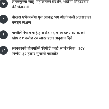
जनकपुरमा साहु–महाजनको प्रदर्शन, भदौमा सिंहदरबार
७
घेर्ने चेतावनी
पोखरा एभेन्जर्समा पुनः आबद्ध भए श्रीलंकाली अलराउन्डर
८
धनञ्जय लक्षण
गाभीले नेपाललाई ३ करोड ९६ लाख डलर बराबरको
९
खोप र १ करोड ८० लाख डलर अनुदान दिने
सरकारको तीनमहिने ‘रिपोर्ट कार्ड’ सार्वजनिक : ३८४
१०
निर्णय, ३२ हजार गुनासो फर्छ्योट