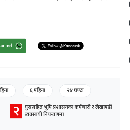
hannel
हिना
६ महिना
२४ घण्टा
२
घुससहित भूमि प्रशासनका कर्मचारी र लेखापढी
व्यवसायी नियन्त्रणमा