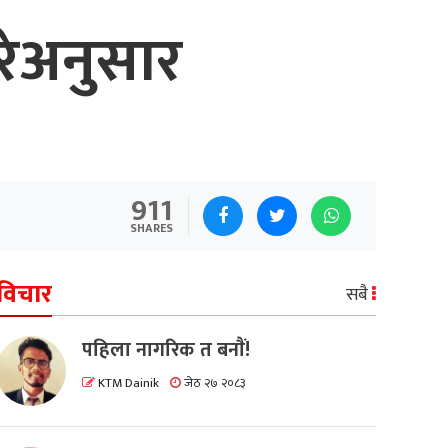
ेअनुसार
911
SHARES
विचार
सबै
पहिला नागरिक त बनाैं!
KTM Dainik
जेठ २७ २०८३