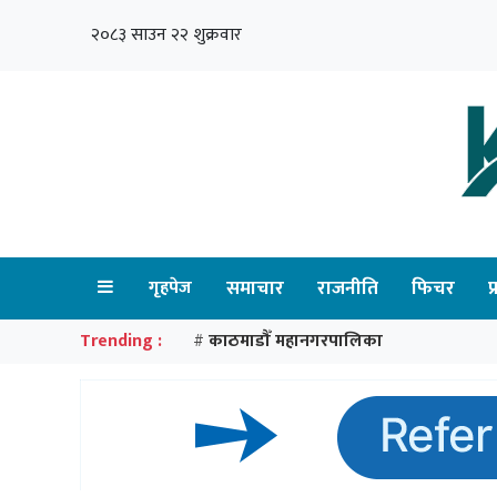
२०८३ साउन २२ शुक्रवार
गृहपेज
समाचार
राजनीति
फिचर
प
Trending :
काठमाडौँ महानगरपालिका
#