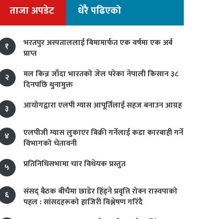
ताजा अपडेट
धेरै पढिएको
भरतपुर अस्पताललाई बिमामार्फत एक वर्षमा एक अर्ब
१
प्राप्त
मल किन्न जाँदा भारतको जेल परेका नेपाली किसान ३८
२
दिनपछि थुनामुक्त
आयोगद्वारा एलपी ग्यास आपूर्तिलाई सहज बनाउन आग्रह
३
एलपीजी ग्यास लुकाएर बिक्री गर्नेलाई कडा कारबाही गर्ने
४
विभागको चेतावनी
प्रतिनिधिसभामा चार विधेयक प्रस्तुत
५
संसद् बैठक बीचैमा छाडेर हिँड्ने प्रवृत्ति रोक्न रास्वपाको
६
पहल : सांसदहरूको हाजिरी विश्लेषण गरिँदै