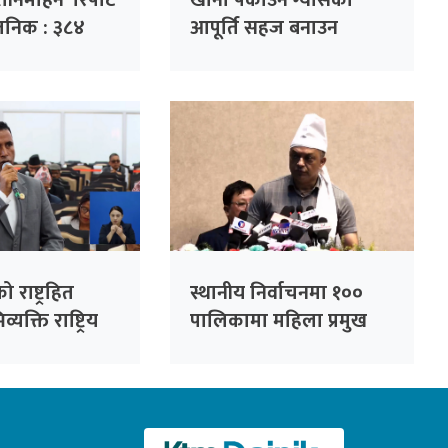
नमहिने ‘रिपोर्ट
खाना पकाउने ग्यासको
्वजनिक : ३८४
आपूर्ति सहज बनाउन
 हजार गुनासो
सांसदको जोड
को राष्ट्रहित
स्थानीय निर्वाचनमा १००
यक्ति राष्ट्रिय
पालिकामा महिला प्रमुख
्न सकिँदैनः प्रमुख
उम्मेदवार बनाउने कांग्रेसको
लाल
तयारी : सभापति थापा