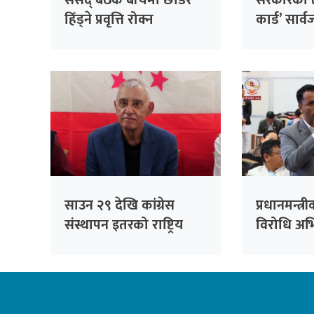
संसद् बैठक बीचैमा छाडेर
सरकारको ती
हिँड्ने प्रवृत्ति रोक्न
कार्ड’ सार
रास्वपाको पहल :
निर्णय, ३२
सांसदहरूको हाजिरी
फर्छ्योट
विश्लेषण गरिँदै
साउन २९ देखि कांग्रेस
प्रधानमन्त्री
संस्थापन इतरको राष्ट्रिय
विरोधि अभिव्
भेला, पूर्वसभापति देउवाले
रेकर्डमा राख
सम्बोधन गर्ने
सचेतक दु