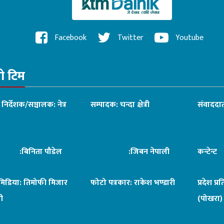
Facebook
Twitter
Youtube
रो टिम
ध निर्देशक/सञ्चालक: नेत्र
सम्पादक: चन्दा क्षेत्री
संवाददात
िनिता पौडेल
:जिबन नेपाली
कन्टेन्
िमिडिया: तिमोफी मिजार
फोटो पत्रकार: राकेश भण्डारी
प्रदेश प्र
ी
(पोखरा)