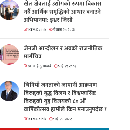
खेल क्षेत्रलाई उद्योगको रूपमा विकास
गर्दै आर्थिक समृद्धिको आधार बनाउने
अभियानमा: इश्वर जिसी
KTM Dainik
वैशाख २५ २०८३
जेनजी आन्दोलन र अबको राजनीतिक
मार्गचित्र
प्रा. डा. ईन्दु आचार्य
भदौ २९ २०८२
चिनियाँ जनताको जापानी आक्रमण
विरुद्दको युद्ध विजय र विश्वफासिष्ट
विरुद्दको युद्द विजयको ८० औं
वार्षिकोत्सव हामीले किन मनाउनुपर्दछ ?
KTM Dainik
भदौ १४ २०८२