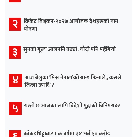
२
क्रिकेट विश्वकप-२०२७ आयोजक देशहरूको नाम
घोषणा
३
सुनको मूल्य आजपनि बढ्यो, चाँदी पनि महँगियो
४
आज बेलुका ‘मिस नेपाल’को ग्रान्ड फिनाले,, कसले
जित्ला उपाधि ?
५
यस्तो छ आजका लागि विदेशी मुद्राको विनिमयदर
६
काँकडभिट्टाबाट एक वर्षमा २४ अर्ब ५० करोड