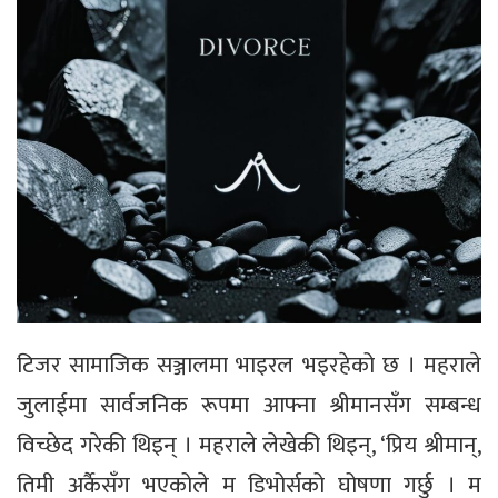
टिजर सामाजिक सञ्जालमा भाइरल भइरहेको छ । महराले
जुलाईमा सार्वजनिक रूपमा आफ्ना श्रीमानसँग सम्बन्ध
विच्छेद गरेकी थिइन् । महराले लेखेकी थिइन्, ‘प्रिय श्रीमान्,
तिमी अर्कैसँग भएकोले म डिभोर्सको घोषणा गर्छु । म