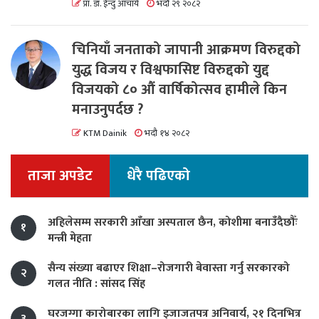
प्रा. डा. ईन्दु आचार्य
भदौ २९ २०८२
चिनियाँ जनताको जापानी आक्रमण विरुद्दको
युद्ध विजय र विश्वफासिष्ट विरुद्दको युद्द
विजयको ८० औं वार्षिकोत्सव हामीले किन
मनाउनुपर्दछ ?
KTM Dainik
भदौ १४ २०८२
ताजा अपडेट
धेरै पढिएको
अहिलेसम्म सरकारी आँखा अस्पताल छैन, कोशीमा बनाउँदैछौँः
१
मन्त्री मेहता
सैन्य संख्या बढाएर शिक्षा–रोजगारी बेवास्ता गर्नु सरकारको
२
गलत नीति : सांसद सिंह
घरजग्गा कारोबारका लागि इजाजतपत्र अनिवार्य, २१ दिनभित्र
३