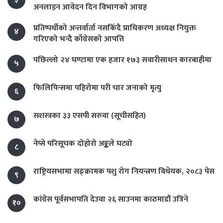
अनलाइन आवेदन दिन विभागको आग्रह
प्रतिष्पर्धीको अन्तर्वार्ता नसकिँदै प्राधिकरण अध्यक्ष नियुक्त
४
गरिएको भन्दै काँग्रेसको आपत्ति
पछिल्लो २४ घण्टामा एक हजार १७३ सवारीसाधन कारबाहीमा
५
फिलिपिन्समा पहिरोमा परी चार जनाको मृत्यु
६
सशस्त्रका ३३ एसपी सरुवा (सूचीसहित)
७
नेप्से परिसूचक दोहोरो अङ्कले घट्यो
८
राष्ट्रियसभामा सङ्क्रामक पशु रोग नियन्त्रण विधेयक, २०८३ पेस
९
कांग्रेस पूर्वसभापति देउवा २६ साउनमा काठमाडौं उत्रिने
१०