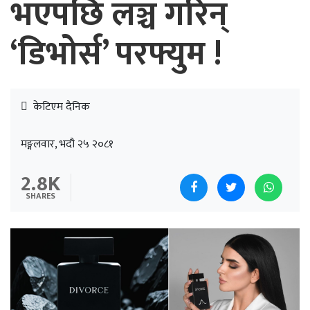
भएपछि लञ्च गरिन्
‘डिभोर्स’ परफ्युम !
केटिएम दैनिक
मङ्गलवार, भदौ २५ २०८१
2.8K
SHARES