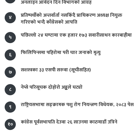
अनलाइन आवेदन दिन विभागको आग्रह
प्रतिष्पर्धीको अन्तर्वार्ता नसकिँदै प्राधिकरण अध्यक्ष नियुक्त
४
गरिएको भन्दै काँग्रेसको आपत्ति
पछिल्लो २४ घण्टामा एक हजार १७३ सवारीसाधन कारबाहीमा
५
फिलिपिन्समा पहिरोमा परी चार जनाको मृत्यु
६
सशस्त्रका ३३ एसपी सरुवा (सूचीसहित)
७
नेप्से परिसूचक दोहोरो अङ्कले घट्यो
८
राष्ट्रियसभामा सङ्क्रामक पशु रोग नियन्त्रण विधेयक, २०८३ पेस
९
कांग्रेस पूर्वसभापति देउवा २६ साउनमा काठमाडौं उत्रिने
१०