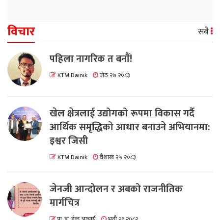
विचार
सबै
पहिला नागरिक त बनाैं!
KTM Dainik
जेठ २७ २०८३
खेल क्षेत्रलाई उद्योगको रूपमा विकास गर्दै
आर्थिक समृद्धिको आधार बनाउने अभियानमा:
इश्वर जिसी
KTM Dainik
वैशाख २५ २०८३
जेनजी आन्दोलन र अबको राजनीतिक
मार्गचित्र
प्रा. डा. ईन्दु आचार्य
भदौ २९ २०८२