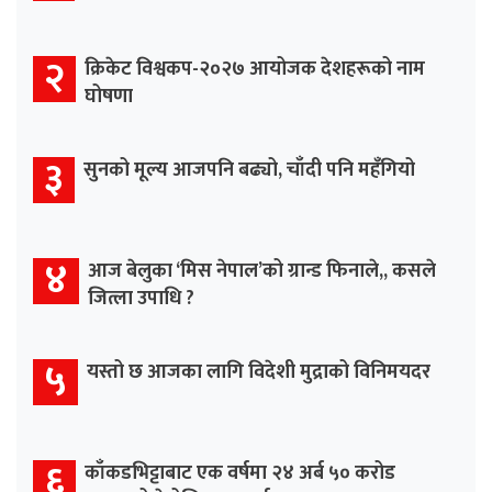
२
क्रिकेट विश्वकप-२०२७ आयोजक देशहरूको नाम
घोषणा
३
सुनको मूल्य आजपनि बढ्यो, चाँदी पनि महँगियो
४
आज बेलुका ‘मिस नेपाल’को ग्रान्ड फिनाले,, कसले
जित्ला उपाधि ?
५
यस्तो छ आजका लागि विदेशी मुद्राको विनिमयदर
६
काँकडभिट्टाबाट एक वर्षमा २४ अर्ब ५० करोड