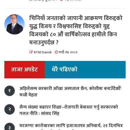
चिनियाँ जनताको जापानी आक्रमण विरुद्दको
युद्ध विजय र विश्वफासिष्ट विरुद्दको युद्द
विजयको ८० औं वार्षिकोत्सव हामीले किन
मनाउनुपर्दछ ?
KTM Dainik
भदौ १४ २०८२
ताजा अपडेट
धेरै पढिएको
अहिलेसम्म सरकारी आँखा अस्पताल छैन, कोशीमा बनाउँदैछौँः
१
मन्त्री मेहता
सैन्य संख्या बढाएर शिक्षा–रोजगारी बेवास्ता गर्नु सरकारको
२
गलत नीति : सांसद सिंह
घरजग्गा कारोबारका लागि इजाजतपत्र अनिवार्य, २१ दिनभित्र
३