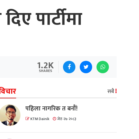
दिए पार्टीमा
1.2K
SHARES
विचार
सबै
पहिला नागरिक त बनाैं!
KTM Dainik
जेठ २७ २०८३