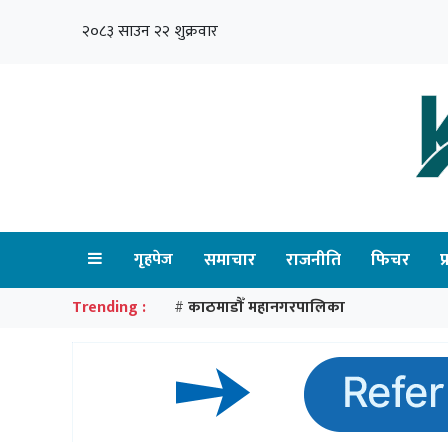
२०८३ साउन २२ शुक्रवार
गृहपेज
समाचार
राजनीति
फिचर
प
Trending :
काठमाडौँ महानगरपालिका
#