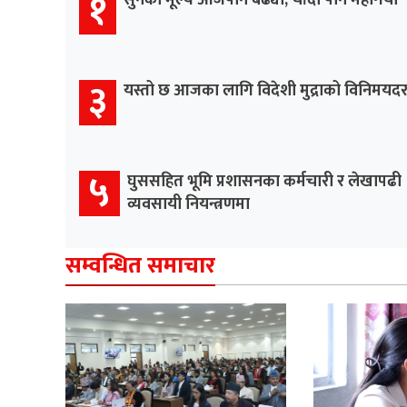
१
सुनको मूल्य आजपनि बढ्यो, चाँदी पनि महँगियो
३
यस्तो छ आजका लागि विदेशी मुद्राको विनिमयद
५
घुससहित भूमि प्रशासनका कर्मचारी र लेखापढी
व्यवसायी नियन्त्रणमा
सम्वन्धित समाचार