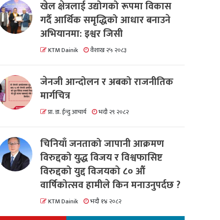
खेल क्षेत्रलाई उद्योगको रूपमा विकास
गर्दै आर्थिक समृद्धिको आधार बनाउने
अभियानमा: इश्वर जिसी
KTM Dainik
वैशाख २५ २०८३
जेनजी आन्दोलन र अबको राजनीतिक
मार्गचित्र
प्रा. डा. ईन्दु आचार्य
भदौ २९ २०८२
चिनियाँ जनताको जापानी आक्रमण
विरुद्दको युद्ध विजय र विश्वफासिष्ट
विरुद्दको युद्द विजयको ८० औं
वार्षिकोत्सव हामीले किन मनाउनुपर्दछ ?
KTM Dainik
भदौ १४ २०८२