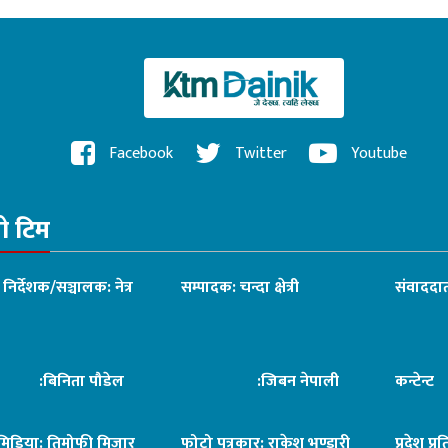
Facebook
Twitter
Youtube
रो टिम
ध निर्देशक/सञ्चालक: नेत्र
सम्पादक: चन्दा क्षेत्री
संवाददात
िनिता पौडेल
:जिबन नेपाली
कन्टेन्
िमिडिया: तिमोफी मिजार
फोटो पत्रकार: राकेश भण्डारी
प्रदेश प्र