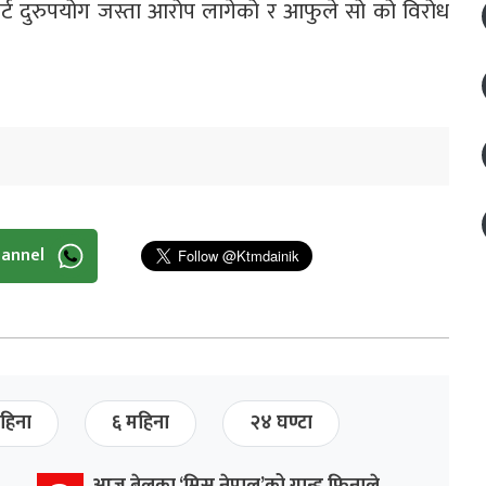
र्ट दुरुपयोग जस्ता आरोप लागेको र आफुले सो को विरोध
hannel
हिना
६ महिना
२४ घण्टा