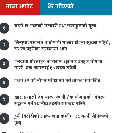
ताजा अपडेट
धेरै पढिएको
यस्तो छ आजको तरकारी तथा फलफूलको मूल्य
१
सिन्धुपाल्चोकको तातोपानी भन्सार क्षेत्रमा सुख्खा पहिरो,
२
सशस्त्र प्रहरीका संरचनामा क्षति
करदाता प्रोत्साहन कार्यक्रमः शुक्रबार उपहार घोषणा
३
गरिने, एक जनालाई १० लाख रुपैयाँ
कक्षा १२ को मौका परीक्षाको परीक्षाफल प्रकाशित
४
खाद्य प्रणाली रुपान्तरण रणनीतिक योजनाको विवरण
५
सङ्कलन गर्न स्थानीय तहसँग समन्वय गरिने
हुथी विद्रोहीको आक्रमणमा कम्तीमा ३८ यमनी सैनिकको
६
मृत्यु