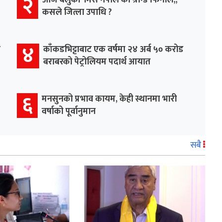
२
आज बेलुका ‘मिस नेपाल’को ग्रान्ड फिनाले,,
कसले जित्ला उपाधि ?
४
र
काँकडभिट्टाबाट एक वर्षमा २४ अर्ब ५० करोड
बराबरको पेट्रोलियम पदार्थ आयात
६
मनसुनको प्रभाव कायम, केही स्थानमा भारी
वर्षाको पूर्वानुमान
सबै