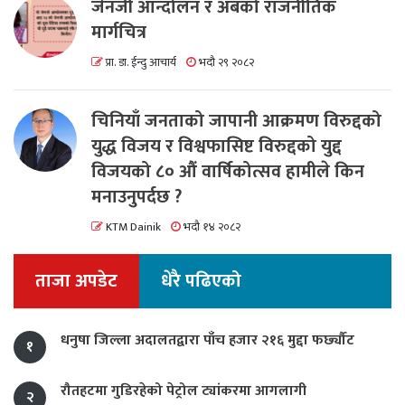
जेनजी आन्दोलन र अबको राजनीतिक
मार्गचित्र
प्रा. डा. ईन्दु आचार्य
भदौ २९ २०८२
चिनियाँ जनताको जापानी आक्रमण विरुद्दको
युद्ध विजय र विश्वफासिष्ट विरुद्दको युद्द
विजयको ८० औं वार्षिकोत्सव हामीले किन
मनाउनुपर्दछ ?
KTM Dainik
भदौ १४ २०८२
ताजा अपडेट
धेरै पढिएको
धनुषा जिल्ला अदालतद्वारा पाँच हजार २१६ मुद्दा फर्छ्यौट
१
रौतहटमा गुडिरहेको पेट्रोल ट्यांकरमा आगलागी
२