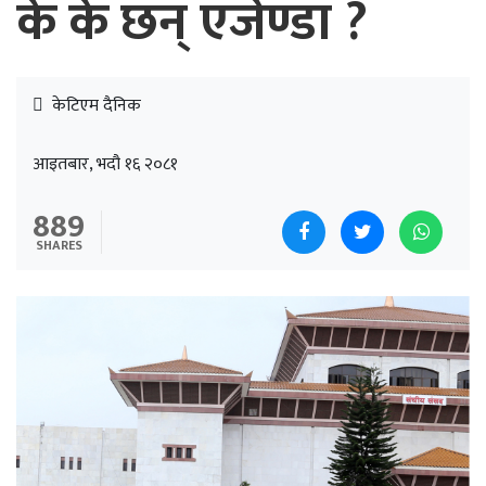
के के छन् एजेण्डा ?
केटिएम दैनिक
आइतबार, भदौ १६ २०८१
889
SHARES