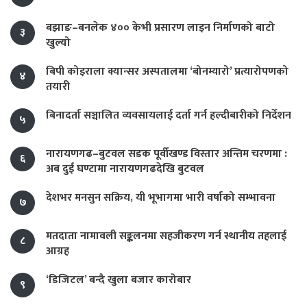
बझाङ–बनलेक ४०० केभी प्रसारण लाइन निर्माणको बाटो
३
खुल्यो
बिपी कोइराला क्यान्सर अस्पतालमा ‘बोनम्यारो’ प्रत्यारोपणको
४
तयारी
बिनादर्ता सञ्चालित व्यवसायलाई दर्ता गर्न हल्दीबारीको निर्देशन
५
नारायणगढ–बुटवल सडक पूर्वीखण्ड विस्तार अन्तिम चरणमा :
६
अब दुई घण्टामा नारायणगढदेखि बुटवल
देशभर मनसुन सक्रिय, यी भूभागमा भारी वर्षाको सम्भावना
७
मतदाता नामावली सङ्कलनमा सहजीकरण गर्न स्थानीय तहलाई
८
आग्रह
‘डिजिटल’ बन्दै खुला बजार कारोबार
९