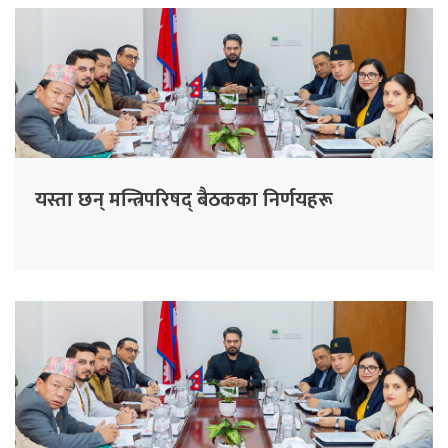
यस्ता छन् मन्त्रिपरिषद् बैठकका निर्णयहरू