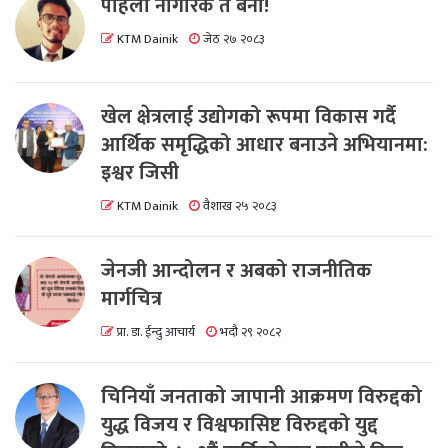
पहिला नागरिक त बनाैं!
KTM Dainik
जेठ २७ २०८३
खेल क्षेत्रलाई उद्योगको रूपमा विकास गर्दै
आर्थिक समृद्धिको आधार बनाउने अभियानमा:
इश्वर जिसी
KTM Dainik
वैशाख २५ २०८३
जेनजी आन्दोलन र अबको राजनीतिक
मार्गचित्र
प्रा. डा. ईन्दु आचार्य
भदौ २९ २०८२
चिनियाँ जनताको जापानी आक्रमण विरुद्दको
युद्ध विजय र विश्वफासिष्ट विरुद्दको युद्द