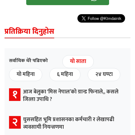
प्रतिक्रिया दिनुहोस
सर्वाधिक धेरै पढिएको
यो साता
यो महिना
६ महिना
२४ घण्टा
१
आज बेलुका ‘मिस नेपाल’को ग्रान्ड फिनाले,, कसले
जित्ला उपाधि ?
२
घुससहित भूमि प्रशासनका कर्मचारी र लेखापढी
व्यवसायी नियन्त्रणमा