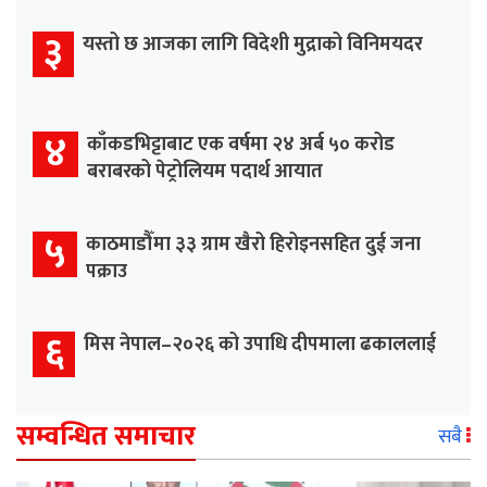
३
यस्तो छ आजका लागि विदेशी मुद्राको विनिमयदर
४
काँकडभिट्टाबाट एक वर्षमा २४ अर्ब ५० करोड
बराबरको पेट्रोलियम पदार्थ आयात
५
काठमाडौँमा ३३ ग्राम खैरो हिरोइनसहित दुई जना
पक्राउ
६
मिस नेपाल–२०२६ को उपाधि दीपमाला ढकाललाई
सम्वन्धित समाचार
सबै