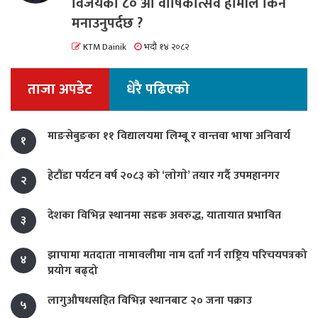
विजयको ८० औं वार्षिकोत्सव हामीले किन
मनाउनुपर्दछ ?
KTM Dainik
भदौ १४ २०८२
ताजा अपडेट
धेरै पढिएको
माङसेबुङका ११ विद्यालयमा लिम्बू र वान्तवा भाषा अनिवार्य
१
हेटौंडा पर्यटन वर्ष २०८३ को ‘लाेगाे’ तयार गर्दै उपमहानगर
२
देशका विभिन्न स्थानमा सडक अवरुद्ध, यातायात प्रभावित
३
झापामा मतदाता नामावलीमा नाम दर्ता गर्न राष्ट्रिय परिचयपत्रको
४
प्रयोग बढ्दो
लागुऔषधसहित विभिन्न स्थानबाट २० जना पक्राउ
५