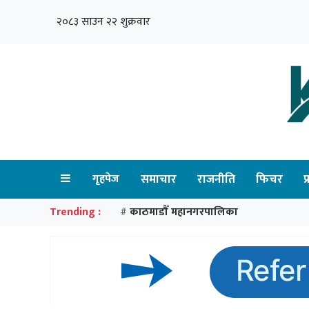
२०८३ साउन २२ शुक्रवार
गृहपेज
समाचार
राजनीति
फिचर
प
Trending :
काठमाडौँ महानगरपालिका
#