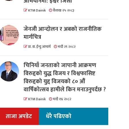
अभियानमा: इश्वर जिसी
KTM Dainik
वैशाख २५ २०८३
जेनजी आन्दोलन र अबको राजनीतिक
मार्गचित्र
प्रा. डा. ईन्दु आचार्य
भदौ २९ २०८२
चिनियाँ जनताको जापानी आक्रमण
विरुद्दको युद्ध विजय र विश्वफासिष्ट
विरुद्दको युद्द विजयको ८० औं
वार्षिकोत्सव हामीले किन मनाउनुपर्दछ ?
KTM Dainik
भदौ १४ २०८२
ताजा अपडेट
धेरै पढिएको