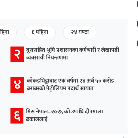
हिना
६ महिना
२४ घण्टा
२
घुससहित भूमि प्रशासनका कर्मचारी र लेखापढी
व्यवसायी नियन्त्रणमा
४
र
काँकडभिट्टाबाट एक वर्षमा २४ अर्ब ५० करोड
बराबरको पेट्रोलियम पदार्थ आयात
६
मिस नेपाल–२०२६ को उपाधि दीपमाला
ढकाललाई