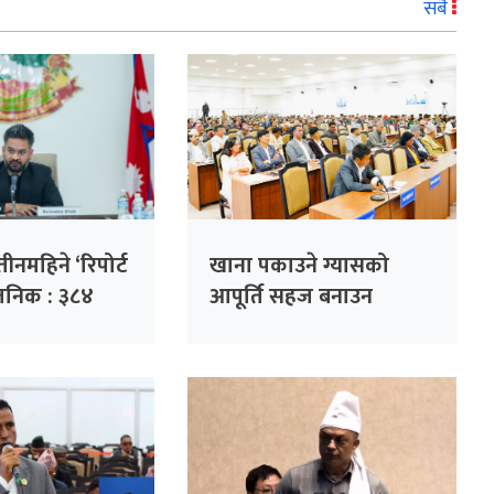
सबै
नमहिने ‘रिपोर्ट
खाना पकाउने ग्यासको
्वजनिक : ३८४
आपूर्ति सहज बनाउन
 हजार गुनासो
सांसदको जोड