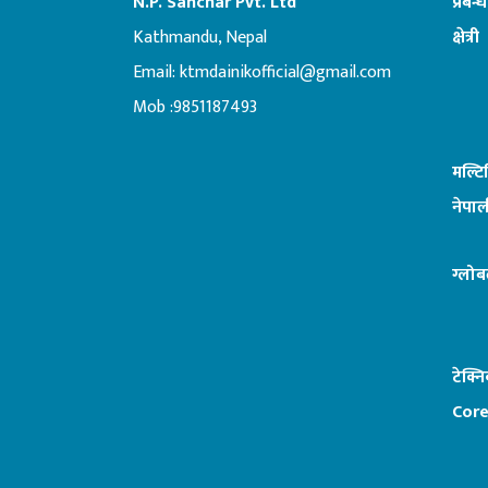
N.P. Sanchar Pvt. Ltd
प्रबन्
Kathmandu, Nepal
क्षेत्री
Email:
ktmdainikofficial@gmail.com
:ब
Mob :9851187493
मल्ट
नेपाल
ग्लोब
टेक्न
Core