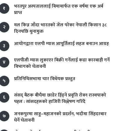
भरतपुर अस्पताललाई बिमामार्फत एक वर्षमा एक अर्ब
१
प्राप्त
मल किन्न जाँदा भारतको जेल परेका नेपाली किसान ३८
२
दिनपछि थुनामुक्त
आयोगद्वारा एलपी ग्यास आपूर्तिलाई सहज बनाउन आग्रह
३
एलपीजी ग्यास लुकाएर बिक्री गर्नेलाई कडा कारबाही गर्ने
४
विभागको चेतावनी
प्रतिनिधिसभामा चार विधेयक प्रस्तुत
५
संसद् बैठक बीचैमा छाडेर हिँड्ने प्रवृत्ति रोक्न रास्वपाको
६
पहल : सांसदहरूको हाजिरी विश्लेषण गरिँदै
जनकपुरमा साहु–महाजनको प्रदर्शन, भदौमा सिंहदरबार
७
घेर्ने चेतावनी