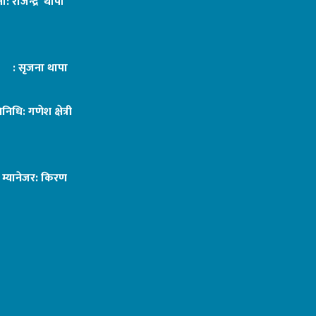
ा: राजेन्द्र थापा
ट : सृजना थापा
तिनिधि: गणेश क्षेत्री
ङ म्यानेजर: किरण