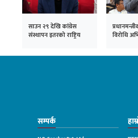
साउन २९ देखि कांग्रेस
प्रधानमन्त्री
संस्थापन इतरको राष्ट्रिय
विरोधि अभिव्
भेला, पूर्वसभापति देउवाले
रेकर्डमा राख
सम्बोधन गर्ने
सचेतक दु
सम्पर्क
हाम्