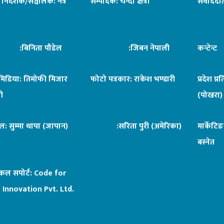
ध निर्देशक/सञ्चालक: नेत्र
सम्पादक: चन्दा क्षेत्री
संवाददात
िनिता पौडेल
:जिबन नेपाली
कन्टेन्
िमिडिया: तिमोफी मिजार
फोटो पत्रकार: राकेश भण्डारी
प्रदेश प्र
ी
(पोखरा)
ल: सुम्मा थापा (जापान)
:सरिता पुरी (अमेरिका)
मार्केटि
बस्नेत
िकल सपोर्ट:
Code for
 Innovation Pvt. Ltd.