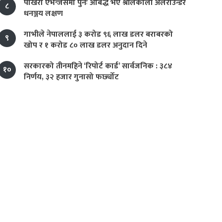
पोखरा एभेन्जर्समा पुनः आबद्ध भए श्रीलंकाली अलराउन्डर
८
धनञ्जय लक्षण
गाभीले नेपाललाई ३ करोड ९६ लाख डलर बराबरको
९
खोप र १ करोड ८० लाख डलर अनुदान दिने
सरकारको तीनमहिने ‘रिपोर्ट कार्ड’ सार्वजनिक : ३८४
१०
निर्णय, ३२ हजार गुनासो फर्छ्योट