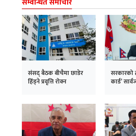
सम्वन्धित समाचार
संसद् बैठक बीचैमा छाडेर
सरकारको ती
हिँड्ने प्रवृत्ति रोक्न
कार्ड’ सार
रास्वपाको पहल :
निर्णय, ३२
सांसदहरूको हाजिरी
फर्छ्योट
विश्लेषण गरिँदै