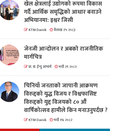
खेल क्षेत्रलाई उद्योगको रूपमा विकास
गर्दै आर्थिक समृद्धिको आधार बनाउने
अभियानमा: इश्वर जिसी
KTM Dainik
वैशाख २५ २०८३
जेनजी आन्दोलन र अबको राजनीतिक
मार्गचित्र
प्रा. डा. ईन्दु आचार्य
भदौ २९ २०८२
चिनियाँ जनताको जापानी आक्रमण
विरुद्दको युद्ध विजय र विश्वफासिष्ट
विरुद्दको युद्द विजयको ८० औं
वार्षिकोत्सव हामीले किन मनाउनुपर्दछ ?
KTM Dainik
भदौ १४ २०८२