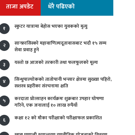
ताजा अपडेट
धेरै पढिएको
स्कुटर यात्रामा बेहोस भएका युवकको मृत्यु
१
सान्फ्रासिस्को महावाणिज्यदूतावासबाट भदौ १५ सम्म
२
सेवा प्रवाह हुने
यस्तो छ आजको तरकारी तथा फलफूलको मूल्य
३
सिन्धुपाल्चोकको तातोपानी भन्सार क्षेत्रमा सुख्खा पहिरो,
४
सशस्त्र प्रहरीका संरचनामा क्षति
करदाता प्रोत्साहन कार्यक्रमः शुक्रबार उपहार घोषणा
५
गरिने, एक जनालाई १० लाख रुपैयाँ
कक्षा १२ को मौका परीक्षाको परीक्षाफल प्रकाशित
६
खाद्य प्रणाली रुपान्तरण रणनीतिक योजनाको विवरण