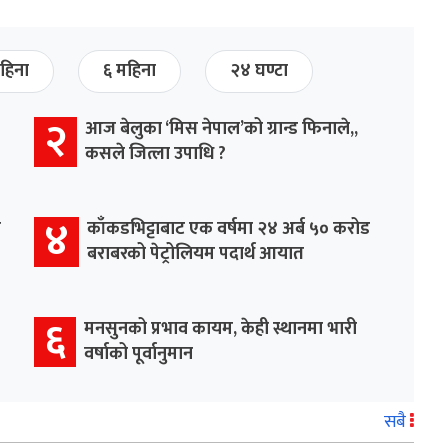
हिना
६ महिना
२४ घण्टा
२
आज बेलुका ‘मिस नेपाल’को ग्रान्ड फिनाले,,
कसले जित्ला उपाधि ?
४
र
काँकडभिट्टाबाट एक वर्षमा २४ अर्ब ५० करोड
बराबरको पेट्रोलियम पदार्थ आयात
६
मनसुनको प्रभाव कायम, केही स्थानमा भारी
वर्षाको पूर्वानुमान
सबै