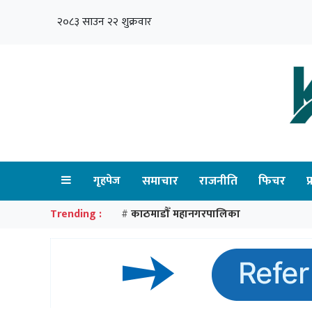
२०८३ साउन २२ शुक्रवार
गृहपेज
समाचार
राजनीति
फिचर
प
Trending :
काठमाडौँ महानगरपालिका
#