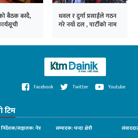
ाको बैठक बस्दै,
धवल र दुर्गा प्रसाईंले गठन
ार्यसूची
गरे नयाँ दल , पार्टीको नाम
‘जय नेपाल पार्टी’
Facebook
Twitter
Youtube
रो टिम
ध निर्देशक/सञ्चालक: नेत्र
सम्पादक: चन्दा क्षेत्री
संवाददात