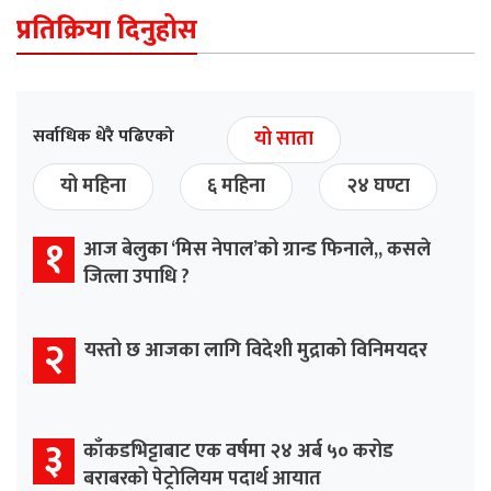
प्रतिक्रिया दिनुहोस
सर्वाधिक धेरै पढिएको
यो साता
यो महिना
६ महिना
२४ घण्टा
१
आज बेलुका ‘मिस नेपाल’को ग्रान्ड फिनाले,, कसले
जित्ला उपाधि ?
२
यस्तो छ आजका लागि विदेशी मुद्राको विनिमयदर
३
काँकडभिट्टाबाट एक वर्षमा २४ अर्ब ५० करोड
बराबरको पेट्रोलियम पदार्थ आयात