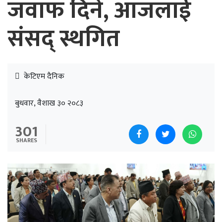
जवाफ दिने, आजलाई
संसद् स्थगित
केटिएम दैनिक
बुधवार, वैशाख ३० २०८३
301
SHARES