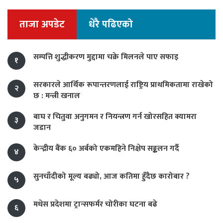
ताजा अपडेट
धेरै पढिएको
सम्पत्ति शुद्धीकरण मुद्दामा चक्रे मिलनले पाए सफाइ
१
सरकारले आर्थिक रूपान्तरणलाई राष्ट्रिय प्राथमिकतामा राखेको
२
छ : मन्त्री खनाल
बाघ र चितुवा अनुगमन र नियन्त्रण गर्न खोरसहित क्यामरा
३
जडान
केन्द्रीय बैंक ६० अर्बको एकमहिने निक्षेप सङ्कलन गर्दै
४
सुनचाँदीको मूल्य बढ्यो, आज कतिमा हुँदैछ कारोबार ?
५
मधेस प्रदेशमा ट्रान्सफर्मर चोरीका घटना बढे
६