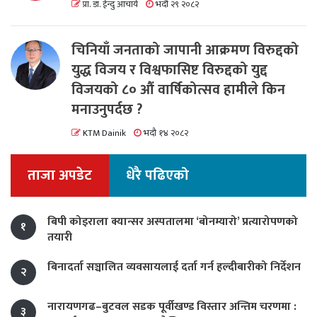
प्रा. डा. ईन्दु आचार्य
भदौ २९ २०८२
चिनियाँ जनताको जापानी आक्रमण विरुद्दको
युद्ध विजय र विश्वफासिष्ट विरुद्दको युद्द
विजयको ८० औं वार्षिकोत्सव हामीले किन
मनाउनुपर्दछ ?
KTM Dainik
भदौ १४ २०८२
ताजा अपडेट
धेरै पढिएको
बिपी कोइराला क्यान्सर अस्पतालमा ‘बोनम्यारो’ प्रत्यारोपणको
१
तयारी
बिनादर्ता सञ्चालित व्यवसायलाई दर्ता गर्न हल्दीबारीको निर्देशन
२
नारायणगढ–बुटवल सडक पूर्वीखण्ड विस्तार अन्तिम चरणमा :
३