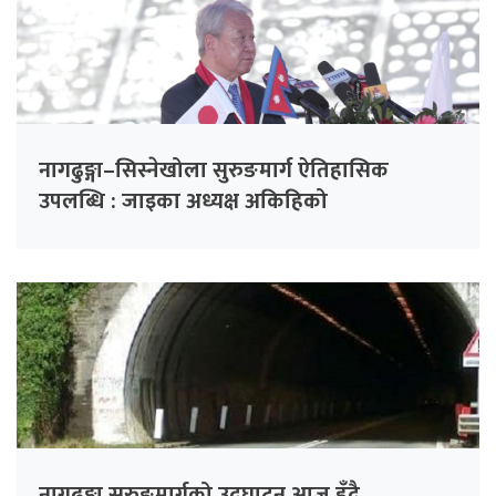
नागढुङ्गा–सिस्नेखोला सुरुङमार्ग ऐतिहासिक
उपलब्धि : जाइका अध्यक्ष अकिहिको
नागढुङ्गा सुरुङमार्गको उद्घाटन आज हुँदै