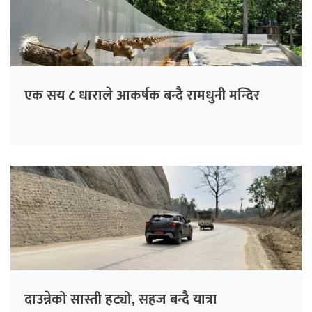
एक सय ८ धाराले आकर्षक बन्दै रामधुनी मन्दिर
दाउन्नेको सास्ती हट्यो, सहज बन्दै यात्रा