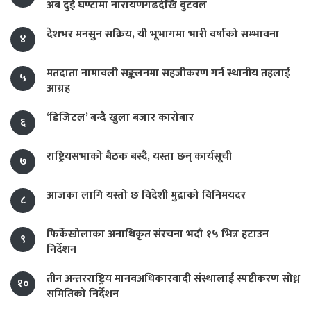
अब दुई घण्टामा नारायणगढदेखि बुटवल
देशभर मनसुन सक्रिय, यी भूभागमा भारी वर्षाको सम्भावना
४
मतदाता नामावली सङ्कलनमा सहजीकरण गर्न स्थानीय तहलाई
५
आग्रह
‘डिजिटल’ बन्दै खुला बजार कारोबार
६
राष्ट्रियसभाको बैठक बस्दै, यस्ता छन् कार्यसूची
७
आजका लागि यस्तो छ विदेशी मुद्राको विनिमयदर
८
फिर्केखोलाका अनाधिकृत संरचना भदौ १५ भित्र हटाउन
९
निर्देशन
तीन अन्तरराष्ट्रिय मानवअधिकारवादी संस्थालाई स्पष्टीकरण सोध्न
१०
समितिको निर्देशन