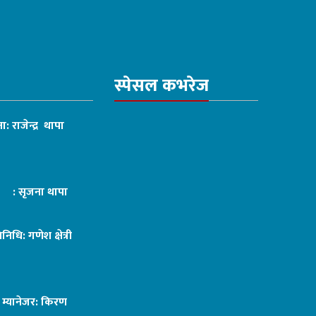
स्पेसल कभरेज
ा: राजेन्द्र थापा
ट : सृजना थापा
तिनिधि: गणेश क्षेत्री
ङ म्यानेजर: किरण