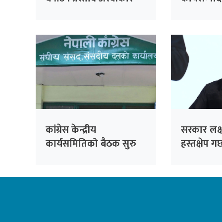
गरेका हौँ : सभापति थापा
देखिनुपर्थ्
लामिछाने
कांग्रेस केन्द्रीय
सरकार लक्
कार्यसमितिको बैठक सुरु
हस्तक्षेप गर
लामिछाने