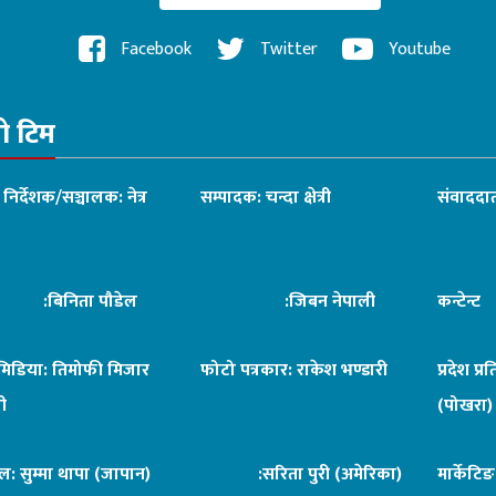
Facebook
Twitter
Youtube
रो टिम
ध निर्देशक/सञ्चालक: नेत्र
सम्पादक: चन्दा क्षेत्री
संवाददात
िनिता पौडेल
:जिबन नेपाली
कन्टेन्
िमिडिया: तिमोफी मिजार
फोटो पत्रकार: राकेश भण्डारी
प्रदेश प्र
ी
(पोखरा)
ल: सुम्मा थापा (जापान)
:सरिता पुरी (अमेरिका)
मार्केटि