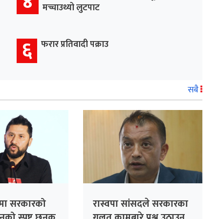
४
मच्चाउथ्यो लुटपाट
६
फरार प्रतिवादी पक्राउ
सबै
ामा सरकारको
रास्वपा सांसदले सरकारका
दनको स्पष्ट छनक
गलत कामबारे प्रश्न उठाउनु