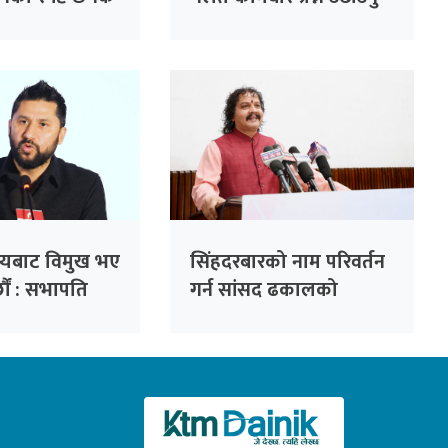
यो : सभापति
सकारात्मक : गगन थापा
ष्यबाट विमुख भए
सिंहदरबारको नाम परिवर्तन
्छौं : सभापति
गर्न सांसद ढकालको
प्रस्ताव, ‘अनामनगर दरबार’
राख्न सुझाव