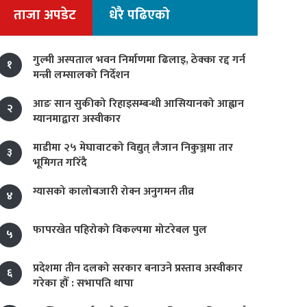
ताजा अपडेट
धेरै पढिएको
गुल्मी अस्पताल भवन निर्माणमा ढिलाइ, ठेक्का रद्द गर्न
१
मन्त्री लम्सालको निर्देशन
आङ सान सुकीको रिहाइसम्बन्धी आसियानको आह्वान
२
म्यानमाद्वारा अस्वीकार
माडीमा २५ मेघावाटको विद्युत् लैजान निकुञ्जमा तार
३
भूमिगत गरिँदै
ग्यासको कालोबजारी रोक्न अनुगमन तीव्र
४
फापरखेत पहिरोको विकल्पमा मोटरेबल पुल
५
प्रदेशमा तीन दलको सरकार बनाउने प्रस्ताव अस्वीकार
६
गरेका हौँ : सभापति थापा