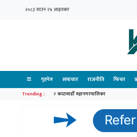
२०८३ साउन २४ आइतबार
गृहपेज
समाचार
राजनीति
फिचर
प
Trending :
काठमाडौँ महानगरपालिका
#