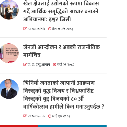
खेल क्षेत्रलाई उद्योगको रूपमा विकास
गर्दै आर्थिक समृद्धिको आधार बनाउने
अभियानमा: इश्वर जिसी
KTM Dainik
वैशाख २५ २०८३
जेनजी आन्दोलन र अबको राजनीतिक
मार्गचित्र
प्रा. डा. ईन्दु आचार्य
भदौ २९ २०८२
चिनियाँ जनताको जापानी आक्रमण
विरुद्दको युद्ध विजय र विश्वफासिष्ट
विरुद्दको युद्द विजयको ८० औं
वार्षिकोत्सव हामीले किन मनाउनुपर्दछ ?
KTM Dainik
भदौ १४ २०८२