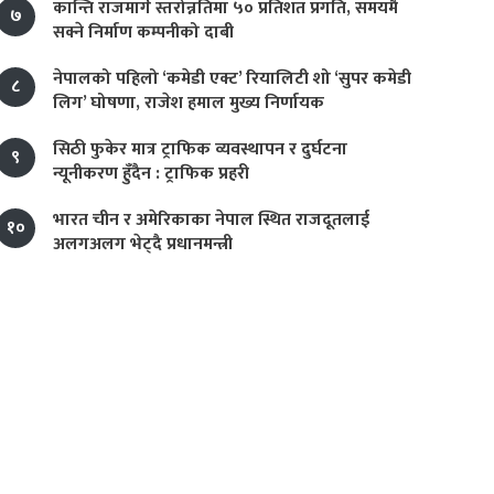
कान्ति राजमार्ग स्तरोन्नतिमा ५० प्रतिशत प्रगति, समयमै
७
सक्ने निर्माण कम्पनीको दाबी
नेपालको पहिलो ‘कमेडी एक्ट’ रियालिटी शो ‘सुपर कमेडी
८
लिग’ घोषणा, राजेश हमाल मुख्य निर्णायक
सिठी फुकेर मात्र ट्राफिक व्यवस्थापन र दुर्घटना
९
न्यूनीकरण हुँदैन : ट्राफिक प्रहरी
भारत चीन र अमेरिकाका नेपाल स्थित राजदूतलाई
१०
अलगअलग भेट्दै प्रधानमन्त्री