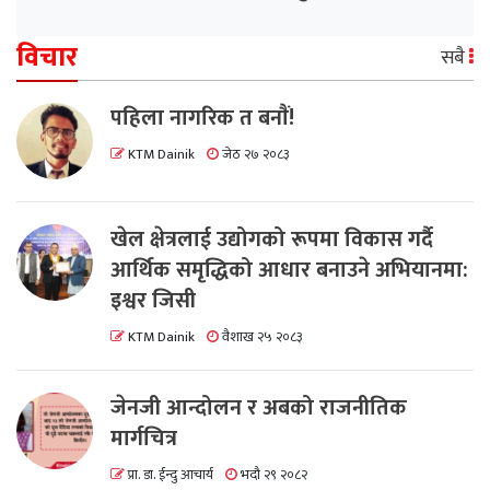
विचार
सबै
पहिला नागरिक त बनाैं!
KTM Dainik
जेठ २७ २०८३
खेल क्षेत्रलाई उद्योगको रूपमा विकास गर्दै
आर्थिक समृद्धिको आधार बनाउने अभियानमा:
इश्वर जिसी
KTM Dainik
वैशाख २५ २०८३
जेनजी आन्दोलन र अबको राजनीतिक
मार्गचित्र
प्रा. डा. ईन्दु आचार्य
भदौ २९ २०८२