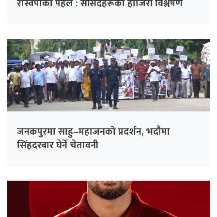
रास्वपाको पहल : सांसदहरूको हाजिरी विश्लेषण
गरिँदै
जनकपुरमा साहु–महाजनको प्रदर्शन, भदौमा
सिंहदरबार घेर्ने चेतावनी