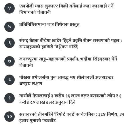
एलपीजी ग्यास लुकाएर बिक्री गर्नेलाई कडा कारबाही गर्ने
४
विभागको चेतावनी
प्रतिनिधिसभामा चार विधेयक प्रस्तुत
५
संसद् बैठक बीचैमा छाडेर हिँड्ने प्रवृत्ति रोक्न रास्वपाको पहल :
६
सांसदहरूको हाजिरी विश्लेषण गरिँदै
जनकपुरमा साहु–महाजनको प्रदर्शन, भदौमा सिंहदरबार घेर्ने
७
चेतावनी
पोखरा एभेन्जर्समा पुनः आबद्ध भए श्रीलंकाली अलराउन्डर
८
धनञ्जय लक्षण
गाभीले नेपाललाई ३ करोड ९६ लाख डलर बराबरको खोप र १
९
करोड ८० लाख डलर अनुदान दिने
सरकारको तीनमहिने ‘रिपोर्ट कार्ड’ सार्वजनिक : ३८४ निर्णय, ३२
१०
हजार गुनासो फर्छ्योट