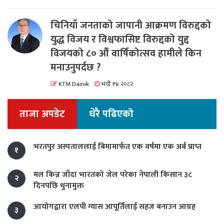
चिनियाँ जनताको जापानी आक्रमण विरुद्दको
युद्ध विजय र विश्वफासिष्ट विरुद्दको युद्द
विजयको ८० औं वार्षिकोत्सव हामीले किन
मनाउनुपर्दछ ?
KTM Dainik
भदौ १४ २०८२
ताजा अपडेट
धेरै पढिएको
भरतपुर अस्पताललाई बिमामार्फत एक वर्षमा एक अर्ब प्राप्त
१
मल किन्न जाँदा भारतको जेल परेका नेपाली किसान ३८
२
दिनपछि थुनामुक्त
आयोगद्वारा एलपी ग्यास आपूर्तिलाई सहज बनाउन आग्रह
३