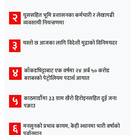
२
घुससहित भूमि प्रशासनका कर्मचारी र लेखापढी
व्यवसायी नियन्त्रणमा
३
यस्तो छ आजका लागि विदेशी मुद्राको विनिमयदर
४
काँकडभिट्टाबाट एक वर्षमा २४ अर्ब ५० करोड
बराबरको पेट्रोलियम पदार्थ आयात
५
काठमाडौँमा ३३ ग्राम खैरो हिरोइनसहित दुई जना
पक्राउ
६
मनसुनको प्रभाव कायम, केही स्थानमा भारी वर्षाको
पूर्वानुमान