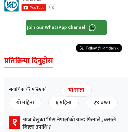
Join our WhatsApp Channel
प्रतिक्रिया दिनुहोस
सर्वाधिक धेरै पढिएको
यो साता
यो महिना
६ महिना
२४ घण्टा
१
आज बेलुका ‘मिस नेपाल’को ग्रान्ड फिनाले,, कसले
जित्ला उपाधि ?