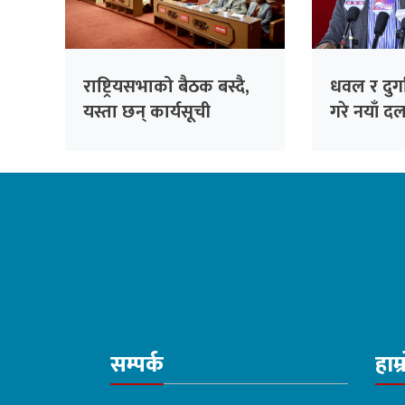
राष्ट्रियसभाको बैठक बस्दै,
धवल र दुर्ग
यस्ता छन् कार्यसूची
गरे नयाँ दल
‘जय नेपाल प
सम्पर्क
हाम्