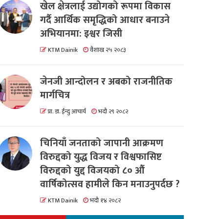
खेल क्षेत्रलाई उद्योगको रूपमा विकास
गर्दै आर्थिक समृद्धिको आधार बनाउने
अभियानमा: इश्वर जिसी
KTM Dainik
वैशाख २५ २०८३
जेनजी आन्दोलन र अबको राजनीतिक
मार्गचित्र
प्रा. डा. ईन्दु आचार्य
भदौ २९ २०८२
चिनियाँ जनताको जापानी आक्रमण
विरुद्दको युद्ध विजय र विश्वफासिष्ट
विरुद्दको युद्द विजयको ८० औं
वार्षिकोत्सव हामीले किन मनाउनुपर्दछ ?
KTM Dainik
भदौ १४ २०८२