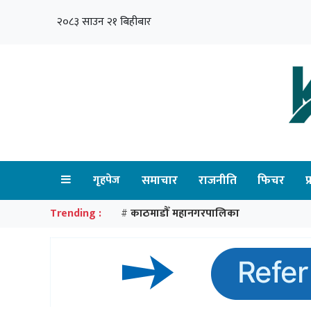
२०८३ साउन २१ बिहीबार
गृहपेज
समाचार
राजनीति
फिचर
प
Trending :
काठमाडौँ महानगरपालिका
#