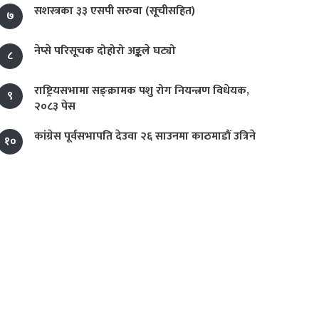
सशस्त्रका ३३ एसपी सरुवा (सूचीसहित)
७
नेप्से परिसूचक दोहोरो अङ्कले घट्यो
८
राष्ट्रियसभामा सङ्क्रामक पशु रोग नियन्त्रण विधेयक,
९
२०८३ पेस
कांग्रेस पूर्वसभापति देउवा २६ साउनमा काठमाडौं उत्रिने
१०