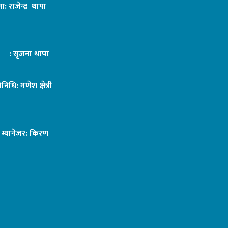
ा: राजेन्द्र थापा
ट : सृजना थापा
तिनिधि: गणेश क्षेत्री
ङ म्यानेजर: किरण