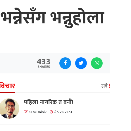
न्नेसँग भन्नुहोला
433
SHARES
विचार
सबै
पहिला नागरिक त बनाैं!
KTM Dainik
जेठ २७ २०८३