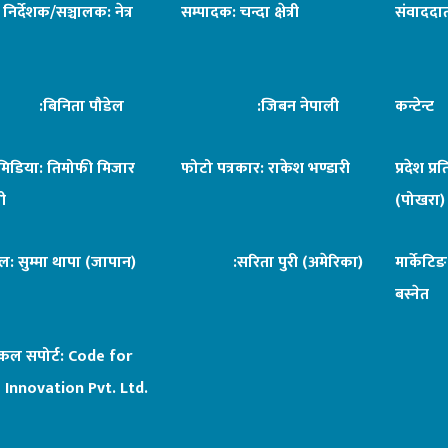
ध निर्देशक/सञ्चालक: नेत्र
सम्पादक: चन्दा क्षेत्री
संवाददात
िनिता पौडेल
:जिबन नेपाली
कन्टेन्
िमिडिया: तिमोफी मिजार
फोटो पत्रकार: राकेश भण्डारी
प्रदेश प्र
ी
(पोखरा)
ल: सुम्मा थापा (जापान)
:सरिता पुरी (अमेरिका)
मार्केटि
बस्नेत
िकल सपोर्ट:
Code for
 Innovation Pvt. Ltd.