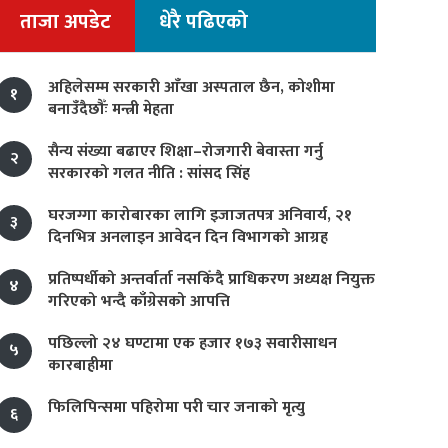
ताजा अपडेट
धेरै पढिएको
अहिलेसम्म सरकारी आँखा अस्पताल छैन, कोशीमा
१
बनाउँदैछौँः मन्त्री मेहता
सैन्य संख्या बढाएर शिक्षा–रोजगारी बेवास्ता गर्नु
२
सरकारको गलत नीति : सांसद सिंह
घरजग्गा कारोबारका लागि इजाजतपत्र अनिवार्य, २१
३
दिनभित्र अनलाइन आवेदन दिन विभागको आग्रह
प्रतिष्पर्धीको अन्तर्वार्ता नसकिँदै प्राधिकरण अध्यक्ष नियुक्त
४
गरिएको भन्दै काँग्रेसको आपत्ति
पछिल्लो २४ घण्टामा एक हजार १७३ सवारीसाधन
५
कारबाहीमा
फिलिपिन्समा पहिरोमा परी चार जनाको मृत्यु
६