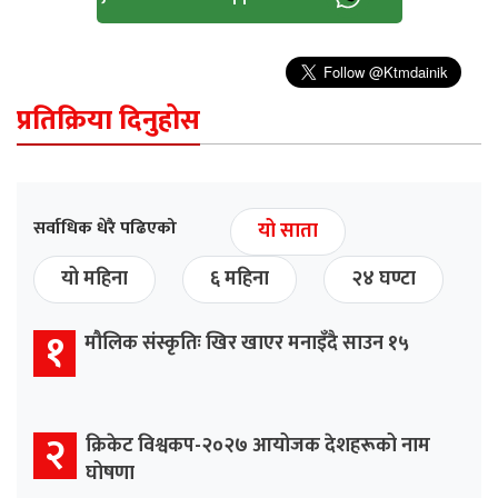
प्रतिक्रिया दिनुहोस
सर्वाधिक धेरै पढिएको
यो साता
यो महिना
६ महिना
२४ घण्टा
१
मौलिक संस्कृतिः खिर खाएर मनाइँदै साउन १५
२
क्रिकेट विश्वकप-२०२७ आयोजक देशहरूको नाम
घोषणा