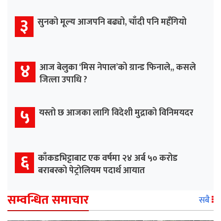
३
सुनको मूल्य आजपनि बढ्यो, चाँदी पनि महँगियो
४
आज बेलुका ‘मिस नेपाल’को ग्रान्ड फिनाले,, कसले
जित्ला उपाधि ?
५
यस्तो छ आजका लागि विदेशी मुद्राको विनिमयदर
६
काँकडभिट्टाबाट एक वर्षमा २४ अर्ब ५० करोड
बराबरको पेट्रोलियम पदार्थ आयात
सम्वन्धित समाचार
सबै