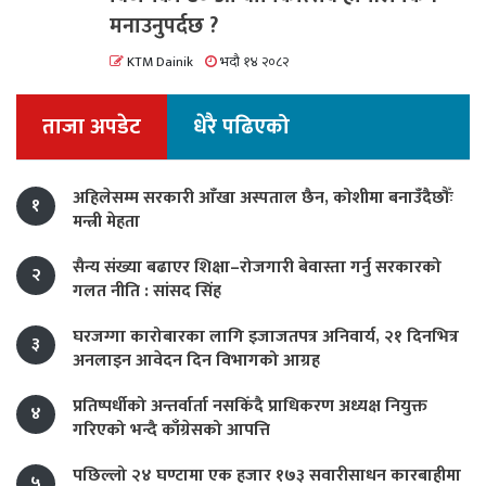
मनाउनुपर्दछ ?
KTM Dainik
भदौ १४ २०८२
ताजा अपडेट
धेरै पढिएको
अहिलेसम्म सरकारी आँखा अस्पताल छैन, कोशीमा बनाउँदैछौँः
१
मन्त्री मेहता
सैन्य संख्या बढाएर शिक्षा–रोजगारी बेवास्ता गर्नु सरकारको
२
गलत नीति : सांसद सिंह
घरजग्गा कारोबारका लागि इजाजतपत्र अनिवार्य, २१ दिनभित्र
३
अनलाइन आवेदन दिन विभागको आग्रह
प्रतिष्पर्धीको अन्तर्वार्ता नसकिँदै प्राधिकरण अध्यक्ष नियुक्त
४
गरिएको भन्दै काँग्रेसको आपत्ति
पछिल्लो २४ घण्टामा एक हजार १७३ सवारीसाधन कारबाहीमा
५