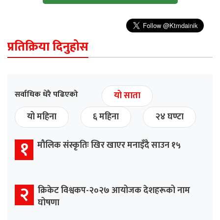
प्रतिक्रिया दिनुहोस
सर्वाधिक धेरै पढिएको
यो साता
यो महिना
६ महिना
२४ घण्टा
१
मौलिक संस्कृतिः खिर खाएर मनाइँदै साउन १५
२
क्रिकेट विश्वकप-२०२७ आयोजक देशहरूको नाम
घोषणा