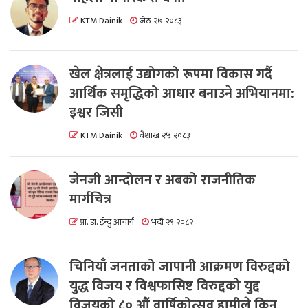
KTM Dainik
जेठ २७ २०८३
खेल क्षेत्रलाई उद्योगको रूपमा विकास गर्दै
आर्थिक समृद्धिको आधार बनाउने अभियानमा:
इश्वर जिसी
KTM Dainik
वैशाख २५ २०८३
जेनजी आन्दोलन र अबको राजनीतिक
मार्गचित्र
प्रा. डा. ईन्दु आचार्य
भदौ २९ २०८२
चिनियाँ जनताको जापानी आक्रमण विरुद्दको
युद्ध विजय र विश्वफासिष्ट विरुद्दको युद्द
विजयको ८० औं वार्षिकोत्सव हामीले किन