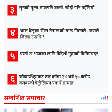
३
सुनको मूल्य आजपनि बढ्यो, चाँदी पनि महँगियो
४
आज बेलुका ‘मिस नेपाल’को ग्रान्ड फिनाले,, कसले
जित्ला उपाधि ?
५
यस्तो छ आजका लागि विदेशी मुद्राको विनिमयदर
६
काँकडभिट्टाबाट एक वर्षमा २४ अर्ब ५० करोड
बराबरको पेट्रोलियम पदार्थ आयात
सम्वन्धित समाचार
सबै