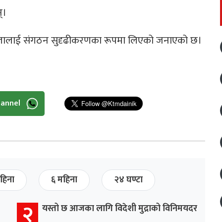
्।
सहभागितालाई संगठन सुदृढीकरणका रूपमा लिएको जनाएको छ।
hannel
हिना
६ महिना
२४ घण्टा
२
यस्तो छ आजका लागि विदेशी मुद्राको विनिमयदर