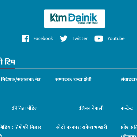
Facebook
Twitter
Youtube
रो टिम
ध निर्देशक/सञ्चालक: नेत्र
सम्पादक: चन्दा क्षेत्री
संवाददात
िनिता पौडेल
:जिबन नेपाली
कन्टेन्
िमिडिया: तिमोफी मिजार
फोटो पत्रकार: राकेश भण्डारी
प्रदेश प्र