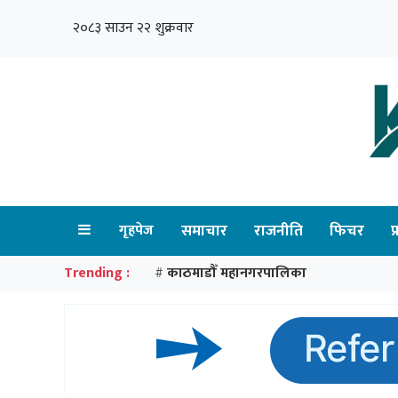
२०८३ साउन २२ शुक्रवार
गृहपेज
समाचार
राजनीति
फिचर
प
Trending :
काठमाडौँ महानगरपालिका
#