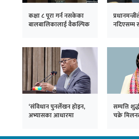
कक्षा ८ पूरा गर्न नसकेका
प्रधानमन्त्
बालबालिकालाई वैकल्पिक
नदिएसम्म स
शिक्षा दिँदै कनकाई
विपक्षीको
नगरपालिका
‘संविधान पुनर्लेखन होइन,
सम्पत्ति शुद
अभ्यासका आधारमा
चक्रे मिल
परिमार्जन आवश्यक’ :
भीष्मराज आङदेम्बे