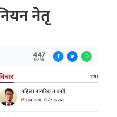
ुनियन नेतृ
447
SHARES
विचार
सबै
पहिला नागरिक त बनाैं!
KTM Dainik
जेठ २७ २०८३