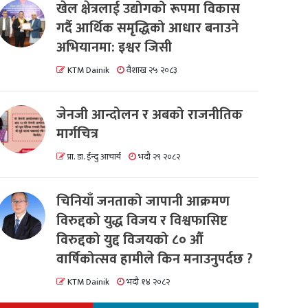
खेल क्षेत्रलाई उद्योगको रूपमा विकास
गर्दै आर्थिक समृद्धिको आधार बनाउने
अभियानमा: इश्वर जिसी
KTM Dainik
वैशाख २५ २०८३
जेनजी आन्दोलन र अबको राजनीतिक
मार्गचित्र
प्रा. डा. ईन्दु आचार्य
भदौ २९ २०८२
चिनियाँ जनताको जापानी आक्रमण
विरुद्दको युद्ध विजय र विश्वफासिष्ट
विरुद्दको युद्द विजयको ८० औं
वार्षिकोत्सव हामीले किन मनाउनुपर्दछ ?
KTM Dainik
भदौ १४ २०८२