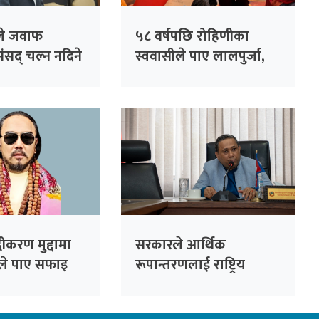
रीले जवाफ
५८ वर्षपछि रोहिणीका
ंसद् चल्न नदिने
स्ववासीले पाए लालपुर्जा,
 अडान
२७१ परिवार बने जग्गाधनी
्धीकरण मुद्दामा
सरकारले आर्थिक
नले पाए सफाइ
रूपान्तरणलाई राष्ट्रिय
प्राथमिकतामा राखेको छ :
मन्त्री खनाल