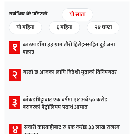
सर्वाधिक धेरै पढिएको
यो साता
यो महिना
६ महिना
२४ घण्टा
१
काठमाडौँमा ३३ ग्राम खैरो हिरोइनसहित दुई जना
पक्राउ
२
यस्तो छ आजका लागि विदेशी मुद्राको विनिमयदर
३
काँकडभिट्टाबाट एक वर्षमा २४ अर्ब ५० करोड
बराबरको पेट्रोलियम पदार्थ आयात
४
सवारी कारबाहीबाट रु एक करोड ३३ लाख राजस्व