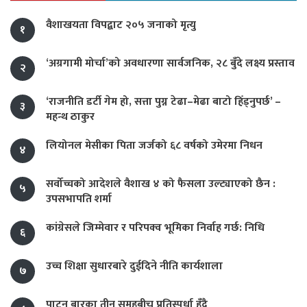
वैशाखयता विपद्बाट २०५ जनाको मृत्यु
१
‘अग्रगामी मोर्चा’को अवधारणा सार्वजनिक, २८ बुँदे लक्ष्य प्रस्ताव
२
‘राजनीति डर्टी गेम हो, सत्ता पुग्न टेढा–मेढा बाटो हिँड्नुपर्छ’ –
३
महन्थ ठाकुर
लियोनल मेसीका पिता जर्जको ६८ वर्षको उमेरमा निधन
४
सर्वोच्चको आदेशले वैशाख ४ को फैसला उल्ट्याएको छैन :
५
उपसभापति शर्मा
कांग्रेसले जिम्मेवार र परिपक्व भूमिका निर्वाह गर्छ: निधि
६
उच्च शिक्षा सुधारबारे दुईदिने नीति कार्यशाला
७
पाटन बारका तीन समूहबीच प्रतिस्पर्धा हुँदै