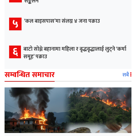
सङ्कलन
५
‘कल बाइसपास’मा संलग्न ४ जना पक्राउ
६
बाटो सोध्ने बहानामा महिला र वृद्धवृद्धालाई लुट्ने ‘कर्मा
समूह’ पक्राउ
सम्वन्धित समाचार
सबै