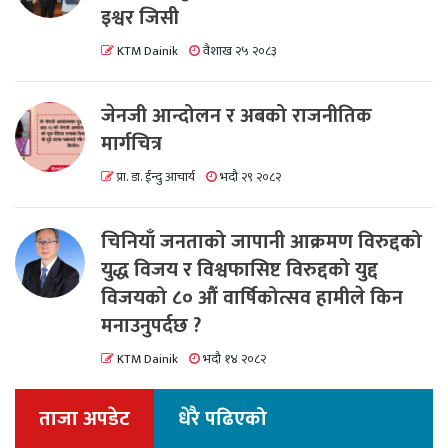
इश्वर जिसी
KTM Dainik
वैशाख २५ २०८३
जेनजी आन्दोलन र अबको राजनीतिक
मार्गचित्र
प्रा. डा. ईन्दु आचार्य
भदौ २९ २०८२
चिनियाँ जनताको जापानी आक्रमण विरुद्दको
युद्ध विजय र विश्वफासिष्ट विरुद्दको युद्द
विजयको ८० औं वार्षिकोत्सव हामीले किन
मनाउनुपर्दछ ?
KTM Dainik
भदौ १४ २०८२
ताजा अपडेट
धेरै पढिएको