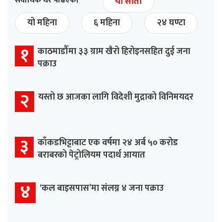
सर्वाधिक धेरै पढिएको
यो साता
यो महिना
६ महिना
२४ घण्टा
१
काठमाडौँमा ३३ ग्राम खैरो हिरोइनसहित दुई जना
पक्राउ
२
यस्तो छ आजका लागि विदेशी मुद्राको विनिमयदर
३
काँकडभिट्टाबाट एक वर्षमा २४ अर्ब ५० करोड
बराबरको पेट्रोलियम पदार्थ आयात
४
‘कल बाइसपास’मा संलग्न ४ जना पक्राउ