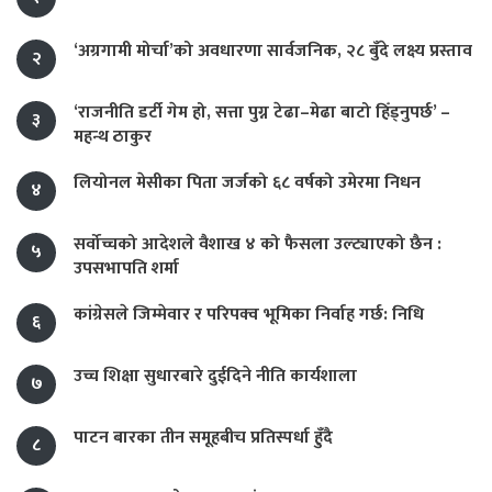
‘अग्रगामी मोर्चा’को अवधारणा सार्वजनिक, २८ बुँदे लक्ष्य प्रस्ताव
२
‘राजनीति डर्टी गेम हो, सत्ता पुग्न टेढा–मेढा बाटो हिँड्नुपर्छ’ –
३
महन्थ ठाकुर
लियोनल मेसीका पिता जर्जको ६८ वर्षको उमेरमा निधन
४
सर्वोच्चको आदेशले वैशाख ४ को फैसला उल्ट्याएको छैन :
५
उपसभापति शर्मा
कांग्रेसले जिम्मेवार र परिपक्व भूमिका निर्वाह गर्छ: निधि
६
उच्च शिक्षा सुधारबारे दुईदिने नीति कार्यशाला
७
पाटन बारका तीन समूहबीच प्रतिस्पर्धा हुँदै
८