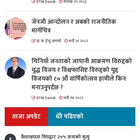
KTM Dainik
वैशाख २५ २०८३
जेनजी आन्दोलन र अबको राजनीतिक
मार्गचित्र
प्रा. डा. ईन्दु आचार्य
भदौ २९ २०८२
चिनियाँ जनताको जापानी आक्रमण विरुद्दको
युद्ध विजय र विश्वफासिष्ट विरुद्दको युद्द
विजयको ८० औं वार्षिकोत्सव हामीले किन
मनाउनुपर्दछ ?
KTM Dainik
भदौ १४ २०८२
ताजा अपडेट
धेरै पढिएको
वैशाखयता विपद्बाट २०५ जनाको मृत्यु
१