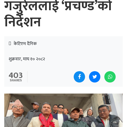
गजुरेललाई ‘प्रचण्ड’को
निर्देशन
केटिएम दैनिक
शुक्रवार, माघ १० २०८२
403
SHARES