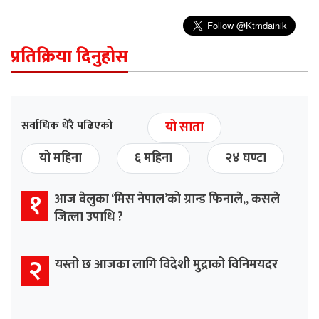
प्रतिक्रिया दिनुहोस
सर्वाधिक धेरै पढिएको
यो साता
यो महिना
६ महिना
२४ घण्टा
१
आज बेलुका ‘मिस नेपाल’को ग्रान्ड फिनाले,, कसले
जित्ला उपाधि ?
२
यस्तो छ आजका लागि विदेशी मुद्राको विनिमयदर