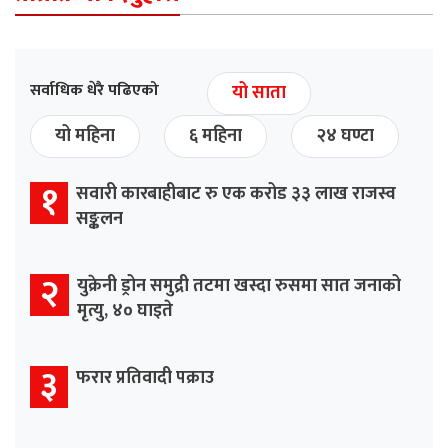
सर्वाधिक धेरै पढिएको
यो साता
यो महिना
६ महिना
२४ घण्टा
१
सवारी कारबाहीबाट रु एक करोड ३३ लाख राजस्व
सङ्कलन
२
युक्रेनी ड्रोन समुद्री तटमा खस्दा रुसमा सात जनाको
मृत्यु, ४० घाइते
३
फरार प्रतिवादी पक्राउ