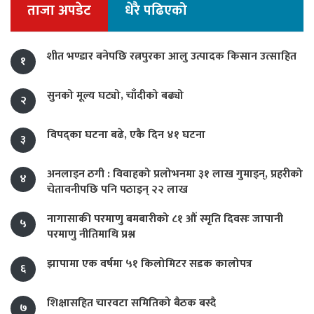
ताजा अपडेट
धेरै पढिएको
शीत भण्डार बनेपछि रत्नपुरका आलु उत्पादक किसान उत्साहित
१
सुनको मूल्य घट्यो, चाँदीको बढ्यो
२
विपद्का घटना बढे, एकै दिन ४१ घटना
३
अनलाइन ठगी : विवाहको प्रलोभनमा ३१ लाख गुमाइन्, प्रहरीको
४
चेतावनीपछि पनि पठाइन् २२ लाख
नागासाकी परमाणु बमबारीको ८१ औं स्मृति दिवसः जापानी
५
परमाणु नीतिमाथि प्रश्न
झापामा एक वर्षमा ५१ किलोमिटर सडक कालोपत्र
६
शिक्षासहित चारवटा समितिको बैठक बस्दै
७