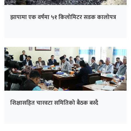
झापामा एक वर्षमा ५१ किलोमिटर सडक कालोपत्र
शिक्षासहित चारवटा समितिको बैठक बस्दै