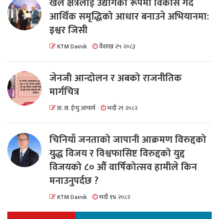
खेल क्षेत्रलाई उद्योगको रूपमा विकास गर्दै
आर्थिक समृद्धिको आधार बनाउने अभियानमा:
इश्वर जिसी
KTM Dainik
वैशाख २५ २०८३
जेनजी आन्दोलन र अबको राजनीतिक
मार्गचित्र
प्रा. डा. ईन्दु आचार्य
भदौ २९ २०८२
चिनियाँ जनताको जापानी आक्रमण विरुद्दको
युद्ध विजय र विश्वफासिष्ट विरुद्दको युद्द
विजयको ८० औं वार्षिकोत्सव हामीले किन
मनाउनुपर्दछ ?
KTM Dainik
भदौ १४ २०८२