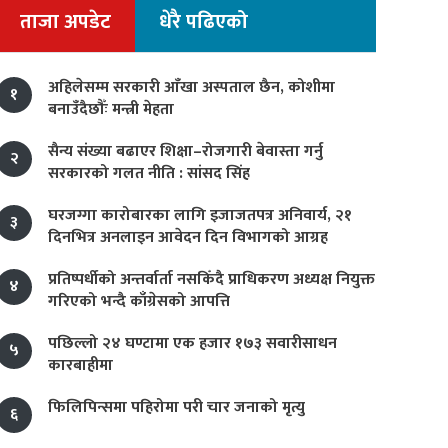
ताजा अपडेट
धेरै पढिएको
अहिलेसम्म सरकारी आँखा अस्पताल छैन, कोशीमा
१
बनाउँदैछौँः मन्त्री मेहता
सैन्य संख्या बढाएर शिक्षा–रोजगारी बेवास्ता गर्नु
२
सरकारको गलत नीति : सांसद सिंह
घरजग्गा कारोबारका लागि इजाजतपत्र अनिवार्य, २१
३
दिनभित्र अनलाइन आवेदन दिन विभागको आग्रह
प्रतिष्पर्धीको अन्तर्वार्ता नसकिँदै प्राधिकरण अध्यक्ष नियुक्त
४
गरिएको भन्दै काँग्रेसको आपत्ति
पछिल्लो २४ घण्टामा एक हजार १७३ सवारीसाधन
५
कारबाहीमा
फिलिपिन्समा पहिरोमा परी चार जनाको मृत्यु
६