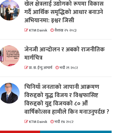
खेल क्षेत्रलाई उद्योगको रूपमा विकास
गर्दै आर्थिक समृद्धिको आधार बनाउने
अभियानमा: इश्वर जिसी
KTM Dainik
वैशाख २५ २०८३
जेनजी आन्दोलन र अबको राजनीतिक
मार्गचित्र
प्रा. डा. ईन्दु आचार्य
भदौ २९ २०८२
चिनियाँ जनताको जापानी आक्रमण
विरुद्दको युद्ध विजय र विश्वफासिष्ट
विरुद्दको युद्द विजयको ८० औं
वार्षिकोत्सव हामीले किन मनाउनुपर्दछ ?
KTM Dainik
भदौ १४ २०८२