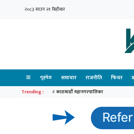
२०८३ साउन २१ बिहीबार
गृहपेज
समाचार
राजनीति
फिचर
प
Trending :
काठमाडौँ महानगरपालिका
#