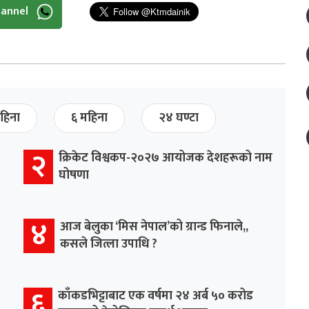
hannel
हिना
६ महिना
२४ घण्टा
२
क्रिकेट विश्वकप-२०२७ आयोजक देशहरूको नाम
घोषणा
४
आज बेलुका ‘मिस नेपाल’को ग्रान्ड फिनाले,,
कसले जित्ला उपाधि ?
६
काँकडभिट्टाबाट एक वर्षमा २४ अर्ब ५० करोड