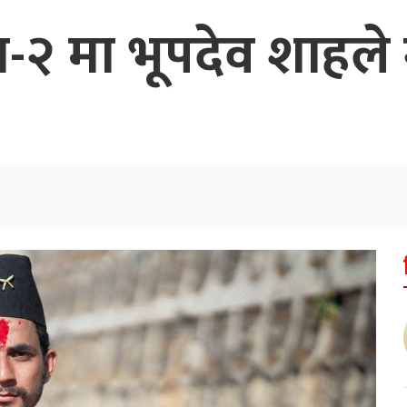
म-२ मा भूपदेव शाहल