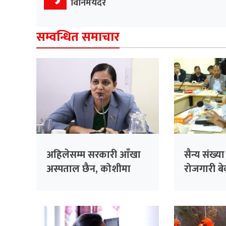
विनिमयदर
सम्वन्धित समाचार
अहिलेसम्म सरकारी आँखा
सैन्य संख्य
अस्पताल छैन, कोशीमा
रोजगारी बेवा
बनाउँदैछौँः मन्त्री मेहता
सरकारको 
सांसद सिंह