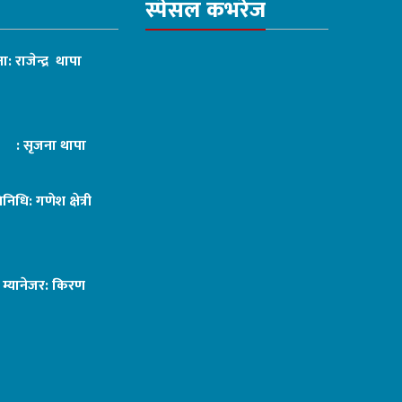
स्पेसल कभरेज
ा: राजेन्द्र थापा
ट : सृजना थापा
तिनिधि: गणेश क्षेत्री
ङ म्यानेजर: किरण