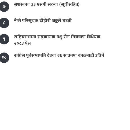
सशस्त्रका ३३ एसपी सरुवा (सूचीसहित)
७
नेप्से परिसूचक दोहोरो अङ्कले घट्यो
८
राष्ट्रियसभामा सङ्क्रामक पशु रोग नियन्त्रण विधेयक,
९
२०८३ पेस
कांग्रेस पूर्वसभापति देउवा २६ साउनमा काठमाडौं उत्रिने
१०