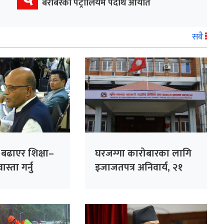
बराबरको पेट्रोलियम पदार्थ आयात
सबै
ा बढाएर शिक्षा–
घरजग्गा कारोबारका लागि
स्ता गर्नु
इजाजतपत्र अनिवार्य, २१
गलत नीति :
दिनभित्र अनलाइन आवेदन
दिन विभागको आग्रह