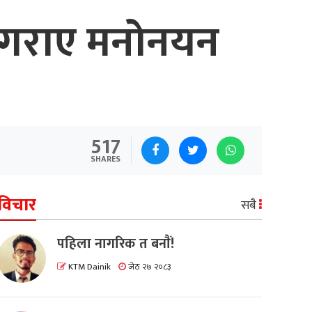
े गराए मनोनयन
517
SHARES
विचार
सबै
पहिला नागरिक त बनाैं!
KTM Dainik
जेठ २७ २०८३