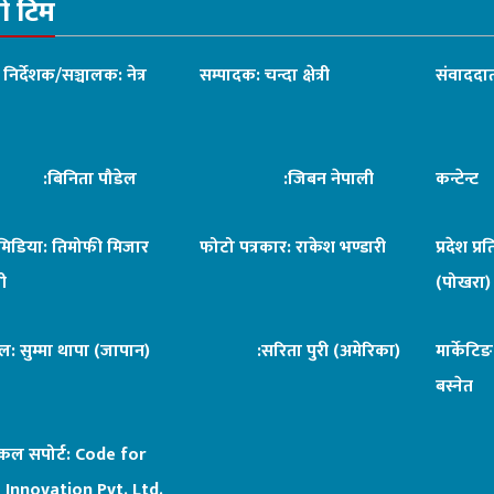
रो टिम
ध निर्देशक/सञ्चालक: नेत्र
सम्पादक: चन्दा क्षेत्री
संवाददात
िनिता पौडेल
:जिबन नेपाली
कन्टेन्
िमिडिया: तिमोफी मिजार
फोटो पत्रकार: राकेश भण्डारी
प्रदेश प्र
ी
(पोखरा)
ल: सुम्मा थापा (जापान)
:सरिता पुरी (अमेरिका)
मार्केटि
बस्नेत
िकल सपोर्ट:
Code for
 Innovation Pvt. Ltd.