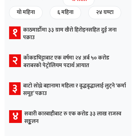
यो महिना
६ महिना
२४ घण्टा
१
काठमाडौँमा ३३ ग्राम खैरो हिरोइनसहित दुई जना
पक्राउ
२
काँकडभिट्टाबाट एक वर्षमा २४ अर्ब ५० करोड
बराबरको पेट्रोलियम पदार्थ आयात
३
बाटो सोध्ने बहानामा महिला र वृद्धवृद्धालाई लुट्ने ‘कर्मा
समूह’ पक्राउ
४
सवारी कारबाहीबाट रु एक करोड ३३ लाख राजस्व
सङ्कलन