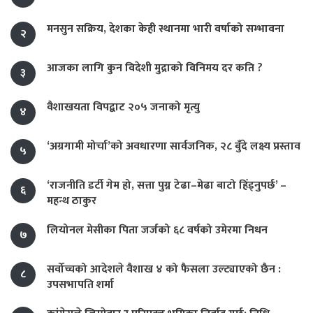
मनसुन सक्रिय, देशका केही स्थानमा भारी वर्षाको सम्भावना
२
आजका लागि कुन विदेशी मुद्राको विनिमय दर कति ?
३
वैशाखयता विपद्बाट २०५ जनाको मृत्यु
४
‘अग्रगामी मोर्चा’को अवधारणा सार्वजनिक, २८ बुँदे लक्ष्य प्रस्ताव
५
‘राजनीति डर्टी गेम हो, सत्ता पुग्न टेढा–मेढा बाटो हिँड्नुपर्छ’ –
६
महन्थ ठाकुर
लियोनल मेसीका पिता जर्जको ६८ वर्षको उमेरमा निधन
७
सर्वोच्चको आदेशले वैशाख ४ को फैसला उल्ट्याएको छैन :
८
उपसभापति शर्मा