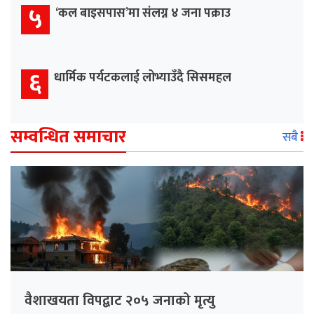
५
‘कल बाइसपास’मा संलग्न ४ जना पक्राउ
६
धार्मिक पर्यटकलाई लोभ्याउँदै सिसमहल
सम्वन्धित समाचार
सबै
वैशाखयता विपद्बाट २०५ जनाको मृत्यु