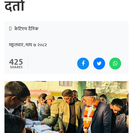
दर्ता
केटिएम दैनिक
मङ्गलवार, माघ ७ २०८२
425
SHARES