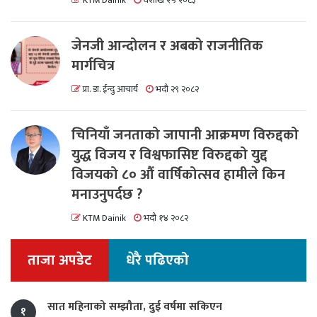
KTM Dainik
वैशाख २५ २०८३
जेनजी आन्दोलन र अबको राजनीतिक
मार्गचित्र
प्रा. डा. ईन्दु आचार्य
भदौ २९ २०८२
चिनियाँ जनताको जापानी आक्रमण विरुद्दको
युद्ध विजय र विश्वफासिष्ट विरुद्दको युद्द
विजयको ८० औं वार्षिकोत्सव हामीले किन
मनाउनुपर्दछ ?
KTM Dainik
भदौ १४ २०८२
ताजा अपडेट
धेरै पढिएको
सात महिनाको सम्झौता, दुई वर्षमा सकिएन
१