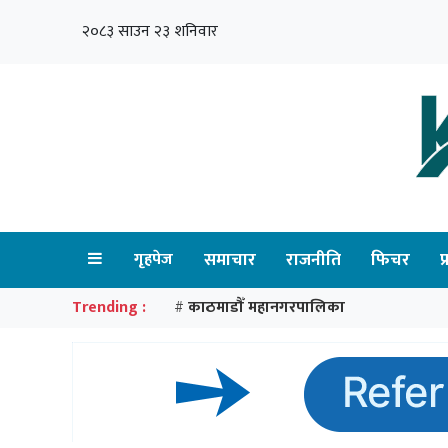
२०८३ साउन २३ शनिवार
गृहपेज
समाचार
राजनीति
फिचर
प
Trending :
काठमाडौँ महानगरपालिका
#