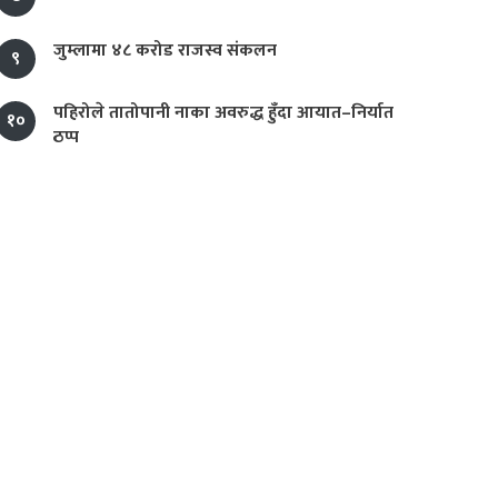
जुम्लामा ४८ करोड राजस्व संकलन
९
पहिरोले तातोपानी नाका अवरुद्ध हुँदा आयात–निर्यात
१०
ठप्प