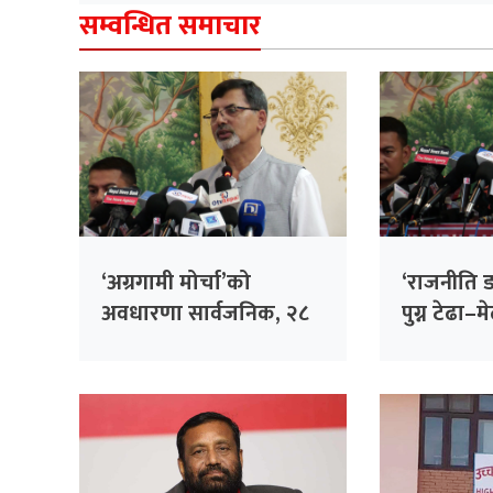
सम्वन्धित समाचार
‘अग्रगामी मोर्चा’को
‘राजनीति डर
अवधारणा सार्वजनिक, २८
पुग्न टेढा–म
बुँदे लक्ष्य प्रस्ताव
हिँड्नुपर्छ