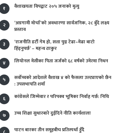
वैशाखयता विपद्बाट २०५ जनाको मृत्यु
१
‘अग्रगामी मोर्चा’को अवधारणा सार्वजनिक, २८ बुँदे लक्ष्य
२
प्रस्ताव
‘राजनीति डर्टी गेम हो, सत्ता पुग्न टेढा–मेढा बाटो
३
हिँड्नुपर्छ’ – महन्थ ठाकुर
लियोनल मेसीका पिता जर्जको ६८ वर्षको उमेरमा निधन
४
सर्वोच्चको आदेशले वैशाख ४ को फैसला उल्ट्याएको छैन
५
: उपसभापति शर्मा
कांग्रेसले जिम्मेवार र परिपक्व भूमिका निर्वाह गर्छ: निधि
६
उच्च शिक्षा सुधारबारे दुईदिने नीति कार्यशाला
७
पाटन बारका तीन समूहबीच प्रतिस्पर्धा हुँदै
८