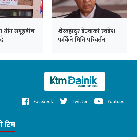
ा तीन समूहबीच
शेरबहादुर देउवाको स्वदेश
ँदै
फर्किने मिति परिवर्तन
Facebook
Twitter
Youtube
रो टिम