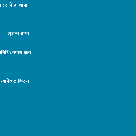
ा: राजेन्द्र थापा
ट : सृजना थापा
तिनिधि: गणेश क्षेत्री
ङ म्यानेजर: किरण