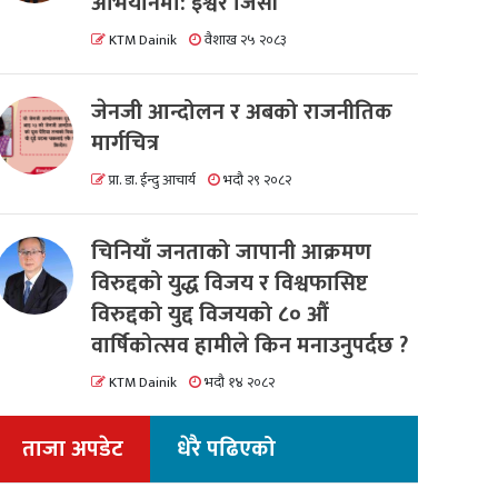
अभियानमा: इश्वर जिसी
KTM Dainik
वैशाख २५ २०८३
जेनजी आन्दोलन र अबको राजनीतिक
मार्गचित्र
प्रा. डा. ईन्दु आचार्य
भदौ २९ २०८२
चिनियाँ जनताको जापानी आक्रमण
विरुद्दको युद्ध विजय र विश्वफासिष्ट
विरुद्दको युद्द विजयको ८० औं
वार्षिकोत्सव हामीले किन मनाउनुपर्दछ ?
KTM Dainik
भदौ १४ २०८२
ताजा अपडेट
धेरै पढिएको