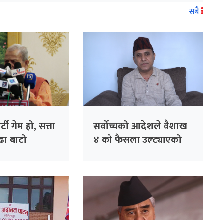
सबै
्टी गेम हो, सत्ता
सर्वोच्चको आदेशले वैशाख
ेढा बाटो
४ को फैसला उल्ट्याएको
’ – महन्थ ठाकुर
छैन : उपसभापति शर्मा