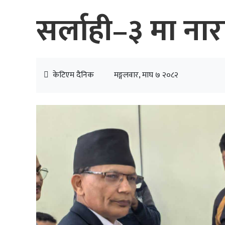
सर्लाही–३ मा नाराय
केटिएम दैनिक
मङ्गलवार, माघ ७ २०८२