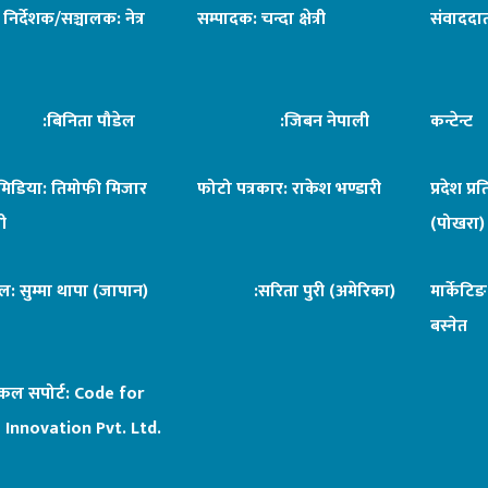
ध निर्देशक/सञ्चालक: नेत्र
सम्पादक: चन्दा क्षेत्री
संवाददात
िनिता पौडेल
:जिबन नेपाली
कन्टेन्
िमिडिया: तिमोफी मिजार
फोटो पत्रकार: राकेश भण्डारी
प्रदेश प्र
ी
(पोखरा)
ल: सुम्मा थापा (जापान)
:सरिता पुरी (अमेरिका)
मार्केटि
बस्नेत
िकल सपोर्ट:
Code for
 Innovation Pvt. Ltd.