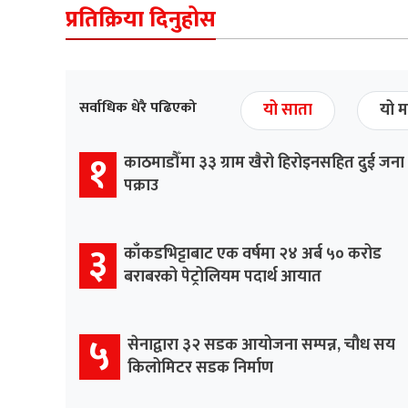
प्रतिक्रिया दिनुहोस
सर्वाधिक धेरै पढिएको
यो साता
यो म
१
काठमाडौँमा ३३ ग्राम खैरो हिरोइनसहित दुई जना
पक्राउ
३
काँकडभिट्टाबाट एक वर्षमा २४ अर्ब ५० करोड
बराबरको पेट्रोलियम पदार्थ आयात
५
सेनाद्वारा ३२ सडक आयोजना सम्पन्न, चौध सय
किलोमिटर सडक निर्माण