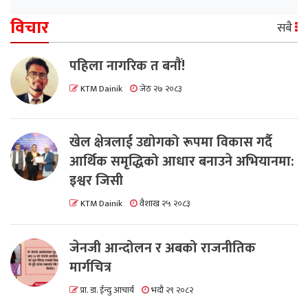
विचार
सबै
पहिला नागरिक त बनाैं!
KTM Dainik
जेठ २७ २०८३
खेल क्षेत्रलाई उद्योगको रूपमा विकास गर्दै
आर्थिक समृद्धिको आधार बनाउने अभियानमा:
इश्वर जिसी
KTM Dainik
वैशाख २५ २०८३
जेनजी आन्दोलन र अबको राजनीतिक
मार्गचित्र
प्रा. डा. ईन्दु आचार्य
भदौ २९ २०८२