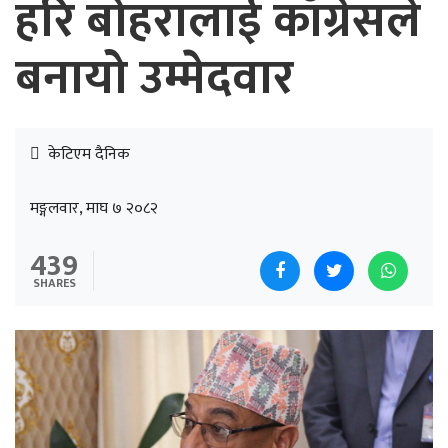
हरि बोहरालाई काँग्रेसले
बनायो उम्मेदवार
केटिएम दैनिक
मङ्गलवार, माघ ७ २०८२
439
SHARES