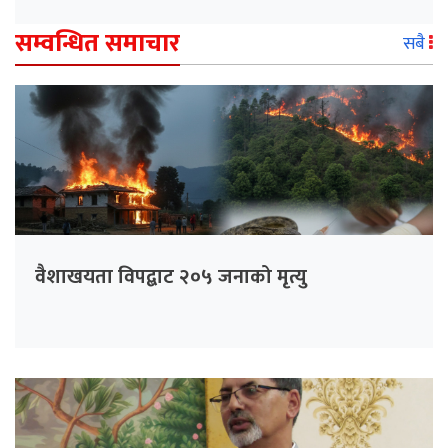
सम्वन्धित समाचार
सबै
वैशाखयता विपद्बाट २०५ जनाको मृत्यु