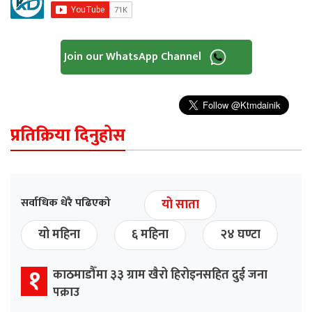
Join our WhatsApp Channel
प्रतिक्रिया दिनुहोस
सर्वाधिक धेरै पढिएको
यो साता
यो महिना
६ महिना
२४ घण्टा
१
काठमाडौँमा ३३ ग्राम खैरो हिरोइनसहित दुई जना
पक्राउ