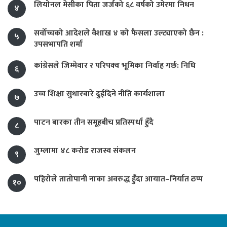
लियोनल मेसीका पिता जर्जको ६८ वर्षको उमेरमा निधन
४
सर्वोच्चको आदेशले वैशाख ४ को फैसला उल्ट्याएको छैन :
५
उपसभापति शर्मा
कांग्रेसले जिम्मेवार र परिपक्व भूमिका निर्वाह गर्छ: निधि
६
उच्च शिक्षा सुधारबारे दुईदिने नीति कार्यशाला
७
पाटन बारका तीन समूहबीच प्रतिस्पर्धा हुँदै
८
जुम्लामा ४८ करोड राजस्व संकलन
९
पहिरोले तातोपानी नाका अवरुद्ध हुँदा आयात–निर्यात ठप्प
१०