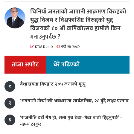
चिनियाँ जनताको जापानी आक्रमण विरुद्दको
युद्ध विजय र विश्वफासिष्ट विरुद्दको युद्द
विजयको ८० औं वार्षिकोत्सव हामीले किन
मनाउनुपर्दछ ?
KTM Dainik
भदौ १४ २०८२
ताजा अपडेट
धेरै पढिएको
वैशाखयता विपद्बाट २०५ जनाको मृत्यु
१
‘अग्रगामी मोर्चा’को अवधारणा सार्वजनिक, २८ बुँदे लक्ष्य प्रस्ताव
२
‘राजनीति डर्टी गेम हो, सत्ता पुग्न टेढा–मेढा बाटो हिँड्नुपर्छ’ –
३
महन्थ ठाकुर