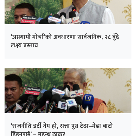
‘अग्रगामी मोर्चा’को अवधारणा सार्वजनिक, २८ बुँदे
लक्ष्य प्रस्ताव
‘राजनीति डर्टी गेम हो, सत्ता पुग्न टेढा–मेढा बाटो
हिँड्नुपर्छ’ – महन्थ ठाकुर