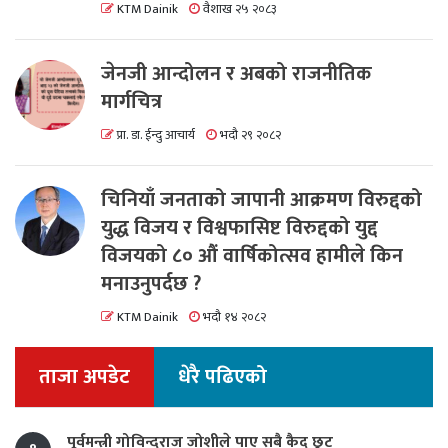
KTM Dainik
वैशाख २५ २०८३
जेनजी आन्दोलन र अबको राजनीतिक
मार्गचित्र
प्रा. डा. ईन्दु आचार्य
भदौ २९ २०८२
चिनियाँ जनताको जापानी आक्रमण विरुद्दको
युद्ध विजय र विश्वफासिष्ट विरुद्दको युद्द
विजयको ८० औं वार्षिकोत्सव हामीले किन
मनाउनुपर्दछ ?
KTM Dainik
भदौ १४ २०८२
ताजा अपडेट
धेरै पढिएको
पूर्वमन्त्री गोविन्दराज जोशीले पाए सबै कैद छुट