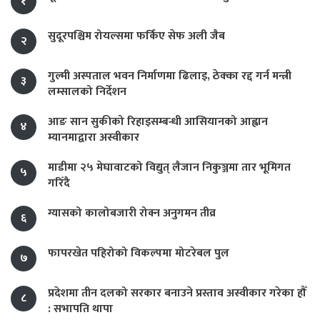
१
सुदूरपश्चिम रोयल्समा फर्किए सेफ अली जैब
२
गुल्मी अस्पताल भवन निर्माणमा ढिलाइ, ठेक्का रद्द गर्न मन्त्री
३
लम्सालको निर्देशन
आङ सान सुकीको रिहाइसम्बन्धी आसियानको आह्वान
४
म्यानमाद्वारा अस्वीकार
माडीमा २५ मेघावाटको विद्युत् लैजान निकुञ्जमा तार भूमिगत
५
गरिँदै
ग्यासको कालोबजारी रोक्न अनुगमन तीव्र
६
फापरखेत पहिरोको विकल्पमा मोटरेबल पुल
७
प्रदेशमा तीन दलको सरकार बनाउने प्रस्ताव अस्वीकार गरेका हौँ
८
: सभापति थापा