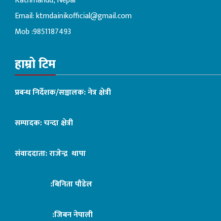
Kathmandu, Nepal
Email:
ktmdainikofficial@gmail.com
Mob :9851187493
हाम्रो टिम
प्रबन्ध निर्देशक/सञ्चालक: नेत्र क्षेत्री
सम्पादक: चन्दा क्षेत्री
संवाददाता: राजेन्द्र थापा
:बिनिता पौडेल
:जिबन नेपाली