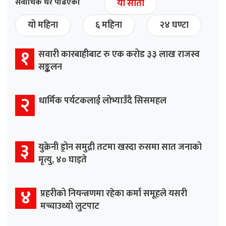
सर्वाधिक धेरै पढिएको
यो साता
यो महिना
६ महिना
२४ घण्टा
१
सवारी कारबाहीबाट रु एक करोड ३३ लाख राजस्व
सङ्कलन
२
धार्मिक पर्यटकलाई लोभ्याउँदै सिसमहल
३
युक्रेनी ड्रोन समुद्री तटमा खस्दा रुसमा सात जनाको
मृत्यु, ४० घाइते
४
प्रहरीको नियन्त्रणमा रहेका कर्मा समूहले यसरी
मच्चाउथ्यो लुटपाट