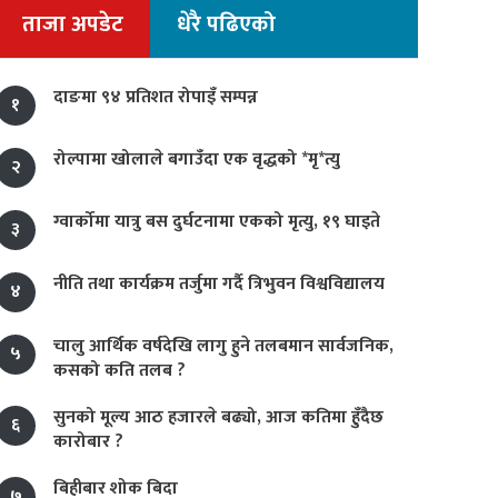
ताजा अपडेट
धेरै पढिएको
दाङमा ९४ प्रतिशत रोपाइँ सम्पन्न
१
रोल्पामा खोलाले बगाउँदा एक वृद्धको *मृ*त्यु
२
ग्वार्कोमा यात्रु बस दुर्घटनामा एकको मृत्यु, १९ घाइते
३
नीति तथा कार्यक्रम तर्जुमा गर्दै त्रिभुवन विश्वविद्यालय
४
चालु आर्थिक वर्षदेखि लागु हुने तलबमान सार्वजनिक,
५
कसको कति तलब ?
सुनको मूल्य आठ हजारले बढ्यो, आज कतिमा हुँदैछ
६
कारोबार ?
बिहीबार शोक बिदा
७