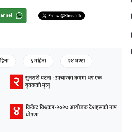
hannel
हिना
६ महिना
२४ घण्टा
२
सुनसरी घटना : उपचारका क्रममा थप एक
युवकको मृत्यु
४
क्रिकेट विश्वकप-२०२७ आयोजक देशहरूको नाम
घोषणा