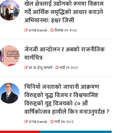
खेल क्षेत्रलाई उद्योगको रूपमा विकास
गर्दै आर्थिक समृद्धिको आधार बनाउने
अभियानमा: इश्वर जिसी
KTM Dainik
वैशाख २५ २०८३
जेनजी आन्दोलन र अबको राजनीतिक
मार्गचित्र
प्रा. डा. ईन्दु आचार्य
भदौ २९ २०८२
चिनियाँ जनताको जापानी आक्रमण
विरुद्दको युद्ध विजय र विश्वफासिष्ट
विरुद्दको युद्द विजयको ८० औं
वार्षिकोत्सव हामीले किन मनाउनुपर्दछ ?
KTM Dainik
भदौ १४ २०८२