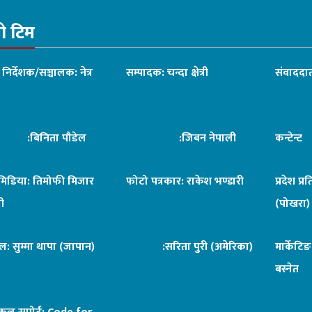
रो टिम
ध निर्देशक/सञ्चालक: नेत्र
सम्पादक: चन्दा क्षेत्री
संवाददात
िनिता पौडेल
:जिबन नेपाली
कन्टेन्
िमिडिया: तिमोफी मिजार
फोटो पत्रकार: राकेश भण्डारी
प्रदेश प्र
ी
(पोखरा)
ल: सुम्मा थापा (जापान)
:सरिता पुरी (अमेरिका)
मार्केटि
बस्नेत