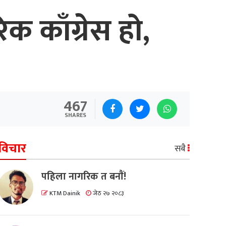
 काँग्रेस हो,
467
SHARES
विचार
सबै
पहिला नागरिक त बनाैं!
KTM Dainik
जेठ २७ २०८३