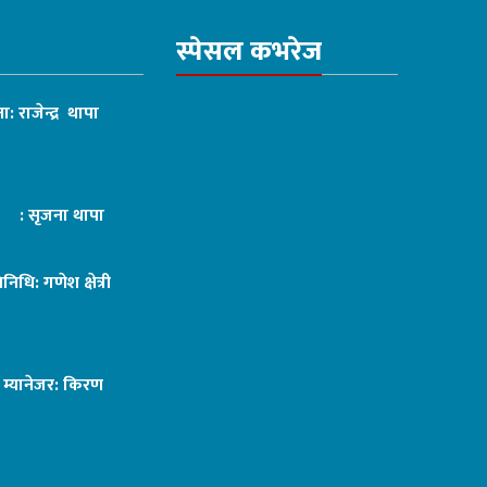
स्पेसल कभरेज
ा: राजेन्द्र थापा
ट : सृजना थापा
तिनिधि: गणेश क्षेत्री
ङ म्यानेजर: किरण