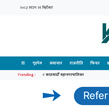
२०८३ साउन २१ बिहीबार
गृहपेज
समाचार
राजनीति
फिचर
प
Trending :
काठमाडौँ महानगरपालिका
#