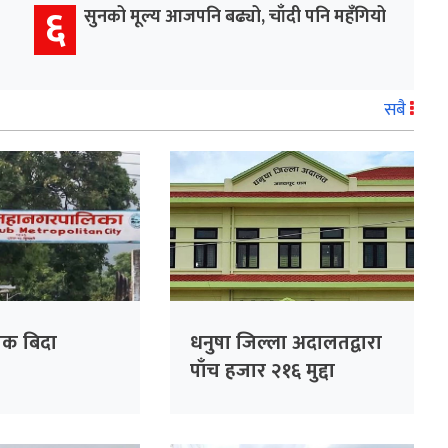
६
सुनको मूल्य आजपनि बढ्यो, चाँदी पनि महँगियो
सबै
ोक बिदा
धनुषा जिल्ला अदालतद्वारा
पाँच हजार २१६ मुद्दा
फर्छ्यौट