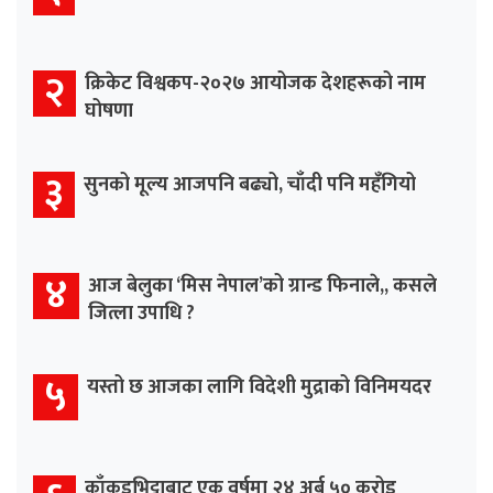
२
क्रिकेट विश्वकप-२०२७ आयोजक देशहरूको नाम
घोषणा
३
सुनको मूल्य आजपनि बढ्यो, चाँदी पनि महँगियो
४
आज बेलुका ‘मिस नेपाल’को ग्रान्ड फिनाले,, कसले
जित्ला उपाधि ?
५
यस्तो छ आजका लागि विदेशी मुद्राको विनिमयदर
काँकडभिट्टाबाट एक वर्षमा २४ अर्ब ५० करोड