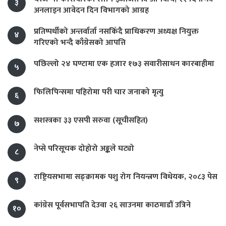
३
अनलाइन आवेदन दिन विभागको आग्रह
प्रतिष्पर्धीको अन्तर्वार्ता नसकिँदै प्राधिकरण अध्यक्ष नियुक्त
४
गरिएको भन्दै काँग्रेसको आपत्ति
पछिल्लो २४ घण्टामा एक हजार १७३ सवारीसाधन कारबाहीमा
५
फिलिपिन्समा पहिरोमा परी चार जनाको मृत्यु
६
सशस्त्रका ३३ एसपी सरुवा (सूचीसहित)
७
नेप्से परिसूचक दोहोरो अङ्कले घट्यो
८
राष्ट्रियसभामा सङ्क्रामक पशु रोग नियन्त्रण विधेयक, २०८३ पेस
९
कांग्रेस पूर्वसभापति देउवा २६ साउनमा काठमाडौं उत्रिने
१०