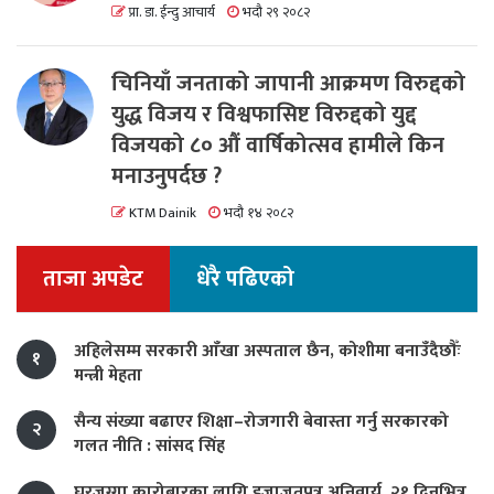
प्रा. डा. ईन्दु आचार्य
भदौ २९ २०८२
चिनियाँ जनताको जापानी आक्रमण विरुद्दको
युद्ध विजय र विश्वफासिष्ट विरुद्दको युद्द
विजयको ८० औं वार्षिकोत्सव हामीले किन
मनाउनुपर्दछ ?
KTM Dainik
भदौ १४ २०८२
ताजा अपडेट
धेरै पढिएको
अहिलेसम्म सरकारी आँखा अस्पताल छैन, कोशीमा बनाउँदैछौँः
१
मन्त्री मेहता
सैन्य संख्या बढाएर शिक्षा–रोजगारी बेवास्ता गर्नु सरकारको
२
गलत नीति : सांसद सिंह
घरजग्गा कारोबारका लागि इजाजतपत्र अनिवार्य, २१ दिनभित्र