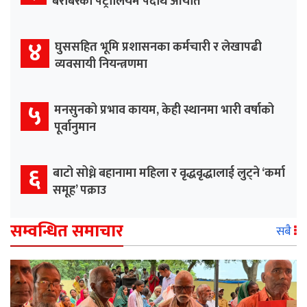
बराबरको पेट्रोलियम पदार्थ आयात
४
घुससहित भूमि प्रशासनका कर्मचारी र लेखापढी
व्यवसायी नियन्त्रणमा
५
मनसुनको प्रभाव कायम, केही स्थानमा भारी वर्षाको
पूर्वानुमान
६
बाटो सोध्ने बहानामा महिला र वृद्धवृद्धालाई लुट्ने ‘कर्मा
समूह’ पक्राउ
सम्वन्धित समाचार
सबै