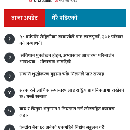
KTM Dainik
भदौ १४ २०८२
ताजा अपडेट
धेरै पढिएको
५८ वर्षपछि रोहिणीका स्ववासीले पाए लालपुर्जा, २७१ परिवार
१
बने जग्गाधनी
‘संविधान पुनर्लेखन होइन, अभ्यासका आधारमा परिमार्जन
२
आवश्यक’ : भीष्मराज आङदेम्बे
सम्पत्ति शुद्धीकरण मुद्दामा चक्रे मिलनले पाए सफाइ
३
सरकारले आर्थिक रूपान्तरणलाई राष्ट्रिय प्राथमिकतामा राखेको
४
छ : मन्त्री खनाल
बाघ र चितुवा अनुगमन र नियन्त्रण गर्न खोरसहित क्यामरा
५
जडान
केन्द्रीय बैंक ६० अर्बको एकमहिने निक्षेप सङ्कलन गर्दै
६