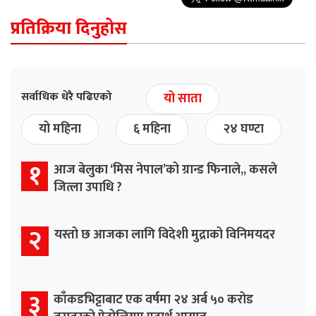
प्रतिक्रिया दिनुहोस
सर्वाधिक धेरै पढिएको
यो साता
यो महिना
६ महिना
२४ घण्टा
१
आज बेलुका ‘मिस नेपाल’को ग्रान्ड फिनाले,, कसले
जित्ला उपाधि ?
२
यस्तो छ आजका लागि विदेशी मुद्राको विनिमयदर
३
काँकडभिट्टाबाट एक वर्षमा २४ अर्ब ५० करोड