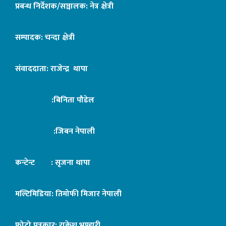
प्रबन्ध निर्देशक/सञ्चालक: नेत्र क्षेत्री
सम्पादक: चन्दा क्षेत्री
संवाददाता: राजेन्द्र थापा
:बिनिता पौडेल
:जिबन नेपाली
कन्टेन्ट : सृजना थापा
मल्टिमिडिया: तिमोफी मिजार नेपाली
फोटो पत्रकार: राकेश भण्डारी