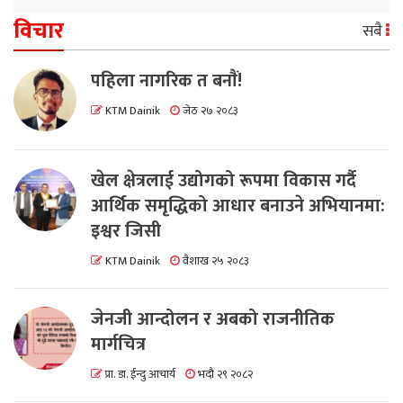
विचार
सबै
पहिला नागरिक त बनाैं!
KTM Dainik
जेठ २७ २०८३
खेल क्षेत्रलाई उद्योगको रूपमा विकास गर्दै
आर्थिक समृद्धिको आधार बनाउने अभियानमा:
इश्वर जिसी
KTM Dainik
वैशाख २५ २०८३
जेनजी आन्दोलन र अबको राजनीतिक
मार्गचित्र
प्रा. डा. ईन्दु आचार्य
भदौ २९ २०८२