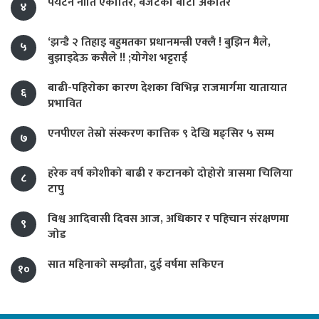
पर्यटन नीति एकातिर, बजेटको बाटो अर्कैतिर
४
‘झन्डै २ तिहाइ बहुमतका प्रधानमन्त्री एक्लै ! बुझिन मैले,
५
बुझाइदेऊ कसैले !! ;योगेश भट्टराई
बाढी-पहिराेका कारण देशका विभिन्न राजमार्गमा यातायात
६
प्रभावित
एनपीएल तेस्रो संस्करण कात्तिक ९ देखि मङ्सिर ५ सम्म
७
हरेक वर्ष कोशीको बाढी र कटानको दोहोरो त्रासमा चिलिया
८
टापु
विश्व आदिवासी दिवस आज, अधिकार र पहिचान संरक्षणमा
९
जोड
सात महिनाको सम्झौता, दुई वर्षमा सकिएन
१०