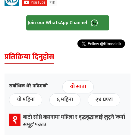
Join our WhatsApp Channel
प्रतिक्रिया दिनुहोस
सर्वाधिक धेरै पढिएको
यो साता
यो महिना
६ महिना
२४ घण्टा
१
बाटो सोध्ने बहानामा महिला र वृद्धवृद्धालाई लुट्ने ‘कर्मा
समूह’ पक्राउ