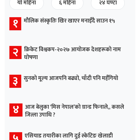
यो महिना
६ महिना
२४ घण्टा
१
मौलिक संस्कृतिः खिर खाएर मनाइँदै साउन १५
२
क्रिकेट विश्वकप-२०२७ आयोजक देशहरूको नाम
घोषणा
३
सुनको मूल्य आजपनि बढ्यो, चाँदी पनि महँगियो
४
आज बेलुका ‘मिस नेपाल’को ग्रान्ड फिनाले,, कसले
जित्ला उपाधि ?
५
एसियाड तयारीका लागि दुई स्केटिङ खेलाडी