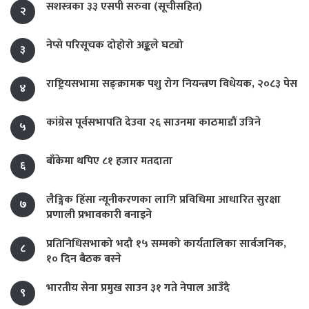
सशस्त्रका ३३ एसपी सरुवा (सूचीसहित)
२
नेप्से परिसूचक दोहोरो अङ्कले घट्यो
३
राष्ट्रियसभामा सङ्क्रामक पशु रोग नियन्त्रण विधेयक, २०८३ पेस
४
कांग्रेस पूर्वसभापति देउवा २६ साउनमा काठमाडौं उत्रिने
५
बाँकेमा थपिए ८१ हजार मतदाता
६
लैङ्गिक हिंसा न्यूनीकरणका लागि प्रविधिमा आधारित सुरक्षा
७
प्रणाली प्रभावकारी बनाइने
प्रतिनिधिसभाको भदौ १५ सम्मको कार्यतालिका सार्वजनिक,
८
१० दिन बैठक बस्ने
भारतीय सेना प्रमुख साउन ३१ गते नेपाल आउँदै
९