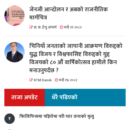
जेनजी आन्दोलन र अबको राजनीतिक
मार्गचित्र
प्रा. डा. ईन्दु आचार्य
भदौ २९ २०८२
चिनियाँ जनताको जापानी आक्रमण विरुद्दको
युद्ध विजय र विश्वफासिष्ट विरुद्दको युद्द
विजयको ८० औं वार्षिकोत्सव हामीले किन
मनाउनुपर्दछ ?
KTM Dainik
भदौ १४ २०८२
ताजा अपडेट
धेरै पढिएको
फिलिपिन्समा पहिरोमा परी चार जनाको मृत्यु
१