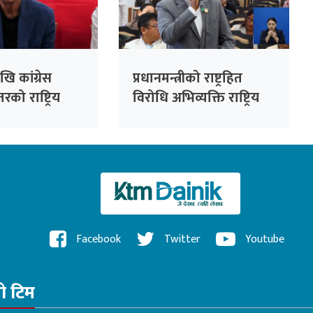
ि कांग्रेस
प्रधानमन्त्रीको राष्ट्रहित
रको राष्ट्रिय
विरोधि अभिव्यक्ति राष्ट्रिय
सभापति देउवाले
रेकर्डमा राख्न सकिँदैनः प्रमुख
े
सचेतक दुलाल
Facebook
Twitter
Youtube
रो टिम