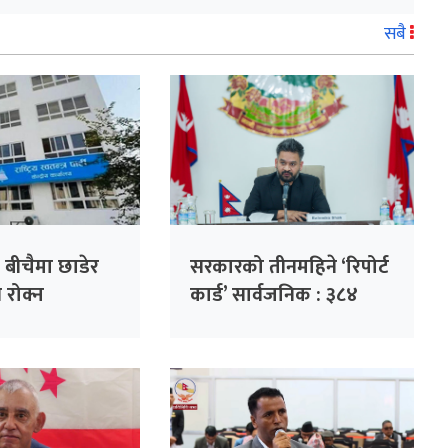
सबै
 बीचैमा छाडेर
सरकारको तीनमहिने ‘रिपोर्ट
्ति रोक्न
कार्ड’ सार्वजनिक : ३८४
 पहल :
निर्णय, ३२ हजार गुनासो
ो हाजिरी
फर्छ्योट
ँदै