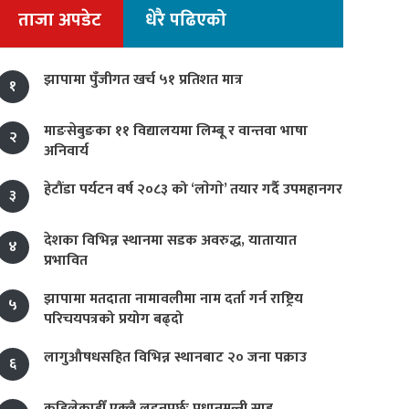
ताजा अपडेट
धेरै पढिएको
झापामा पुँजीगत खर्च ५१ प्रतिशत मात्र
१
माङसेबुङका ११ विद्यालयमा लिम्बू र वान्तवा भाषा
२
अनिवार्य
हेटौंडा पर्यटन वर्ष २०८३ को ‘लाेगाे’ तयार गर्दै उपमहानगर
३
देशका विभिन्न स्थानमा सडक अवरुद्ध, यातायात
४
प्रभावित
झापामा मतदाता नामावलीमा नाम दर्ता गर्न राष्ट्रिय
५
परिचयपत्रको प्रयोग बढ्दो
लागुऔषधसहित विभिन्न स्थानबाट २० जना पक्राउ
६
कहिलेकाहीँ एक्लै लड्नुपर्छः प्रधानमन्त्री साह