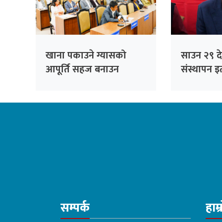
खाना पकाउने ग्यासको
साउन २९ देख
आपूर्ति सहज बनाउन
संस्थापन इत
सांसदको जोड
भेला, पूर्व
सम्बोधन गर्न
सम्पर्क
हाम्