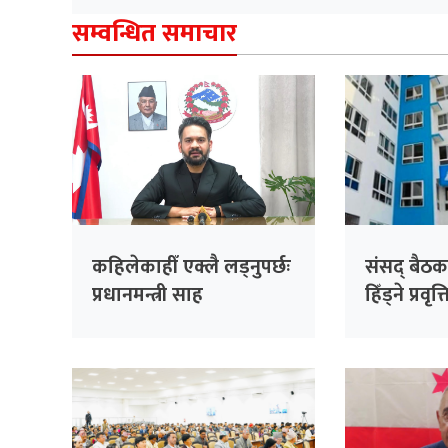
सम्वन्धित समाचार
कहिलेकाहीँ एक्लै लड्नुपर्छः
संसद् बैठक
प्रधानमन्त्री साह
हिँड्ने प्रवृत
रास्वपाको
सांसदहरूक
विश्लेषण गरि