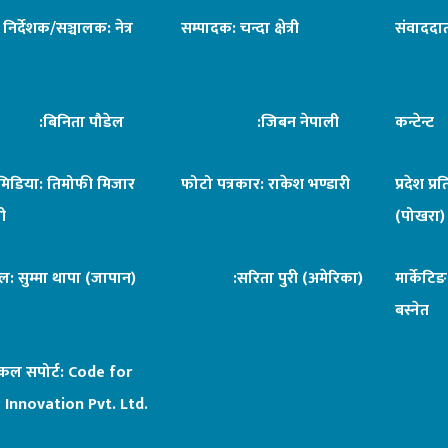
ध निर्देशक/सञ्चालक: नेत्र
सम्पादक: चन्दा क्षेत्री
संवाददात
िनिता पौडेल
:जिबन नेपाली
कन्टेन्
िमिडिया: तिमोफी मिजार
फोटो पत्रकार: राकेश भण्डारी
प्रदेश प्र
ी
(पोखरा)
ल: सुम्मा थापा (जापान)
:सरिता पुरी (अमेरिका)
मार्केटि
बस्नेत
िकल सपोर्ट:
Code for
 Innovation Pvt. Ltd.