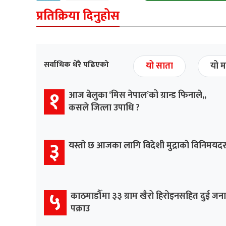
प्रतिक्रिया दिनुहोस
सर्वाधिक धेरै पढिएको
यो साता
यो म
१
आज बेलुका ‘मिस नेपाल’को ग्रान्ड फिनाले,,
कसले जित्ला उपाधि ?
३
यस्तो छ आजका लागि विदेशी मुद्राको विनिमयद
५
काठमाडौँमा ३३ ग्राम खैरो हिरोइनसहित दुई जना
पक्राउ