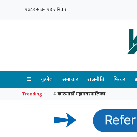
२०८३ साउन २३ शनिवार
गृहपेज
समाचार
राजनीति
फिचर
प
Trending :
काठमाडौँ महानगरपालिका
#