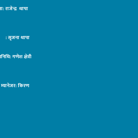
ा: राजेन्द्र थापा
ट : सृजना थापा
तिनिधि: गणेश क्षेत्री
ङ म्यानेजर: किरण