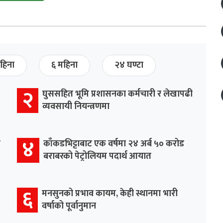
हिना
६ महिना
२४ घण्टा
२
घुससहित भूमि प्रशासनका कर्मचारी र लेखापढी
व्यवसायी नियन्त्रणमा
४
र
काँकडभिट्टाबाट एक वर्षमा २४ अर्ब ५० करोड
बराबरको पेट्रोलियम पदार्थ आयात
६
मनसुनको प्रभाव कायम, केही स्थानमा भारी
वर्षाको पूर्वानुमान