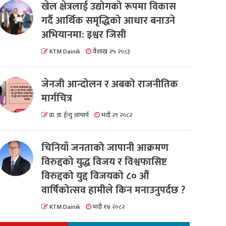
खेल क्षेत्रलाई उद्योगको रूपमा विकास
गर्दै आर्थिक समृद्धिको आधार बनाउने
अभियानमा: इश्वर जिसी
KTM Dainik
वैशाख २५ २०८३
जेनजी आन्दोलन र अबको राजनीतिक
मार्गचित्र
प्रा. डा. ईन्दु आचार्य
भदौ २९ २०८२
चिनियाँ जनताको जापानी आक्रमण
विरुद्दको युद्ध विजय र विश्वफासिष्ट
विरुद्दको युद्द विजयको ८० औं
वार्षिकोत्सव हामीले किन मनाउनुपर्दछ ?
KTM Dainik
भदौ १४ २०८२