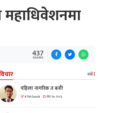
शेष महाधिवेशनमा
437
SHARES
विचार
सबै
पहिला नागरिक त बनाैं!
KTM Dainik
जेठ २७ २०८३