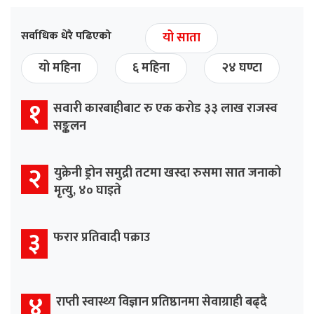
सर्वाधिक धेरै पढिएको
यो साता
यो महिना
६ महिना
२४ घण्टा
१
सवारी कारबाहीबाट रु एक करोड ३३ लाख राजस्व
सङ्कलन
२
युक्रेनी ड्रोन समुद्री तटमा खस्दा रुसमा सात जनाको
मृत्यु, ४० घाइते
३
फरार प्रतिवादी पक्राउ
४
राप्ती स्वास्थ्य विज्ञान प्रतिष्ठानमा सेवाग्राही बढ्दै