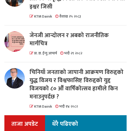
इश्वर जिसी
KTM Dainik
वैशाख २५ २०८३
जेनजी आन्दोलन र अबको राजनीतिक
मार्गचित्र
प्रा. डा. ईन्दु आचार्य
भदौ २९ २०८२
चिनियाँ जनताको जापानी आक्रमण विरुद्दको
युद्ध विजय र विश्वफासिष्ट विरुद्दको युद्द
विजयको ८० औं वार्षिकोत्सव हामीले किन
मनाउनुपर्दछ ?
KTM Dainik
भदौ १४ २०८२
ताजा अपडेट
धेरै पढिएको