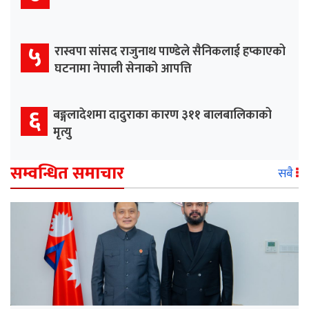
५
रास्वपा सांसद राजुनाथ पाण्डेले सैनिकलाई हप्काएको
घटनामा नेपाली सेनाको आपत्ति
६
बङ्गलादेशमा दादुराका कारण ३११ बालबालिकाको
मृत्यु
सम्वन्धित समाचार
सबै