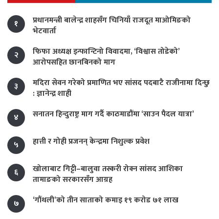
प्रधानमन्त्री बालेन्द्र शाहसँग चिनियाँ राजदूत माओमिङको
१
भेटवार्ता
फिफा अध्यक्ष इन्फान्टिनो विवादमा, ‘विश्वास तोडेको’
२
आरोपसहित छानबिनको माग
मदिरा सेवन गरेको प्रमाणित भए सांसद पदबाटै राजीनामा दिन्छु
३
: ज्ञानेन्द्र शाही
सनातन हिन्दुराष्ट्र माग गर्दै काठमाडौंमा ‘साउन पैदल यात्रा’
४
हात्ती र गोही प्रजनन् केन्द्रमा निशुल्क प्रवेश
५
खोलाबाट गिट्टी–बालुवा तस्करी रोक्न सांसद आशिका
६
तामाङको सरकारसँग आग्रह
‘गौंथली’को तीन साताको कमाइ १९ करोड ७१ लाख
७