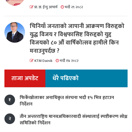
प्रा. डा. ईन्दु आचार्य
भदौ २९ २०८२
चिनियाँ जनताको जापानी आक्रमण विरुद्दको
युद्ध विजय र विश्वफासिष्ट विरुद्दको युद्द
विजयको ८० औं वार्षिकोत्सव हामीले किन
मनाउनुपर्दछ ?
KTM Dainik
भदौ १४ २०८२
ताजा अपडेट
धेरै पढिएको
फिर्केखोलाका अनाधिकृत संरचना भदौ १५ भित्र हटाउन
१
निर्देशन
तीन अन्तरराष्ट्रिय मानवअधिकारवादी संस्थालाई स्पष्टीकरण सोध्न
२
समितिको निर्देशन