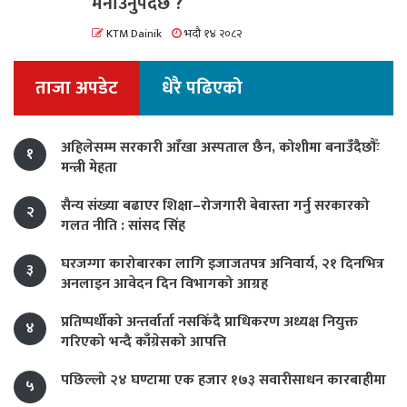
मनाउनुपर्दछ ?
KTM Dainik
भदौ १४ २०८२
ताजा अपडेट
धेरै पढिएको
अहिलेसम्म सरकारी आँखा अस्पताल छैन, कोशीमा बनाउँदैछौँः
१
मन्त्री मेहता
सैन्य संख्या बढाएर शिक्षा–रोजगारी बेवास्ता गर्नु सरकारको
२
गलत नीति : सांसद सिंह
घरजग्गा कारोबारका लागि इजाजतपत्र अनिवार्य, २१ दिनभित्र
३
अनलाइन आवेदन दिन विभागको आग्रह
प्रतिष्पर्धीको अन्तर्वार्ता नसकिँदै प्राधिकरण अध्यक्ष नियुक्त
४
गरिएको भन्दै काँग्रेसको आपत्ति
पछिल्लो २४ घण्टामा एक हजार १७३ सवारीसाधन कारबाहीमा
५