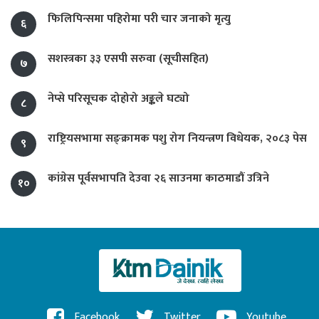
फिलिपिन्समा पहिरोमा परी चार जनाको मृत्यु
६
सशस्त्रका ३३ एसपी सरुवा (सूचीसहित)
७
नेप्से परिसूचक दोहोरो अङ्कले घट्यो
८
राष्ट्रियसभामा सङ्क्रामक पशु रोग नियन्त्रण विधेयक, २०८३ पेस
९
कांग्रेस पूर्वसभापति देउवा २६ साउनमा काठमाडौं उत्रिने
१०
Facebook
Twitter
Youtube