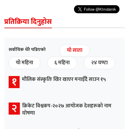
प्रतिक्रिया दिनुहोस
सर्वाधिक धेरै पढिएको
यो साता
यो महिना
६ महिना
२४ घण्टा
१
मौलिक संस्कृतिः खिर खाएर मनाइँदै साउन १५
२
क्रिकेट विश्वकप-२०२७ आयोजक देशहरूको नाम
घोषणा