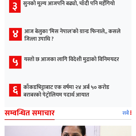
३
सुनको मूल्य आजपनि बढ्यो, चाँदी पनि महँगियो
४
आज बेलुका ‘मिस नेपाल’को ग्रान्ड फिनाले,, कसले
जित्ला उपाधि ?
५
यस्तो छ आजका लागि विदेशी मुद्राको विनिमयदर
६
काँकडभिट्टाबाट एक वर्षमा २४ अर्ब ५० करोड
बराबरको पेट्रोलियम पदार्थ आयात
सम्वन्धित समाचार
सबै