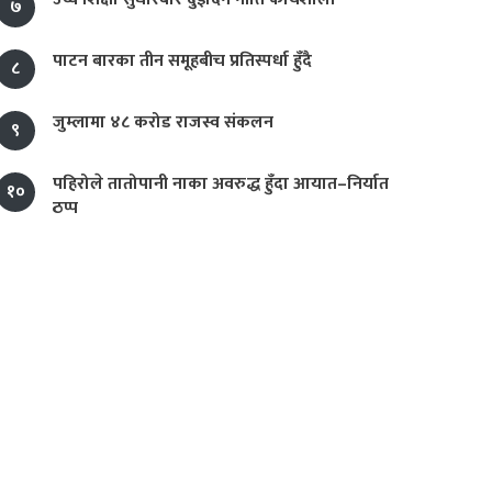
७
पाटन बारका तीन समूहबीच प्रतिस्पर्धा हुँदै
८
जुम्लामा ४८ करोड राजस्व संकलन
९
पहिरोले तातोपानी नाका अवरुद्ध हुँदा आयात–निर्यात
१०
ठप्प