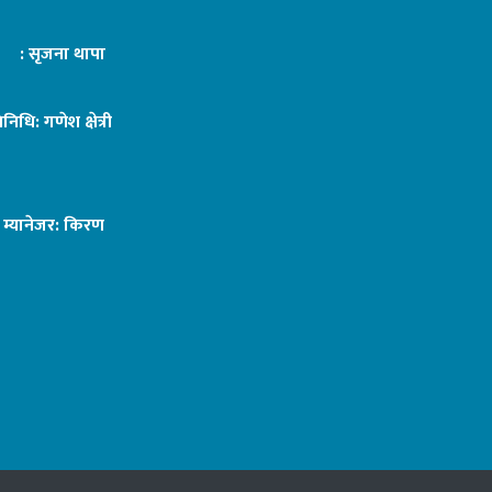
ट : सृजना थापा
तिनिधि: गणेश क्षेत्री
ङ म्यानेजर: किरण