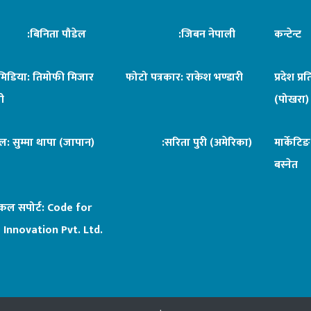
िनिता पौडेल
:जिबन नेपाली
कन्टेन्
िमिडिया: तिमोफी मिजार
फोटो पत्रकार: राकेश भण्डारी
प्रदेश प्र
ी
(पोखरा)
ल: सुम्मा थापा (जापान)
:सरिता पुरी (अमेरिका)
मार्केटि
बस्नेत
िकल सपोर्ट:
Code for
 Innovation Pvt. Ltd.