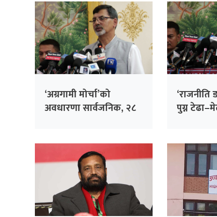
‘अग्रगामी मोर्चा’को
‘राजनीति डर
अवधारणा सार्वजनिक, २८
पुग्न टेढा–म
बुँदे लक्ष्य प्रस्ताव
हिँड्नुपर्छ