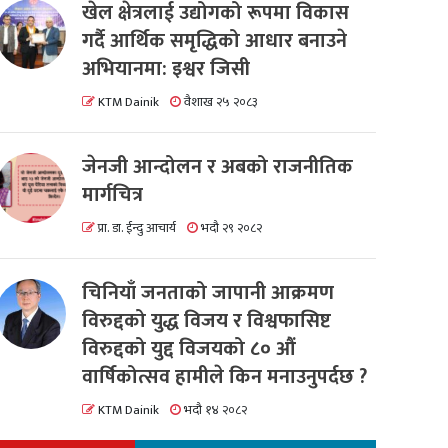
खेल क्षेत्रलाई उद्योगको रूपमा विकास
गर्दै आर्थिक समृद्धिको आधार बनाउने
अभियानमा: इश्वर जिसी
KTM Dainik
वैशाख २५ २०८३
जेनजी आन्दोलन र अबको राजनीतिक
मार्गचित्र
प्रा. डा. ईन्दु आचार्य
भदौ २९ २०८२
चिनियाँ जनताको जापानी आक्रमण
विरुद्दको युद्ध विजय र विश्वफासिष्ट
विरुद्दको युद्द विजयको ८० औं
वार्षिकोत्सव हामीले किन मनाउनुपर्दछ ?
KTM Dainik
भदौ १४ २०८२