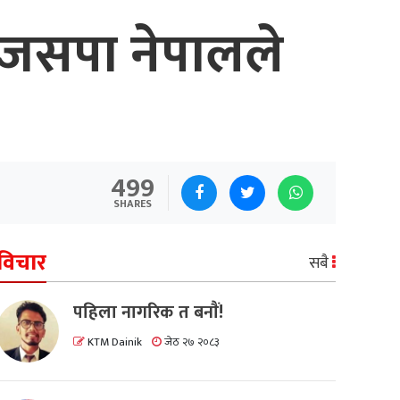
ई जसपा नेपालले
499
SHARES
विचार
सबै
पहिला नागरिक त बनाैं!
KTM Dainik
जेठ २७ २०८३