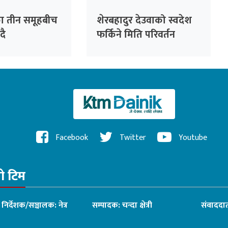
ा तीन समूहबीच
शेरबहादुर देउवाको स्वदेश
ँदै
फर्किने मिति परिवर्तन
Facebook
Twitter
Youtube
रो टिम
ध निर्देशक/सञ्चालक: नेत्र
सम्पादक: चन्दा क्षेत्री
संवाददात