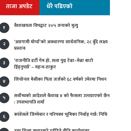
ताजा अपडेट
धेरै पढिएको
वैशाखयता विपद्बाट २०५ जनाको मृत्यु
१
‘अग्रगामी मोर्चा’को अवधारणा सार्वजनिक, २८ बुँदे लक्ष्य
२
प्रस्ताव
‘राजनीति डर्टी गेम हो, सत्ता पुग्न टेढा–मेढा बाटो
३
हिँड्नुपर्छ’ – महन्थ ठाकुर
लियोनल मेसीका पिता जर्जको ६८ वर्षको उमेरमा निधन
४
सर्वोच्चको आदेशले वैशाख ४ को फैसला उल्ट्याएको छैन
५
: उपसभापति शर्मा
कांग्रेसले जिम्मेवार र परिपक्व भूमिका निर्वाह गर्छ: निधि
६
उच्च शिक्षा सुधारबारे दुईदिने नीति कार्यशाला