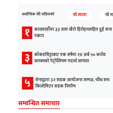
सर्वाधिक धेरै पढिएको
यो साता
यो म
१
काठमाडौँमा ३३ ग्राम खैरो हिरोइनसहित दुई जना
पक्राउ
३
काँकडभिट्टाबाट एक वर्षमा २४ अर्ब ५० करोड
बराबरको पेट्रोलियम पदार्थ आयात
५
सेनाद्वारा ३२ सडक आयोजना सम्पन्न, चौध सय
किलोमिटर सडक निर्माण
सम्वन्धित समाचार