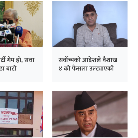
्टी गेम हो, सत्ता
सर्वोच्चको आदेशले वैशाख
ेढा बाटो
४ को फैसला उल्ट्याएको
’ – महन्थ ठाकुर
छैन : उपसभापति शर्मा