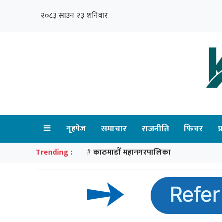
२०८३ साउन २३ शनिवार
गृहपेज
समाचार
राजनीति
फिचर
प
Trending :
काठमाडौँ महानगरपालिका
#