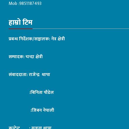
Mob :9851187493
हाम्रो टिम
प्रबन्ध निर्देशक/सञ्चालक: नेत्र क्षेत्री
सम्पादक: चन्दा क्षेत्री
संवाददाता: राजेन्द्र थापा
:बिनिता पौडेल
:जिबन नेपाली
कन्टेन्ट : सृजना थापा