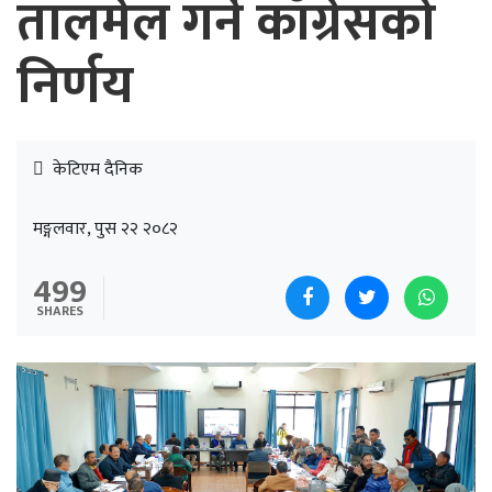
तालमेल गर्ने काँग्रेसको
निर्णय
केटिएम दैनिक
मङ्गलवार, पुस २२ २०८२
499
SHARES