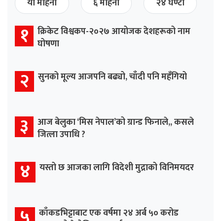
यो महिना
६ महिना
२४ घण्टा
१
क्रिकेट विश्वकप-२०२७ आयोजक देशहरूको नाम
घोषणा
२
सुनको मूल्य आजपनि बढ्यो, चाँदी पनि महँगियो
३
आज बेलुका ‘मिस नेपाल’को ग्रान्ड फिनाले,, कसले
जित्ला उपाधि ?
४
यस्तो छ आजका लागि विदेशी मुद्राको विनिमयदर
५
काँकडभिट्टाबाट एक वर्षमा २४ अर्ब ५० करोड