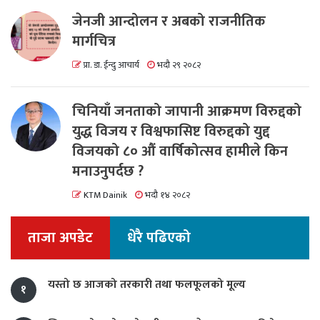
जेनजी आन्दोलन र अबको राजनीतिक
मार्गचित्र
प्रा. डा. ईन्दु आचार्य
भदौ २९ २०८२
चिनियाँ जनताको जापानी आक्रमण विरुद्दको
युद्ध विजय र विश्वफासिष्ट विरुद्दको युद्द
विजयको ८० औं वार्षिकोत्सव हामीले किन
मनाउनुपर्दछ ?
KTM Dainik
भदौ १४ २०८२
ताजा अपडेट
धेरै पढिएको
यस्तो छ आजको तरकारी तथा फलफूलको मूल्य
१