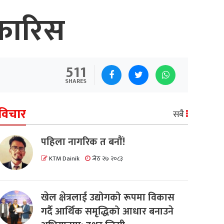
िफारिस
511
SHARES
विचार
सबै
पहिला नागरिक त बनाैं!
KTM Dainik
जेठ २७ २०८३
खेल क्षेत्रलाई उद्योगको रूपमा विकास
गर्दै आर्थिक समृद्धिको आधार बनाउने