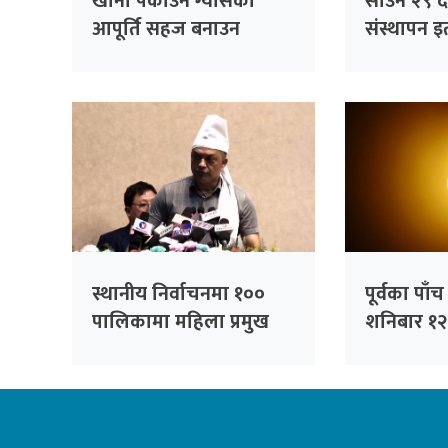
खाना पकाउने ग्यासको
साउन २९ देख
आपूर्ति सहज बनाउन
संस्थापन इत
सांसदको जोड
भेला, पूर्व
सम्बोधन गर्न
स्थानीय निर्वाचनमा १००
पूर्वका पाँ
पालिकामा महिला प्रमुख
शनिबार १२ घ
उम्मेदवार बनाउने कांग्रेसको
अवरुद्ध हुने
तयारी : सभापति थापा