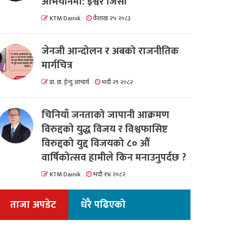
अभियानमा: इश्वर जिसी
KTM Dainik
वैशाख २५ २०८३
जेनजी आन्दोलन र अबको राजनीतिक
मार्गचित्र
प्रा. डा. ईन्दु आचार्य
भदौ २९ २०८२
चिनियाँ जनताको जापानी आक्रमण
विरुद्दको युद्ध विजय र विश्वफासिष्ट
विरुद्दको युद्द विजयको ८० औं
वार्षिकोत्सव हामीले किन मनाउनुपर्दछ ?
KTM Dainik
भदौ १४ २०८२
ताजा अपडेट
धेरै पढिएको