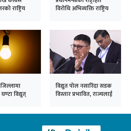
ि कांग्रेस
प्रधानमन्त्रीको राष्ट्रहित
रको राष्ट्रिय
विरोधि अभिव्यक्ति राष्ट्रिय
सभापति देउवाले
रेकर्डमा राख्न सकिँदैनः प्रमुख
े
सचेतक दुलाल
च जिल्लामा
विद्युत पोल नसारिँदा सडक
ण्टा विद्युत्
विस्तार प्रभावित, राज्यलाई
करोडौंको आर्थिक भार :
महानिर्देशक जैसी