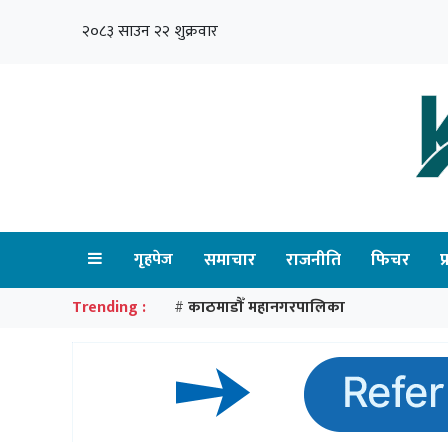
२०८३ साउन २२ शुक्रवार
गृहपेज
समाचार
राजनीति
फिचर
प
Trending :
काठमाडौँ महानगरपालिका
#