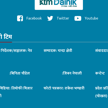
Facebook
Twitter
Youtube
रो टिम
ध निर्देशक/सञ्चालक: नेत्र
सम्पादक: चन्दा क्षेत्री
संवाददात
िनिता पौडेल
:जिबन नेपाली
कन्टेन्
िमिडिया: तिमोफी मिजार
फोटो पत्रकार: राकेश भण्डारी
प्रदेश प्र
ी
(पोखरा)