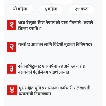
यो महिना
६ महिना
२४ घण्टा
१
आज बेलुका ‘मिस नेपाल’को ग्रान्ड फिनाले,, कसले
जित्ला उपाधि ?
२
यस्तो छ आजका लागि विदेशी मुद्राको विनिमयदर
३
काँकडभिट्टाबाट एक वर्षमा २४ अर्ब ५० करोड
बराबरको पेट्रोलियम पदार्थ आयात
४
घुससहित भूमि प्रशासनका कर्मचारी र लेखापढी
व्यवसायी नियन्त्रणमा