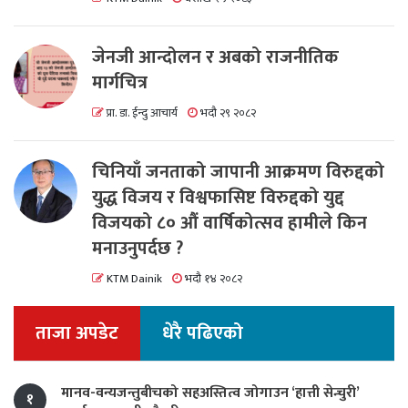
जेनजी आन्दोलन र अबको राजनीतिक
मार्गचित्र
प्रा. डा. ईन्दु आचार्य
भदौ २९ २०८२
चिनियाँ जनताको जापानी आक्रमण विरुद्दको
युद्ध विजय र विश्वफासिष्ट विरुद्दको युद्द
विजयको ८० औं वार्षिकोत्सव हामीले किन
मनाउनुपर्दछ ?
KTM Dainik
भदौ १४ २०८२
ताजा अपडेट
धेरै पढिएको
मानव-वन्यजन्तुबीचको सहअस्तित्व जोगाउन ‘हात्ती सेन्चुरी’
१