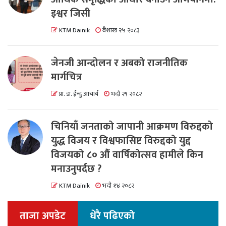
इश्वर जिसी
KTM Dainik
वैशाख २५ २०८३
जेनजी आन्दोलन र अबको राजनीतिक
मार्गचित्र
प्रा. डा. ईन्दु आचार्य
भदौ २९ २०८२
चिनियाँ जनताको जापानी आक्रमण विरुद्दको
युद्ध विजय र विश्वफासिष्ट विरुद्दको युद्द
विजयको ८० औं वार्षिकोत्सव हामीले किन
मनाउनुपर्दछ ?
KTM Dainik
भदौ १४ २०८२
ताजा अपडेट
धेरै पढिएको