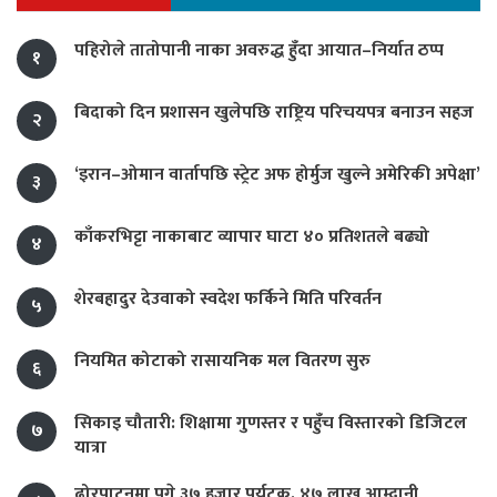
पहिरोले तातोपानी नाका अवरुद्ध हुँदा आयात–निर्यात ठप्प
१
बिदाको दिन प्रशासन खुलेपछि राष्ट्रिय परिचयपत्र बनाउन सहज
२
‘इरान–ओमान वार्तापछि स्ट्रेट अफ होर्मुज खुल्ने अमेरिकी अपेक्षा’
३
काँकरभिट्टा नाकाबाट व्यापार घाटा ४० प्रतिशतले बढ्यो
४
शेरबहादुर देउवाको स्वदेश फर्किने मिति परिवर्तन
५
नियमित कोटाको रासायनिक मल वितरण सुरु
६
सिकाइ चौतारी: शिक्षामा गुणस्तर र पहुँच विस्तारको डिजिटल
७
यात्रा
ढोरपाटनमा पुगे ३७ हजार पर्यटक, ४७ लाख आम्दानी