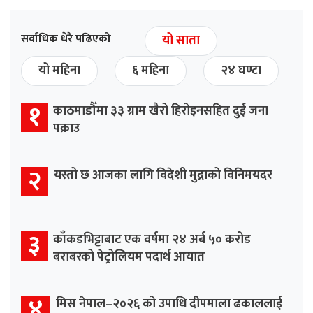
सर्वाधिक धेरै पढिएको
यो साता
यो महिना
६ महिना
२४ घण्टा
१
काठमाडौँमा ३३ ग्राम खैरो हिरोइनसहित दुई जना
पक्राउ
२
यस्तो छ आजका लागि विदेशी मुद्राको विनिमयदर
३
काँकडभिट्टाबाट एक वर्षमा २४ अर्ब ५० करोड
बराबरको पेट्रोलियम पदार्थ आयात
४
मिस नेपाल–२०२६ को उपाधि दीपमाला ढकाललाई