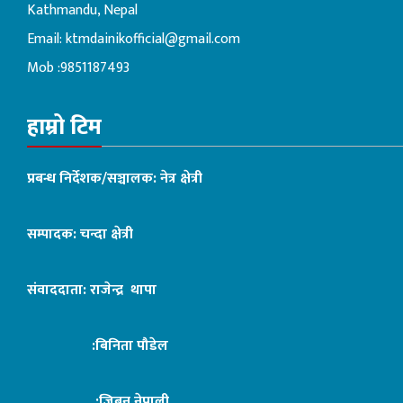
Kathmandu, Nepal
Email:
ktmdainikofficial@gmail.com
Mob :9851187493
हाम्रो टिम
प्रबन्ध निर्देशक/सञ्चालक: नेत्र क्षेत्री
सम्पादक: चन्दा क्षेत्री
संवाददाता: राजेन्द्र थापा
:बिनिता पौडेल
:जिबन नेपाली