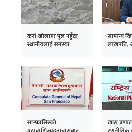
कर्रा खोलामा पुल नहुँदा
सामान्य क
स्थानीयलाई समस्या
लाखपति, २
खरिदमा १०
सान्फ्रासिस्को
खाद्य प्रणा
महावाणिज्यदूतावासबाट
रणनीतिक 