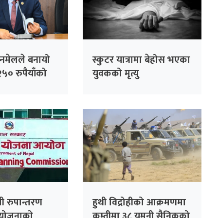
िनमेलले बनायो
स्कुटर यात्रामा बेहोस भएका
५० रुपैयाँको
युवकको मृत्यु
 लाख पुरस्कार
ली रुपान्तरण
हुथी विद्रोहीको आक्रमणमा
योजनाको
कम्तीमा ३८ यमनी सैनिकको