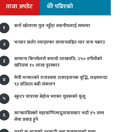
ताजा अपडेट
धेरै पढिएको
कर्रा खोलामा पुल नहुँदा स्थानीयलाई समस्या
१
भन्सार छलेर ल्याइएका सामानसहित चार जना पक्राउ
२
सामान्य किनमेलले बनायो लाखपति, २५० रुपैयाँको
३
खरिदमा १० लाख पुरस्कार
मेची भन्सारको राजस्वमा उत्साहजनक वृद्धि, लक्ष्यभन्दा
४
९३ प्रतिशत बढी संकलन
स्कुटर यात्रामा बेहोस भएका युवकको मृत्यु
५
सान्फ्रासिस्को महावाणिज्यदूतावासबाट भदौ १५ सम्म
६
सेवा प्रवाह हुने
यस्तो छ आजको तरकारी तथा फलफूलको मूल्य