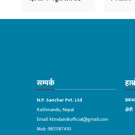
भदौ १५ सम्म सेवा प्रवाह हुने
विवरण सङ्क
तहसँग समन
सम्पर्क
हाम्
N.P. Sanchar Pvt. Ltd
प्रबन्
Kathmandu, Nepal
क्षेत्री
Email:
ktmdainikofficial@gmail.com
:ब
Mob :9851187493