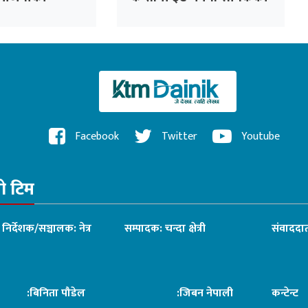
लन गर्न स्थानीय
मृत्यु
्वय गरिने
Facebook
Twitter
Youtube
रो टिम
ध निर्देशक/सञ्चालक: नेत्र
सम्पादक: चन्दा क्षेत्री
संवाददात
िनिता पौडेल
:जिबन नेपाली
कन्टेन्