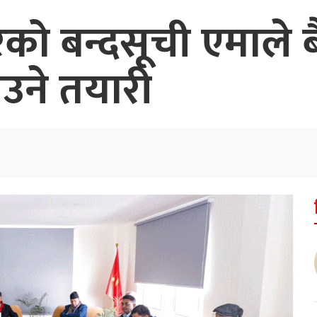
को बन्दसूची एमाले 
उने तयारी