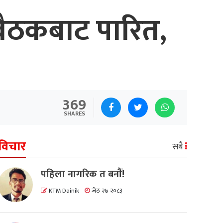
बैठकबाट पारित,
369
SHARES
विचार
सबै
पहिला नागरिक त बनाैं!
KTM Dainik
जेठ २७ २०८३