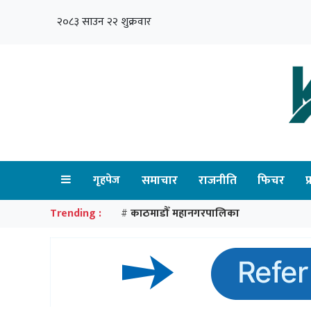
२०८३ साउन २२ शुक्रवार
गृहपेज
समाचार
राजनीति
फिचर
प
Trending :
काठमाडौँ महानगरपालिका
#