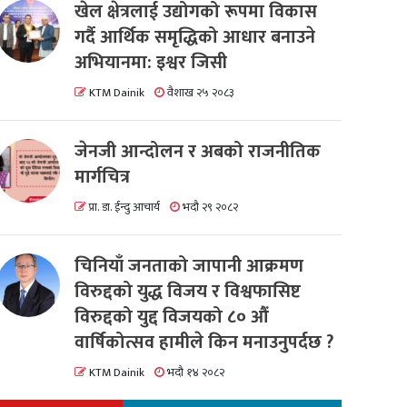
खेल क्षेत्रलाई उद्योगको रूपमा विकास
गर्दै आर्थिक समृद्धिको आधार बनाउने
अभियानमा: इश्वर जिसी
KTM Dainik
वैशाख २५ २०८३
जेनजी आन्दोलन र अबको राजनीतिक
मार्गचित्र
प्रा. डा. ईन्दु आचार्य
भदौ २९ २०८२
चिनियाँ जनताको जापानी आक्रमण
विरुद्दको युद्ध विजय र विश्वफासिष्ट
विरुद्दको युद्द विजयको ८० औं
वार्षिकोत्सव हामीले किन मनाउनुपर्दछ ?
KTM Dainik
भदौ १४ २०८२