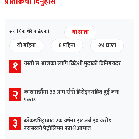
प्रतिक्रिया दिनुहोस
सर्वाधिक धेरै पढिएको
यो साता
यो महिना
६ महिना
२४ घण्टा
१
यस्तो छ आजका लागि विदेशी मुद्राको विनिमयदर
२
काठमाडौँमा ३३ ग्राम खैरो हिरोइनसहित दुई जना
पक्राउ
३
काँकडभिट्टाबाट एक वर्षमा २४ अर्ब ५० करोड
बराबरको पेट्रोलियम पदार्थ आयात