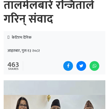
तालमेलबारे रन्जिताले
गरिन् संवाद
केटिएम दैनिक
आइतबार, पुस १३ २०८२
463
SHARES