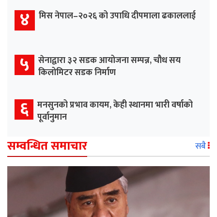
४
मिस नेपाल–२०२६ को उपाधि दीपमाला ढकाललाई
५
सेनाद्वारा ३२ सडक आयोजना सम्पन्न, चौध सय
किलोमिटर सडक निर्माण
६
मनसुनको प्रभाव कायम, केही स्थानमा भारी वर्षाको
पूर्वानुमान
सम्वन्धित समाचार
सबै