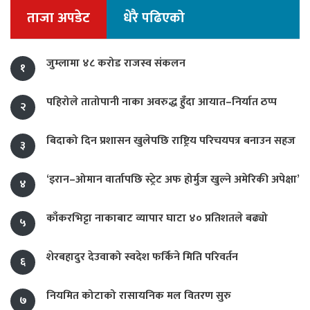
ताजा अपडेट
धेरै पढिएको
जुम्लामा ४८ करोड राजस्व संकलन
१
पहिरोले तातोपानी नाका अवरुद्ध हुँदा आयात–निर्यात ठप्प
२
बिदाको दिन प्रशासन खुलेपछि राष्ट्रिय परिचयपत्र बनाउन सहज
३
‘इरान–ओमान वार्तापछि स्ट्रेट अफ होर्मुज खुल्ने अमेरिकी अपेक्षा’
४
काँकरभिट्टा नाकाबाट व्यापार घाटा ४० प्रतिशतले बढ्यो
५
शेरबहादुर देउवाको स्वदेश फर्किने मिति परिवर्तन
६
नियमित कोटाको रासायनिक मल वितरण सुरु
७