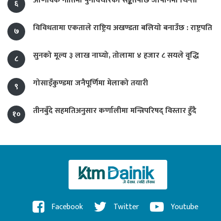
आणविक नीतिमा पुनर्विचारको सङ्केतपछि जापानमा चिन्ता
६
विविधतामा एकताले राष्ट्रिय अखण्डता बलियो बनाउँछ : राष्ट्रपति
७
सुनको मूल्य ३ लाख नाघ्यो, तोलामा ४ हजार ८ सयले वृद्धि
८
गोसाइँकुण्डमा जनैपूर्णिमा मेलाको तयारी
९
तीनबुँदे सहमतिअनुसार कर्णालीमा मन्त्रिपरिषद् विस्तार हुँदै
१०
Facebook
Twitter
Youtube