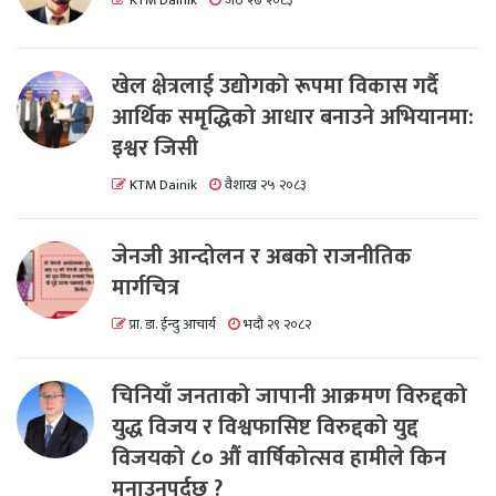
KTM Dainik
जेठ २७ २०८३
खेल क्षेत्रलाई उद्योगको रूपमा विकास गर्दै
आर्थिक समृद्धिको आधार बनाउने अभियानमा:
इश्वर जिसी
KTM Dainik
वैशाख २५ २०८३
जेनजी आन्दोलन र अबको राजनीतिक
मार्गचित्र
प्रा. डा. ईन्दु आचार्य
भदौ २९ २०८२
चिनियाँ जनताको जापानी आक्रमण विरुद्दको
युद्ध विजय र विश्वफासिष्ट विरुद्दको युद्द
विजयको ८० औं वार्षिकोत्सव हामीले किन
मनाउनुपर्दछ ?