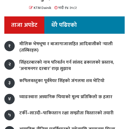
KTM Dainik
भदौ १४ २०८२
ताजा अपडेट
धेरै पढिएको
मौलिक भेषभूषा र बाजागाजासहित आदिवासीको र्‍याली
१
(तस्बिरहरू)
सिंहदरबारको नाम परिवर्तन गर्न सांसद ढकालको प्रस्ताव,
२
‘अनामनगर दरबार’ राख्न सुझाव
कपिलवस्तुका पूर्वमेयर सिंहको जंगलमा शव भेटियो
३
घ्याङस्वारा अग्र्यानिक चियाको मूल्य प्रतिकिलो छ हजार
४
टर्की–साउदी–पाकिस्तान रक्षा सम्झौता विस्तारको तयारी
५