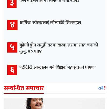
३
‘कल बाइसपास’मा संलग्न ४ जना पक्राउ
४
धार्मिक पर्यटकलाई लोभ्याउँदै सिसमहल
५
युक्रेनी ड्रोन समुद्री तटमा खस्दा रुसमा सात जनाको
मृत्यु, ४० घाइते
६
भदौदेखि आन्दोलन गर्ने शिक्षक महासंघको घोषणा
सम्वन्धित समाचार
सबै