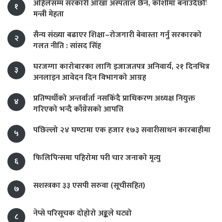
अहिलेसम्म सरकारी आँखा अस्पताल छैन, कोशीमा बनाउँदैछौँः
१
मन्त्री मेहता
सैन्य संख्या बढाएर शिक्षा–रोजगारी बेवास्ता गर्नु सरकारको
२
गलत नीति : सांसद सिंह
घरजग्गा कारोबारका लागि इजाजतपत्र अनिवार्य, २१ दिनभित्र
३
अनलाइन आवेदन दिन विभागको आग्रह
प्रतिष्पर्धीको अन्तर्वार्ता नसकिँदै प्राधिकरण अध्यक्ष नियुक्त
४
गरिएको भन्दै काँग्रेसको आपत्ति
पछिल्लो २४ घण्टामा एक हजार १७३ सवारीसाधन कारबाहीमा
५
फिलिपिन्समा पहिरोमा परी चार जनाको मृत्यु
६
सशस्त्रका ३३ एसपी सरुवा (सूचीसहित)
७
नेप्से परिसूचक दोहोरो अङ्कले घट्यो
८