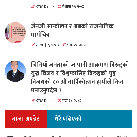
KTM Dainik
वैशाख २५ २०८३
जेनजी आन्दोलन र अबको राजनीतिक
मार्गचित्र
प्रा. डा. ईन्दु आचार्य
भदौ २९ २०८२
चिनियाँ जनताको जापानी आक्रमण विरुद्दको
युद्ध विजय र विश्वफासिष्ट विरुद्दको युद्द
विजयको ८० औं वार्षिकोत्सव हामीले किन
मनाउनुपर्दछ ?
KTM Dainik
भदौ १४ २०८२
ताजा अपडेट
धेरै पढिएको