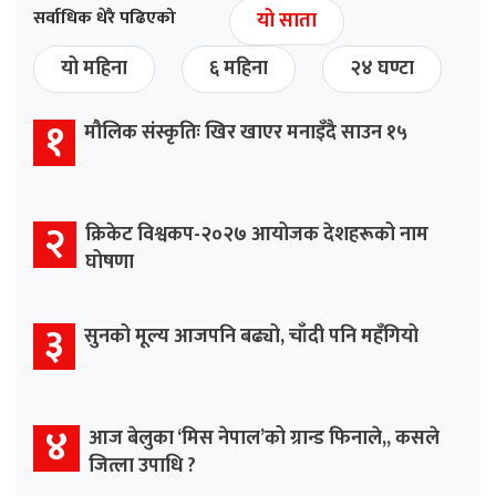
सर्वाधिक धेरै पढिएको
यो साता
यो महिना
६ महिना
२४ घण्टा
१
मौलिक संस्कृतिः खिर खाएर मनाइँदै साउन १५
२
क्रिकेट विश्वकप-२०२७ आयोजक देशहरूको नाम
घोषणा
३
सुनको मूल्य आजपनि बढ्यो, चाँदी पनि महँगियो
४
आज बेलुका ‘मिस नेपाल’को ग्रान्ड फिनाले,, कसले
जित्ला उपाधि ?