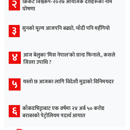
२
क्रिकेट विश्वकप-२०२७ आयोजक देशहरूको नाम
घोषणा
३
सुनको मूल्य आजपनि बढ्यो, चाँदी पनि महँगियो
४
आज बेलुका ‘मिस नेपाल’को ग्रान्ड फिनाले,, कसले
जित्ला उपाधि ?
५
यस्तो छ आजका लागि विदेशी मुद्राको विनिमयदर
६
काँकडभिट्टाबाट एक वर्षमा २४ अर्ब ५० करोड
बराबरको पेट्रोलियम पदार्थ आयात