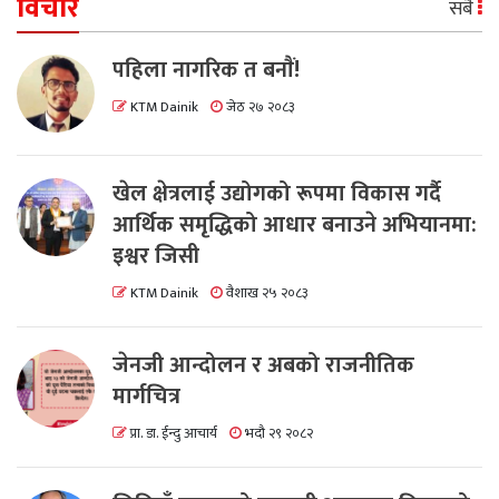
विचार
सबै
पहिला नागरिक त बनाैं!
KTM Dainik
जेठ २७ २०८३
खेल क्षेत्रलाई उद्योगको रूपमा विकास गर्दै
आर्थिक समृद्धिको आधार बनाउने अभियानमा:
इश्वर जिसी
KTM Dainik
वैशाख २५ २०८३
जेनजी आन्दोलन र अबको राजनीतिक
मार्गचित्र
प्रा. डा. ईन्दु आचार्य
भदौ २९ २०८२