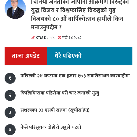
चिनियाँ जनताको जापानी आक्रमण विरुद्दको
युद्ध विजय र विश्वफासिष्ट विरुद्दको युद्द
विजयको ८० औं वार्षिकोत्सव हामीले किन
मनाउनुपर्दछ ?
KTM Dainik
भदौ १४ २०८२
ताजा अपडेट
धेरै पढिएको
पछिल्लो २४ घण्टामा एक हजार १७३ सवारीसाधन कारबाहीमा
१
फिलिपिन्समा पहिरोमा परी चार जनाको मृत्यु
२
सशस्त्रका ३३ एसपी सरुवा (सूचीसहित)
३
नेप्से परिसूचक दोहोरो अङ्कले घट्यो
४