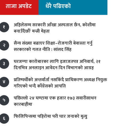
ताजा अपडेट
धेरै पढिएको
अहिलेसम्म सरकारी आँखा अस्पताल छैन, कोशीमा
१
बनाउँदैछौँः मन्त्री मेहता
सैन्य संख्या बढाएर शिक्षा–रोजगारी बेवास्ता गर्नु
२
सरकारको गलत नीति : सांसद सिंह
घरजग्गा कारोबारका लागि इजाजतपत्र अनिवार्य, २१
३
दिनभित्र अनलाइन आवेदन दिन विभागको आग्रह
प्रतिष्पर्धीको अन्तर्वार्ता नसकिँदै प्राधिकरण अध्यक्ष नियुक्त
४
गरिएको भन्दै काँग्रेसको आपत्ति
पछिल्लो २४ घण्टामा एक हजार १७३ सवारीसाधन
५
कारबाहीमा
फिलिपिन्समा पहिरोमा परी चार जनाको मृत्यु
६