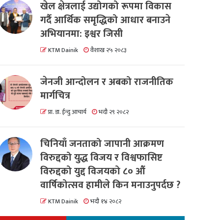
खेल क्षेत्रलाई उद्योगको रूपमा विकास
गर्दै आर्थिक समृद्धिको आधार बनाउने
अभियानमा: इश्वर जिसी
KTM Dainik
वैशाख २५ २०८३
जेनजी आन्दोलन र अबको राजनीतिक
मार्गचित्र
प्रा. डा. ईन्दु आचार्य
भदौ २९ २०८२
चिनियाँ जनताको जापानी आक्रमण
विरुद्दको युद्ध विजय र विश्वफासिष्ट
विरुद्दको युद्द विजयको ८० औं
वार्षिकोत्सव हामीले किन मनाउनुपर्दछ ?
KTM Dainik
भदौ १४ २०८२