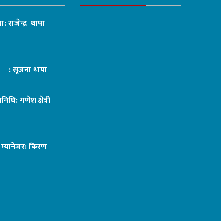
ा: राजेन्द्र थापा
ट : सृजना थापा
तिनिधि: गणेश क्षेत्री
ङ म्यानेजर: किरण