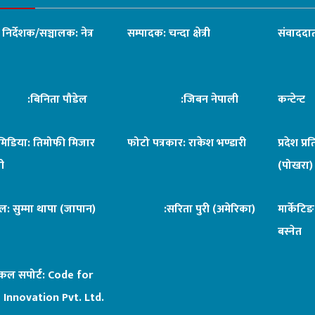
ध निर्देशक/सञ्चालक: नेत्र
सम्पादक: चन्दा क्षेत्री
संवाददात
िनिता पौडेल
:जिबन नेपाली
कन्टेन्
िमिडिया: तिमोफी मिजार
फोटो पत्रकार: राकेश भण्डारी
प्रदेश प्र
ी
(पोखरा)
ल: सुम्मा थापा (जापान)
:सरिता पुरी (अमेरिका)
मार्केटि
बस्नेत
िकल सपोर्ट:
Code for
 Innovation Pvt. Ltd.