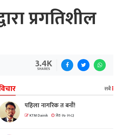
द्वारा प्रगतिशील
3.4K
SHARES
विचार
सबै
पहिला नागरिक त बनाैं!
KTM Dainik
जेठ २७ २०८३