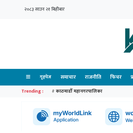
२०८३ साउन २१ बिहीबार
गृहपेज
समाचार
राजनीति
फिचर
प
Trending :
काठमाडौँ महानगरपालिका
#