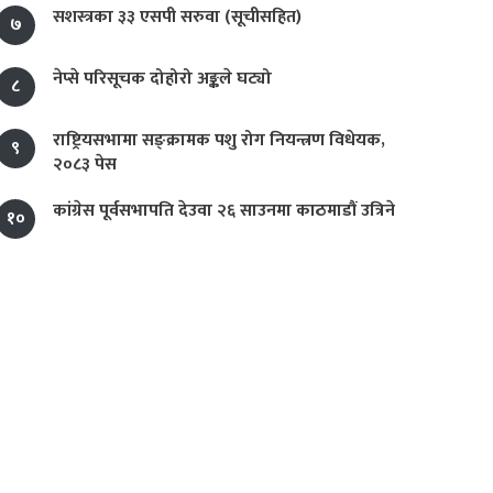
सशस्त्रका ३३ एसपी सरुवा (सूचीसहित)
७
नेप्से परिसूचक दोहोरो अङ्कले घट्यो
८
राष्ट्रियसभामा सङ्क्रामक पशु रोग नियन्त्रण विधेयक,
९
२०८३ पेस
कांग्रेस पूर्वसभापति देउवा २६ साउनमा काठमाडौं उत्रिने
१०