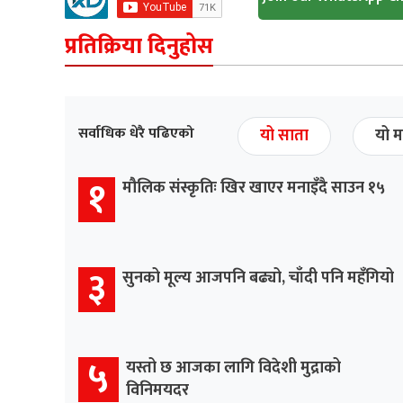
प्रतिक्रिया दिनुहोस
सर्वाधिक धेरै पढिएको
यो साता
यो म
१
मौलिक संस्कृतिः खिर खाएर मनाइँदै साउन १५
३
सुनको मूल्य आजपनि बढ्यो, चाँदी पनि महँगियो
५
यस्तो छ आजका लागि विदेशी मुद्राको
विनिमयदर