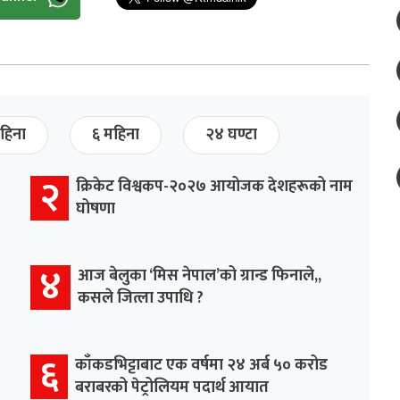
हिना
६ महिना
२४ घण्टा
२
क्रिकेट विश्वकप-२०२७ आयोजक देशहरूको नाम
घोषणा
४
आज बेलुका ‘मिस नेपाल’को ग्रान्ड फिनाले,,
कसले जित्ला उपाधि ?
६
काँकडभिट्टाबाट एक वर्षमा २४ अर्ब ५० करोड
बराबरको पेट्रोलियम पदार्थ आयात