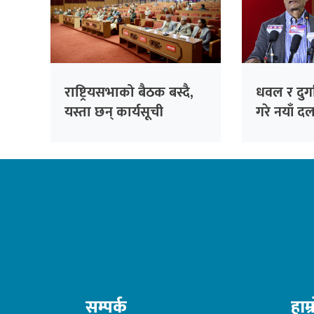
राष्ट्रियसभाको बैठक बस्दै,
धवल र दुर्ग
यस्ता छन् कार्यसूची
गरे नयाँ दल
‘जय नेपाल प
सम्पर्क
हाम्