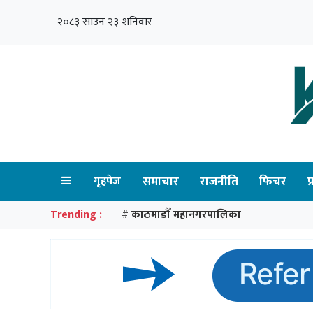
२०८३ साउन २३ शनिवार
गृहपेज
समाचार
राजनीति
फिचर
प
Trending :
काठमाडौँ महानगरपालिका
#