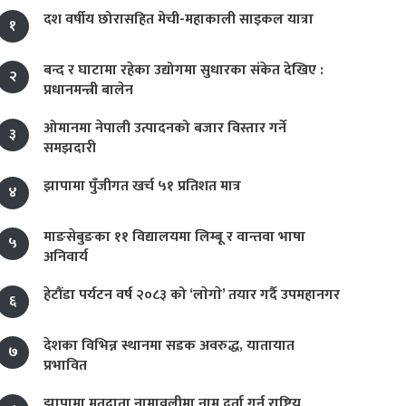
दश वर्षीय छोरासहित मेची-महाकाली साइकल यात्रा
१
बन्द र घाटामा रहेका उद्योगमा सुधारका संकेत देखिए :
२
प्रधानमन्त्री बालेन
ओमानमा नेपाली उत्पादनको बजार विस्तार गर्ने
३
समझदारी
झापामा पुँजीगत खर्च ५१ प्रतिशत मात्र
४
माङसेबुङका ११ विद्यालयमा लिम्बू र वान्तवा भाषा
५
अनिवार्य
हेटौंडा पर्यटन वर्ष २०८३ को ‘लाेगाे’ तयार गर्दै उपमहानगर
६
देशका विभिन्न स्थानमा सडक अवरुद्ध, यातायात
७
प्रभावित
झापामा मतदाता नामावलीमा नाम दर्ता गर्न राष्ट्रिय