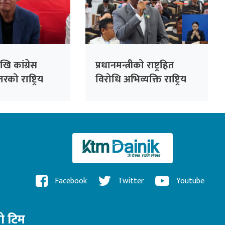
ि कांग्रेस
प्रधानमन्त्रीको राष्ट्रहित
रको राष्ट्रिय
विरोधि अभिव्यक्ति राष्ट्रिय
सभापति देउवाले
रेकर्डमा राख्न सकिँदैनः प्रमुख
े
सचेतक दुलाल
Facebook
Twitter
Youtube
रो टिम