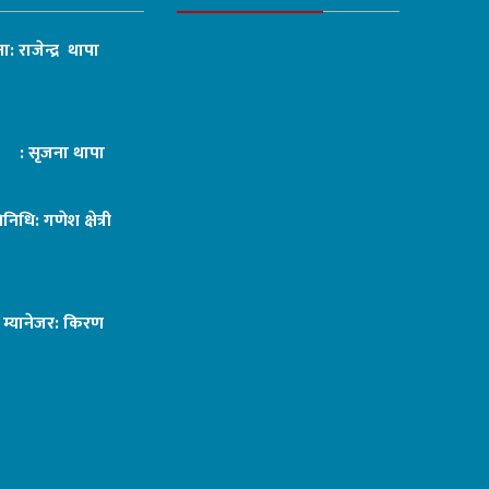
ा: राजेन्द्र थापा
ट : सृजना थापा
तिनिधि: गणेश क्षेत्री
ङ म्यानेजर: किरण