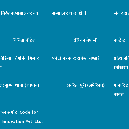
ध निर्देशक/सञ्चालक: नेत्र
सम्पादक: चन्दा क्षेत्री
संवाददात
िनिता पौडेल
:जिबन नेपाली
कन्टेन्
िमिडिया: तिमोफी मिजार
फोटो पत्रकार: राकेश भण्डारी
प्रदेश प्र
ी
(पोखरा)
ल: सुम्मा थापा (जापान)
:सरिता पुरी (अमेरिका)
मार्केटि
बस्नेत
िकल सपोर्ट:
Code for
 Innovation Pvt. Ltd.