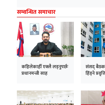
सम्वन्धित समाचार
कहिलेकाहीँ एक्लै लड्नुपर्छः
संसद् बैठक
प्रधानमन्त्री साह
हिँड्ने प्रवृत
रास्वपाको
सांसदहरूक
विश्लेषण गरि