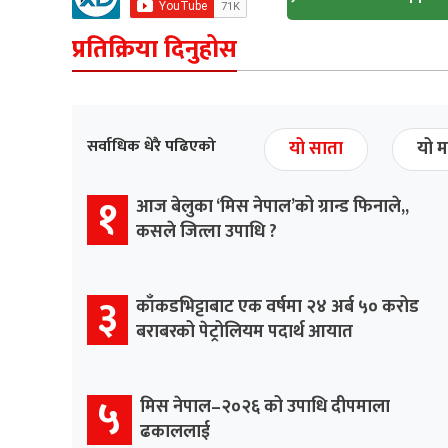
प्रतिक्रिया दिनुहोस
सर्वाधिक धेरै पढिएको
यो साता
यो म
१
आज बेलुका ‘मिस नेपाल’को ग्रान्ड फिनाले,,
कसले जित्ला उपाधि ?
३
काँकडभिट्टाबाट एक वर्षमा २४ अर्ब ५० करोड
बराबरको पेट्रोलियम पदार्थ आयात
५
मिस नेपाल–२०२६ को उपाधि दीपमाला
ढकाललाई