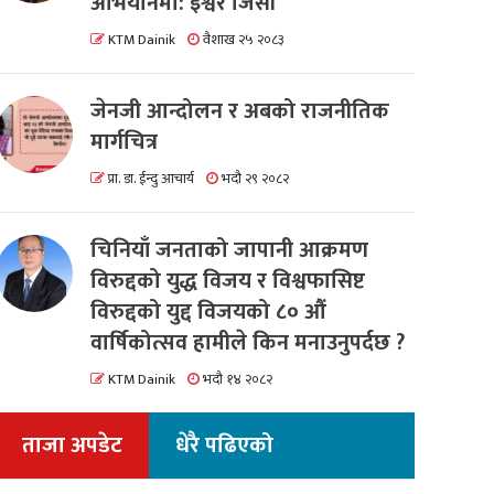
अभियानमा: इश्वर जिसी
KTM Dainik
वैशाख २५ २०८३
जेनजी आन्दोलन र अबको राजनीतिक
मार्गचित्र
प्रा. डा. ईन्दु आचार्य
भदौ २९ २०८२
चिनियाँ जनताको जापानी आक्रमण
विरुद्दको युद्ध विजय र विश्वफासिष्ट
विरुद्दको युद्द विजयको ८० औं
वार्षिकोत्सव हामीले किन मनाउनुपर्दछ ?
KTM Dainik
भदौ १४ २०८२
ताजा अपडेट
धेरै पढिएको