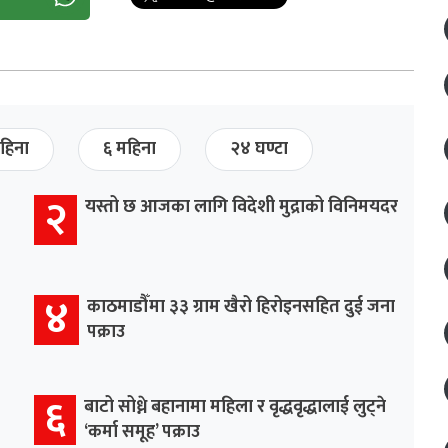
हिना
६ महिना
२४ घण्टा
२
यस्तो छ आजका लागि विदेशी मुद्राको विनिमयदर
४
काठमाडौँमा ३३ ग्राम खैरो हिरोइनसहित दुई जना
पक्राउ
६
बाटो सोध्ने बहानामा महिला र वृद्धवृद्धालाई लुट्ने
‘कर्मा समूह’ पक्राउ