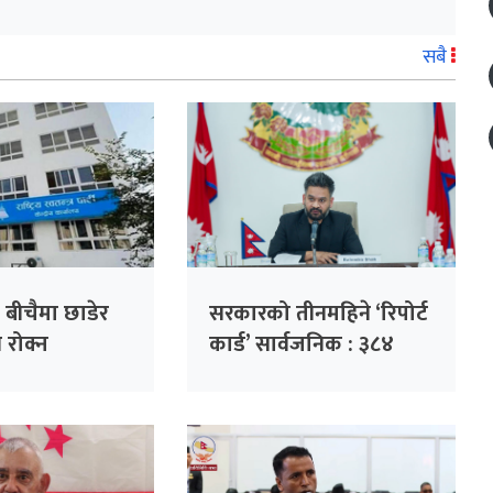
सबै
 बीचैमा छाडेर
सरकारको तीनमहिने ‘रिपोर्ट
्ति रोक्न
कार्ड’ सार्वजनिक : ३८४
 पहल :
निर्णय, ३२ हजार गुनासो
ो हाजिरी
फर्छ्योट
ँदै