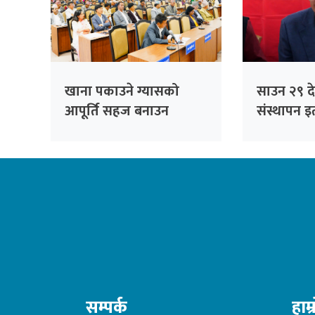
खाना पकाउने ग्यासको
साउन २९ देख
आपूर्ति सहज बनाउन
संस्थापन इत
सांसदको जोड
भेला, पूर्व
सम्बोधन गर्न
सम्पर्क
हाम्