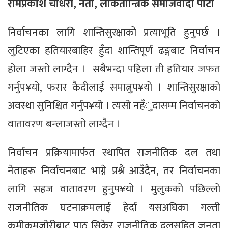
रामप्रकाश चौधरी, नेता, लोकतान्त्रिक समाजवादी पार्टी
निर्वाचनका लागि शान्तिसुरक्षाको प्रत्याभूति हुनुपर्छ ।
लुटिएका हतियारबाहिर हुँदा शान्तिपूर्ण ढङ्गबाट निर्वाचन
होला जस्तो लाग्दैन । सबैभन्दा पहिला ती हतियार जफत
गर्नुप¥यो, फरार कैदीलाई समात्नुप¥यो । शान्तिसुरक्षाको
अवस्था सुनिश्चित गर्नुप¥यो । त्यसो नहँुदासम्म निर्वाचनको
वातावरण बन्लाजस्तो लाग्दैन ।
निर्वाचन प्रक्रियामार्फत स्थापित राजनीतिक दल तथा
नेताहरू निर्वाचनबाट भाग्ने प्रश्नै आउँदैन, तर निर्वाचनका
लागि सहज वातावरण हुनुप¥यो । मुलुकको पछिल्लो
राजनीतिक घटनाक्रमलाई हेर्दा यसअघिका गल्ती
कमीकमजोरीबाट पाठ सिकेर राजनीतिक दलसहित जनता