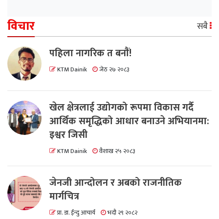
विचार
सबै
पहिला नागरिक त बनाैं!
KTM Dainik
जेठ २७ २०८३
खेल क्षेत्रलाई उद्योगको रूपमा विकास गर्दै
आर्थिक समृद्धिको आधार बनाउने अभियानमा:
इश्वर जिसी
KTM Dainik
वैशाख २५ २०८३
जेनजी आन्दोलन र अबको राजनीतिक
मार्गचित्र
प्रा. डा. ईन्दु आचार्य
भदौ २९ २०८२