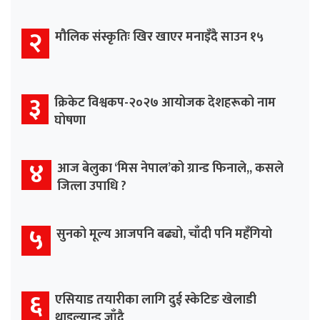
२
मौलिक संस्कृतिः खिर खाएर मनाइँदै साउन १५
३
क्रिकेट विश्वकप-२०२७ आयोजक देशहरूको नाम
घोषणा
४
आज बेलुका ‘मिस नेपाल’को ग्रान्ड फिनाले,, कसले
जित्ला उपाधि ?
५
सुनको मूल्य आजपनि बढ्यो, चाँदी पनि महँगियो
६
एसियाड तयारीका लागि दुई स्केटिङ खेलाडी
थाइल्यान्ड जाँदै