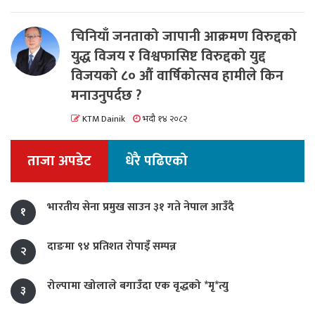
चिनियाँ जनताको जापानी आक्रमण विरुद्दको
युद्ध विजय र विश्वफासिष्ट विरुद्दको युद्द
विजयको ८० औं वार्षिकोत्सव हामीले किन
मनाउनुपर्दछ ?
KTM Dainik
भदौ १४ २०८२
ताजा अपडेट
धेरै पढिएको
भारतीय सेना प्रमुख साउन ३१ गते नेपाल आउँदै
१
दाङमा ९४ प्रतिशत रोपाइँ सम्पन्न
२
रोल्पामा खोलाले बगाउँदा एक वृद्धको *मृ*त्यु
३