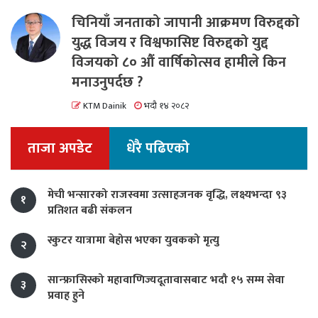
चिनियाँ जनताको जापानी आक्रमण विरुद्दको
युद्ध विजय र विश्वफासिष्ट विरुद्दको युद्द
विजयको ८० औं वार्षिकोत्सव हामीले किन
मनाउनुपर्दछ ?
KTM Dainik
भदौ १४ २०८२
ताजा अपडेट
धेरै पढिएको
मेची भन्सारको राजस्वमा उत्साहजनक वृद्धि, लक्ष्यभन्दा ९३
१
प्रतिशत बढी संकलन
स्कुटर यात्रामा बेहोस भएका युवकको मृत्यु
२
सान्फ्रासिस्को महावाणिज्यदूतावासबाट भदौ १५ सम्म सेवा
३
प्रवाह हुने