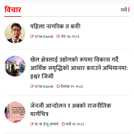
विचार
सबै
पहिला नागरिक त बनाैं!
KTM Dainik
जेठ २७ २०८३
खेल क्षेत्रलाई उद्योगको रूपमा विकास गर्दै
आर्थिक समृद्धिको आधार बनाउने अभियानमा:
इश्वर जिसी
KTM Dainik
वैशाख २५ २०८३
जेनजी आन्दोलन र अबको राजनीतिक
मार्गचित्र
प्रा. डा. ईन्दु आचार्य
भदौ २९ २०८२