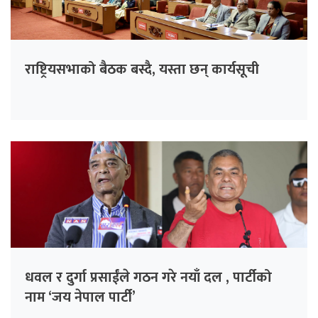
राष्ट्रियसभाको बैठक बस्दै, यस्ता छन् कार्यसूची
धवल र दुर्गा प्रसाईंले गठन गरे नयाँ दल , पार्टीको
नाम ‘जय नेपाल पार्टी’