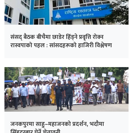
संसद् बैठक बीचैमा छाडेर हिँड्ने प्रवृत्ति रोक्न
रास्वपाको पहल : सांसदहरूको हाजिरी विश्लेषण
गरिँदै
जनकपुरमा साहु–महाजनको प्रदर्शन, भदौमा
सिंहदरबार घेर्ने चेतावनी