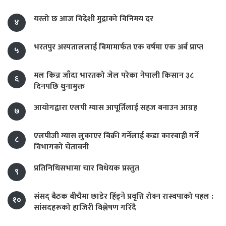
यस्तो छ आज विदेशी मुद्राको विनिमय दर
४
भरतपुर अस्पताललाई बिमामार्फत एक वर्षमा एक अर्ब प्राप्त
५
मल किन्न जाँदा भारतको जेल परेका नेपाली किसान ३८
६
दिनपछि थुनामुक्त
आयोगद्वारा एलपी ग्यास आपूर्तिलाई सहज बनाउन आग्रह
७
एलपीजी ग्यास लुकाएर बिक्री गर्नेलाई कडा कारबाही गर्ने
८
विभागको चेतावनी
प्रतिनिधिसभामा चार विधेयक प्रस्तुत
९
संसद् बैठक बीचैमा छाडेर हिँड्ने प्रवृत्ति रोक्न रास्वपाको पहल :
१०
सांसदहरूको हाजिरी विश्लेषण गरिँदै