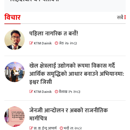
विचार
सबै
पहिला नागरिक त बनाैं!
KTM Dainik
जेठ २७ २०८३
खेल क्षेत्रलाई उद्योगको रूपमा विकास गर्दै
आर्थिक समृद्धिको आधार बनाउने अभियानमा:
इश्वर जिसी
KTM Dainik
वैशाख २५ २०८३
जेनजी आन्दोलन र अबको राजनीतिक
मार्गचित्र
प्रा. डा. ईन्दु आचार्य
भदौ २९ २०८२