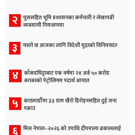
२
घुससहित भूमि प्रशासनका कर्मचारी र लेखापढी
व्यवसायी नियन्त्रणमा
३
यस्तो छ आजका लागि विदेशी मुद्राको विनिमयदर
४
काँकडभिट्टाबाट एक वर्षमा २४ अर्ब ५० करोड
बराबरको पेट्रोलियम पदार्थ आयात
५
काठमाडौँमा ३३ ग्राम खैरो हिरोइनसहित दुई जना
पक्राउ
६
मिस नेपाल–२०२६ को उपाधि दीपमाला ढकाललाई