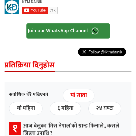
Join our WhatsApp Channel
प्रतिक्रिया दिनुहोस
सर्वाधिक धेरै पढिएको
यो साता
यो महिना
६ महिना
२४ घण्टा
१
आज बेलुका ‘मिस नेपाल’को ग्रान्ड फिनाले,, कसले
जित्ला उपाधि ?