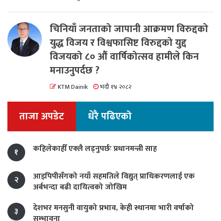
चिनियाँ जनताको जापानी आक्रमण विरुद्दको
युद्ध विजय र विश्वफासिष्ट विरुद्दको युद्द
विजयको ८० औं वार्षिकोत्सव हामीले किन
मनाउनुपर्दछ ?
KTM Dainik
भदौ १४ २०८२
ताजा अपडेट
धेरै पढिएको
कहिलेकाहीँ एक्लै लड्नुपर्छः प्रधानमन्त्री साह
१
आइपिपीसँगको नयाँ सहमतिले विद्युत् प्राधिकरणलाई एक
२
अर्बभन्दा बढी दायित्वको जोखिम
देशभर मनसुनी वायुको प्रभाव, केही स्थानमा भारी वर्षाको
३
सम्भावना