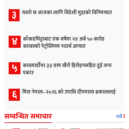
३
यस्तो छ आजका लागि विदेशी मुद्राको विनिमयदर
४
काँकडभिट्टाबाट एक वर्षमा २४ अर्ब ५० करोड
बराबरको पेट्रोलियम पदार्थ आयात
५
काठमाडौँमा ३३ ग्राम खैरो हिरोइनसहित दुई जना
पक्राउ
६
मिस नेपाल–२०२६ को उपाधि दीपमाला ढकाललाई
सम्वन्धित समाचार
सबै