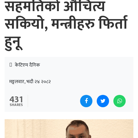
सहमतिको औचित्य
सकियो, मन्त्रीहरु फिर्ता
हुनू
केटिएम दैनिक
मङ्गलवार, भदौ २४ २०८२
431
SHARES