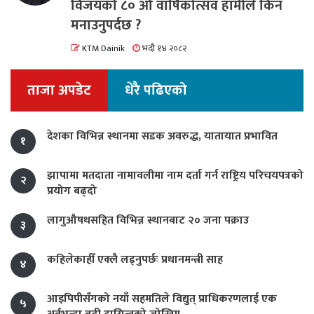
विजयको ८० औं वार्षिकोत्सव हामीले किन
मनाउनुपर्दछ ?
KTM Dainik
भदौ १४ २०८२
ताजा अपडेट
धेरै पढिएको
देशका विभिन्न स्थानमा सडक अवरुद्ध, यातायात प्रभावित
१
झापामा मतदाता नामावलीमा नाम दर्ता गर्न राष्ट्रिय परिचयपत्रको
२
प्रयोग बढ्दो
लागुऔषधसहित विभिन्न स्थानबाट २० जना पक्राउ
३
कहिलेकाहीँ एक्लै लड्नुपर्छः प्रधानमन्त्री साह
४
आइपिपीसँगको नयाँ सहमतिले विद्युत् प्राधिकरणलाई एक
५