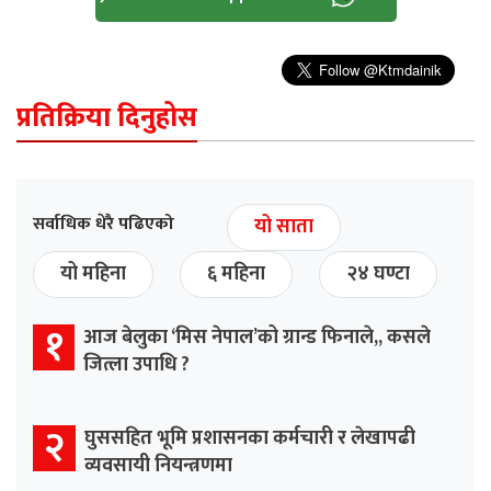
प्रतिक्रिया दिनुहोस
सर्वाधिक धेरै पढिएको
यो साता
यो महिना
६ महिना
२४ घण्टा
१
आज बेलुका ‘मिस नेपाल’को ग्रान्ड फिनाले,, कसले
जित्ला उपाधि ?
२
घुससहित भूमि प्रशासनका कर्मचारी र लेखापढी
व्यवसायी नियन्त्रणमा